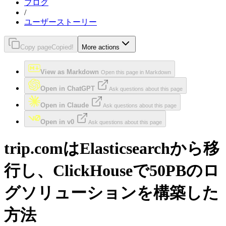
ブログ
/
ユーザーストーリー
Copy page
Copied!
More actions
View as Markdown
Open this page in Markdown
Open in ChatGPT
Ask questions about this page
Open in Claude
Ask questions about this page
Open in v0
Ask questions about this page
trip.comはElasticsearchから移
行し、ClickHouseで50PBのロ
グソリューションを構築した
方法