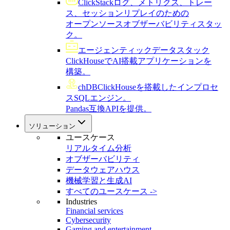
ClickStack
ログ、メトリクス、トレー
ス、セッションリプレイのための
オープンソースオブザーバビリティスタッ
ク。
エージェンティックデータスタック
ClickHouseでAI搭載アプリケーションを
構築。
chDB
ClickHouseを搭載したインプロセ
スSQLエンジン。
Pandas互換APIを提供。
ソリューション
ユースケース
リアルタイム分析
オブザーバビリティ
データウェアハウス
機械学習と生成AI
すべてのユースケース ->
Industries
Financial services
Cybersecurity
Gaming and entertainment