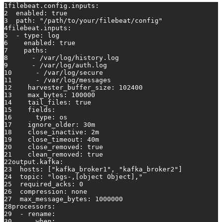
1
filebeat.config.inputs:
2
enabled:
true
3
path:
"/path/to/your/filebeat/config"
4
filebeat.inputs:
5
-
type:
log
6
enabled:
true
7
paths:
8
-
/var/log/history.log
9
-
/var/log/auth.log
10
-
/var/log/secure
11
-
/var/log/messages
12
harvester_buffer_size:
102400
13
max_bytes:
100000
14
tail_files:
true
15
fields:
16
type:
os
17
ignore_older:
30m
18
close_inactive:
2m
19
close_timeout:
40m
20
close_removed:
true
21
clean_removed:
true
22
output.kafka:
23
hosts:
 [
"kafka_broker1"
, 
"kafka_broker2"
]
24
topic:
"logs-,[object Object],"
25
required_acks:
0
26
compression:
none
27
max_message_bytes:
1000000
28
processors:
29
-
rename:
30
when: