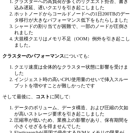
クラスターへの高負荷が多くのリクエスト拒否、書き
込み遅延、遅いクエリを引き起こしました
ホットノードからコールドノードへの1日200TBのデー
タ移行が大きなパフォーマンス低下をもたらしました
シャードの割り当てが困難で、一部のノードが圧倒さ
れました
大規模クエリはメモリ不足（OOM）例外を引き起こし
ました。
クラスターのパフォーマンス
についても:
クエリ速度は全体的なクラスター状態に影響を受けま
した
インジェスト時の高いCPU使用量のせいで挿入スルー
プットを増やすことが難しかったです
そして最後に、
コスト
に関して:
データのボリューム、データ構造、および圧縮の欠如
が高いストレージ要求を引き起こしました
圧縮率が低いため、業務上の影響があり、保有期間を
小さくせざるを得ませんでした
Elasticsearchが原因で発生するJVMとメモリの限界が