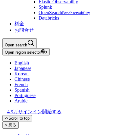
Elastic Observability
Splunk
OpenSearch
For observability
Databricks
料金
お問合せ
Open search
Open region selector
English
Japanese
Korean
Chinese
French
Spanish
Portuguese
Arabic
4.9万
サインイン
開始する
->
Scroll to top
<-
戻る