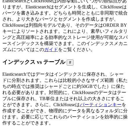
ElasticsearchとClickHouseは内部挙動にいくつかの類似点があ
りますが、Elasticsearchはセグメントを生成し、ClickHouseは
パーツを書き込みます。どちらも時間とともに非同期で統合
され、より大きなパーツとセグメントを作成しますが、
ClickHouseは列指向モデルであり、そのデータはORDER BY
キーによりソートされます。これにより、素早いフィルタリ
ングと高圧縮率による効率的なストレージ使用が可能なスパ
ースインデックスを構築できます。このインデックスメカニ
ズムについてはこの
ガイド
をご覧ください。
インデックス vs テーブル
#
Elasticsearchではデータはインデックスに保存され、シャー
ドに分割されます。これらは比較的小さなサイズ範囲（私た
ちの時点では推奨はシャードごとに約50GBでした）に保た
れる必要があります。対照的に、ClickHouseのデータはテー
ブルに保存され、TB単位またはそれ以上の大きさにするこ
とができます。さらに、ClickHouseは
パーティションキー
を
作成することができ、物理的にデータを異なるフォルダに分
けます。必要に応じてこれらのパーティションを効率的に操
作することができます。