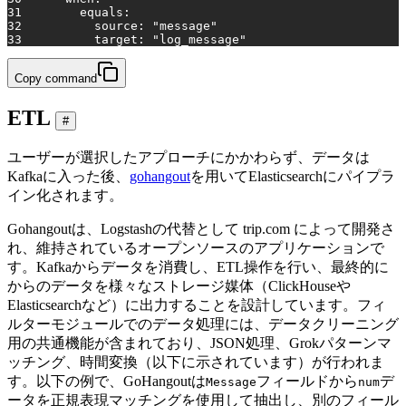
31
equals:
32
source:
"message"
33
target:
"log_message"
Copy command
ETL
#
ユーザーが選択したアプローチにかかわらず、データは
Kafkaに入った後、
gohangout
を用いてElasticsearchにパイプラ
イン化されます。
Gohangoutは、Logstashの代替として trip.com によって開発さ
れ、維持されているオープンソースのアプリケーションで
す。Kafkaからデータを消費し、ETL操作を行い、最終的に
からのデータを様々なストレージ媒体（ClickHouseや
Elasticsearchなど）に出力することを設計しています。フィ
ルターモジュールでのデータ処理には、データクリーニング
用の共通機能が含まれており、JSON処理、Grokパターンマ
ッチング、時間変換（以下に示されています）が行われま
す。以下の例で、GoHangoutは
フィールドから
デ
Message
num
ータを正規表現マッチングを使用して抽出し、別のフィール