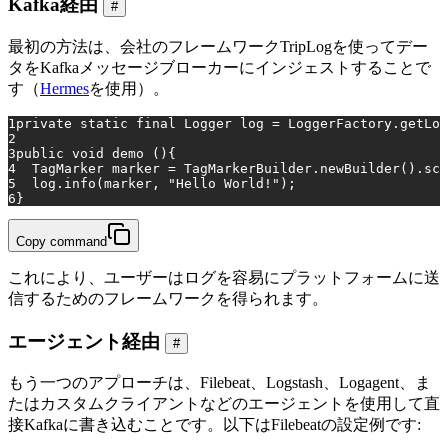
Kafka経由
#
最初の方法は、会社のフレームワークTripLogを使ってデー
タをKafkaメッセージブローカーにインジェストすることで
す（
Hermes
を使用）。
1
private
static
final
Logger
log
=
 LoggerFactory.getLog
2
3
public
void
demo
()
{
4
TagMarker
marker
=
 TagMarkerBuilder.newBuilder().sce
5
  log.info(marker, 
"Hello World!"
);
6
}
Copy command
これにより、ユーザーはログを容易にプラットフォームに送
信するためのフレームワークを得られます。
エージェント経由
#
もう一つのアプローチは、Filebeat、Logstash、Logagent、ま
たはカスタムクライアントなどのエージェントを使用して直
接Kafkaに書き込むことです。以下はFilebeatの設定例です: