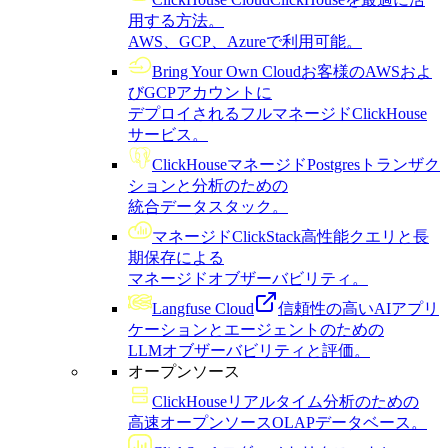
用する方法。
AWS、GCP、Azureで利用可能。
Bring Your Own Cloud
お客様のAWSおよ
びGCPアカウントに
デプロイされるフルマネージドClickHouse
サービス。
ClickHouseマネージドPostgres
トランザク
ションと分析のための
統合データスタック。
マネージドClickStack
高性能クエリと長
期保存による
マネージドオブザーバビリティ。
Langfuse Cloud
信頼性の高いAIアプリ
ケーションとエージェントのための
LLMオブザーバビリティと評価。
オープンソース
ClickHouse
リアルタイム分析のための
高速オープンソースOLAPデータベース。