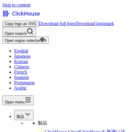
Skip to content
Download full logo
Download logomark
Copy logo as SVG
Open search
Open region selector
English
Japanese
Korean
Chinese
French
Spanish
Portuguese
Arabic
Open menu
製品
製品
ClickHouse Cloud
ClickHouseを最適に活