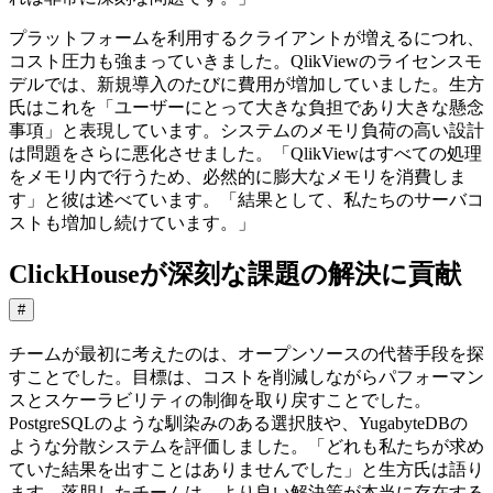
プラットフォームを利用するクライアントが増えるにつれ、
コスト圧力も強まっていきました。QlikViewのライセンスモ
デルでは、新規導入のたびに費用が増加していました。生方
氏はこれを「ユーザーにとって大きな負担であり大きな懸念
事項」と表現しています。システムのメモリ負荷の高い設計
は問題をさらに悪化させました。「QlikViewはすべての処理
をメモリ内で行うため、必然的に膨大なメモリを消費しま
す」と彼は述べています。「結果として、私たちのサーバコ
ストも増加し続けています。」
ClickHouseが深刻な課題の解決に貢献
#
チームが最初に考えたのは、オープンソースの代替手段を探
すことでした。目標は、コストを削減しながらパフォーマン
スとスケーラビリティの制御を取り戻すことでした。
PostgreSQLのような馴染みのある選択肢や、YugabyteDBの
ような分散システムを評価しました。「どれも私たちが求め
ていた結果を出すことはありませんでした」と生方氏は語り
ます。落胆したチームは、より良い解決策が本当に存在する