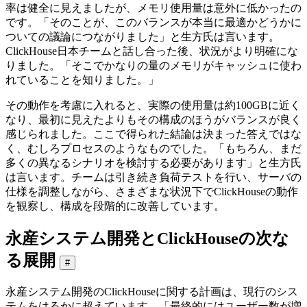
率は健全に見えましたが、メモリ使用量は意外に低かったの
です。「そのことが、このバランスが本当に最適かどうかに
ついての議論につながりました」と生方氏は言います。
ClickHouse日本チームと話し合った後、状況がより明確にな
りました。「そこでかなりの量のメモリがキャッシュに使わ
れていることを知りました。」
その動作を考慮に入れると、実際の使用量は約100GBに近く
なり、最初に見えたよりもその構成のほうがバランスが良く
感じられました。ここで得られた結論は決まった答えではな
く、むしろプロセスのようなものでした。「もちろん、まだ
多くの異なるシナリオを検討する必要があります」と生方氏
は言います。チームは引き続き負荷テストを行い、サーバの
仕様を調整しながら、さまざまな状況下でClickHouseの動作
を観察し、構成を段階的に改善しています。
永産システム開発とClickHouseの次な
る展開
#
永産システム開発のClickHouseに関する計画は、現行のシス
テムをはるかに超えています。「最終的にはユーザー数が増