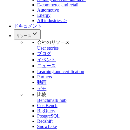
E-commerce and retail
Automotive
Energy
All industries ->
ドキュメント
リソース
会社のリソース
User stories
ブログ
イベント
ニュース
Learning and certification
Partners
動画
デモ
比較
Benchmark hub
CostBench
BigQuery
PostgreSQL
Redshift
Snowflake