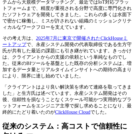
テムから大規模データマッチング、最近ではIoT対応プラッ
トフォームまで、精度が重視される分野で高度に専門化され
たソフトウェアを開発してきました。これらの多くは水面下
で密かに稼働し、ミスが許されない組織のミッションクリテ
ィカルなワークフローを支えています。
その考え方は、
2025年7月に東京で開催されたClickHouseミ
ートアップ
で、永産システム開発の代表取締役である生方守
氏が共有した最近の課題にも引き継がれています。きっかけ
は、クライアントからの支援の依頼という単純なものでし
た。従来のBIツールを基盤とした既存の分析システムは、増
加するデータ量とリアルタイムインサイトへの期待の高まり
により、限界に達し始めていました。
「クライアントはより良い解決策を求めて連絡を取ってきま
した」と生方氏は述べています。永産システム開発はその
後、信頼性を損なうことなくスケール可能かつ実用的なプラ
ットフォームをエンジニア主導で探し求めることになり、最
終的にたどり着いたのが
ClickHouse Cloud
でした。
従来のシステム：高コストで信頼性に