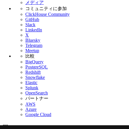
メディア
コミュニティに参加
ClickHouse Community
GitHub
Slack
LinkedIn
X
Bluesky
Telegram
Meetup
比較
BigQuery
PostgreSQL
Redshift
Snowflake
Elastic
Splunk
OpenSearch
パートナー
AWS
Azure
Google Cloud