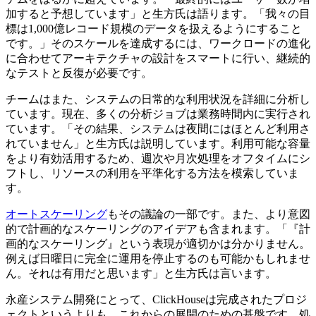
加すると予想しています」と生方氏は語ります。「我々の目
標は1,000億レコード規模のデータを扱えるようにすること
です。」そのスケールを達成するには、ワークロードの進化
に合わせてアーキテクチャの設計をスマートに行い、継続的
なテストと反復が必要です。
チームはまた、システムの日常的な利用状況を詳細に分析し
ています。現在、多くの分析ジョブは業務時間内に実行され
ています。「その結果、システムは夜間にはほとんど利用さ
れていません」と生方氏は説明しています。利用可能な容量
をより有効活用するため、週次や月次処理をオフタイムにシ
フトし、リソースの利用を平準化する方法を模索していま
す。
オートスケーリング
もその議論の一部です。また、より意図
的で計画的なスケーリングのアイデアも含まれます。「『計
画的なスケーリング』という表現が適切かは分かりません。
例えば日曜日に完全に運用を停止するのも可能かもしれませ
ん。それは有用だと思います」と生方氏は言います。
永産システム開発にとって、ClickHouseは完成されたプロジ
ェクトというよりも、これからの展開のための基盤です。処