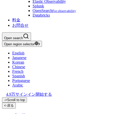
Elastic Observability
Splunk
OpenSearch
For observability
Databricks
料金
お問合せ
Open search
Open region selector
English
Japanese
Korean
Chinese
French
Spanish
Portuguese
Arabic
4.9万
サインイン
開始する
->
Scroll to top
<-
戻る