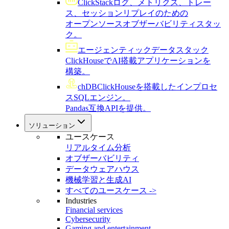
ClickStack
ログ、メトリクス、トレー
ス、セッションリプレイのための
オープンソースオブザーバビリティスタッ
ク。
エージェンティックデータスタック
ClickHouseでAI搭載アプリケーションを
構築。
chDB
ClickHouseを搭載したインプロセ
スSQLエンジン。
Pandas互換APIを提供。
ソリューション
ユースケース
リアルタイム分析
オブザーバビリティ
データウェアハウス
機械学習と生成AI
すべてのユースケース ->
Industries
Financial services
Cybersecurity
Gaming and entertainment