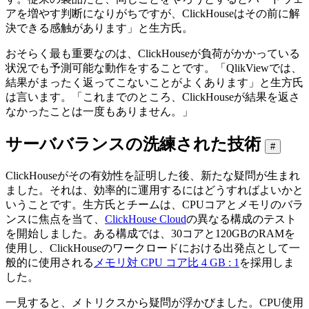
アを増やす判断になりがちですが、ClickHouseはその前に解
決できる感触があります」と生方氏。
おそらく最も重要なのは、ClickHouseが負荷がかかっている
状況でも予測可能な動作をすることです。「QlikViewでは、
結果がまったく返ってこないことがよくあります」と生方氏
は言います。「これまでのところ、ClickHouseが結果を返さ
なかったことは一度もありません。」
サーババランスの洗練された技術
#
ClickHouseがその有効性を証明した後、新たな疑問が生まれ
ました。それは、効率的に運用するにはどうすればよいかと
いうことです。生方氏とチームは、CPUコアとメモリのバラ
ンスに焦点を当て、
ClickHouse Cloud
の異なる構成のテスト
を開始しました。ある構成では、30コアと120GBのRAMを
使用し、ClickHouseのワークロードにおける出発点として一
般的に使用される
メモリ対 CPU コア比 4 GB : 1
を採用しま
した。
一見すると、メトリクスから疑問が浮かびました。CPU使用