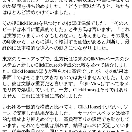
のか疑問を持ち始めました。「どうせ無駄だろうと、私たち
はほとんど諦めかけていました。」
その後ClickHouseを見つけたのはほぼ偶然でした。「そのス
ピードは本当に驚異的でした」と生方氏は言います。「これ
は実際にうまくいくかもしれない」と考えました。その最初
の印象から、さらに詳しく検討する価値があると判断し、最
終的には本格的な導入への動きにつながりました。
東京のミートアップで、生方氏は従来のQlikViewベースのシ
ステムと新しいClickHouseの構成の比較を並べて紹介しまし
た。ClickHouseのほうが明らかに高速でしたが、その結果は
書面上ではそこまで大きなものではありませんでした。しか
し、彼は文脈が重要だと言います。「QlikViewはすべてをメ
モリ内で処理しています。一方、ClickHouseはそうではあり
ません。これには本当に感心しました。」
いわゆる一般的な構成と比べても、ClickHouseは少ないリソ
ースで安定した結果が出ました。「サーバースペックは標準
的な構成より抑えめですし、高負荷寄りの設定でも動かして
います。それでも性能は崩れず、結果は非常に安定していま
す。従来の製品だと、同じことをやろうとするとハードウェ