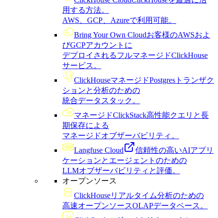
用する方法。
AWS、GCP、Azureで利用可能。
Bring Your Own Cloud
お客様のAWSおよ
びGCPアカウントに
デプロイされるフルマネージドClickHouse
サービス。
ClickHouseマネージドPostgres
トランザク
ションと分析のための
統合データスタック。
マネージドClickStack
高性能クエリと長
期保存による
マネージドオブザーバビリティ。
Langfuse Cloud
信頼性の高いAIアプリ
ケーションとエージェントのための
LLMオブザーバビリティと評価。
オープンソース
ClickHouse
リアルタイム分析のための
高速オープンソースOLAPデータベース。