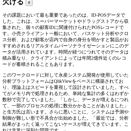
欠ける
#
その課題において最も重要であったのは、ID-POSデータで
した。これは、スーパーマーケットやドラッグストアから収
集された、個々の顧客IDに関連付けられたPOSレコードで
す。小売クライアント一般において、バスケット分析やクロ
ス分析、および顧客が店内で自身の身分を明かすと製品がお
すすめされるリアルタイムパーソナライゼーションにこのデ
ータが活用されています。時間が経つにつれてそのデータは
積み重なり、クライアントによっては年間2億件近くのレコ
ードが蓄積されることもあります。
このワークロードに対して永産システム開発が使用していた
分析プラットフォームはQlikViewをベースに構築されてお
り、理論上はスピードを重視して設計されていました。すべ
てがメモリ内で処理されるため、単純な集計の多くはわずか
数秒で完了していました。「しかし、データが増えるにつれ
て、一部のプロセスの処理に数分かかることがありました」
と生方氏は言います。さらに悪いことに、システムは予測や
制御が難しい形で不具合が出始めました。「最近では、分析
結果がまったく返ってこないケースが増えてきています。こ
れは非常に深刻な問題です。」