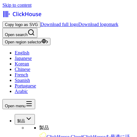
Skip to content
Download full logo
Download logomark
Copy logo as SVG
Open search
Open region selector
English
Japanese
Korean
Chinese
French
Spanish
Portuguese
Arabic
Open menu
製品
製品
ClickHouse Cloud
ClickHouseを最適に活