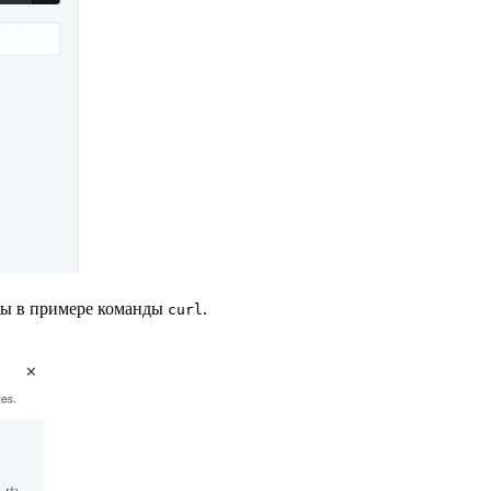
аны в примере команды
.
curl