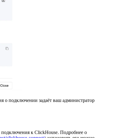
ия о подключении задаёт ваш администратор
 подключения к ClickHouse. Подробнее о
ject/clickhouse-connect/
; установить его можно