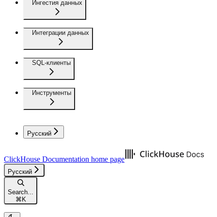
Ингестия данных
Интеграции данных
SQL-клиенты
Инструменты
Русский
ClickHouse Documentation
home page
Русский
Search...
⌘
K