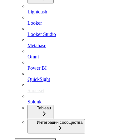
Lightdash
Looker
Looker Studio
Metabase
Omni
Power BI
QuickSight
Superset
Splunk
Tableau
Интеграции сообщества