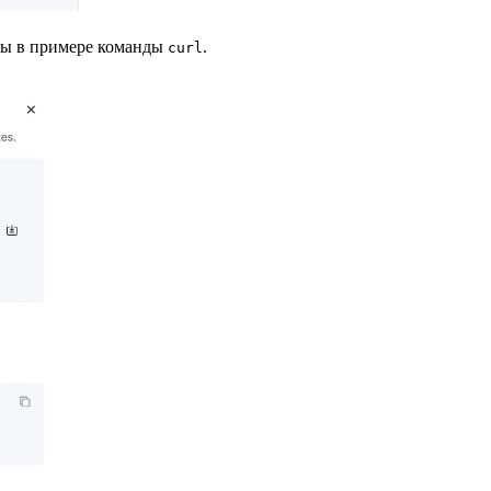
аны в примере команды
.
curl