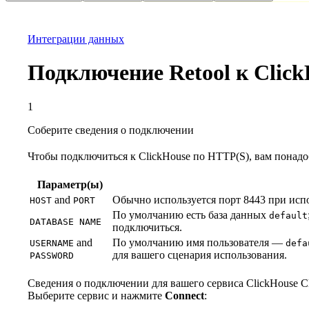
База данных
Решения
Интеграции
Ресурсы
Интеграции данных
Подключение Retool к Click
1
Соберите сведения о подключении
Чтобы подключиться к ClickHouse по HTTP(S), вам понад
Параметр(ы)
and
Обычно используется порт 8443 при исп
HOST
PORT
По умолчанию есть база данных
default
DATABASE NAME
подключиться.
and
По умолчанию имя пользователя —
USERNAME
defa
для вашего сценария использования.
PASSWORD
Сведения о подключении для вашего сервиса ClickHouse Cl
Выберите сервис и нажмите
Connect
: