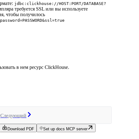
рмате:
jdbc:clickhouse://HOST:PORT/DATABASE?
мпляра требуется SSL или вы используете
я, чтобы получилось
password=PASSWORD&ssl=true
зовать в нем ресурс ClickHouse.
Следующий
Download PDF
Set up docs MCP server