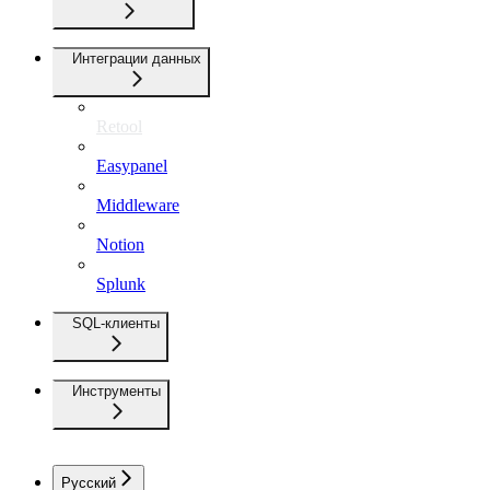
Интеграции данных
Retool
Easypanel
Middleware
Notion
Splunk
SQL-клиенты
Инструменты
Русский