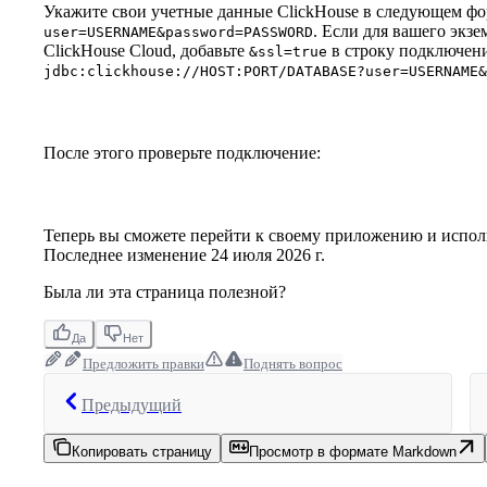
Укажите свои учетные данные ClickHouse в следующем фо
. Если для вашего экзе
user=USERNAME&password=PASSWORD
ClickHouse Cloud, добавьте
в строку подключени
&ssl=true
jdbc:clickhouse://HOST:PORT/DATABASE?user=USERNAME&
После этого проверьте подключение:
Теперь вы сможете перейти к своему приложению и исполь
Последнее изменение
24 июля 2026 г.
Была ли эта страница полезной?
Да
Нет
Предложить правки
Поднять вопрос
Предыдущий
Копировать страницу
Просмотр в формате Markdown