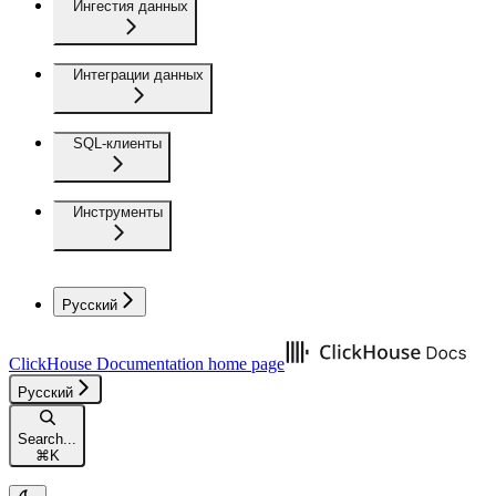
Ингестия данных
Интеграции данных
SQL-клиенты
Инструменты
Русский
ClickHouse Documentation
home page
Русский
Search...
⌘
K