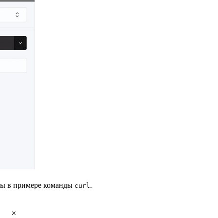
аны в примере команды
.
curl