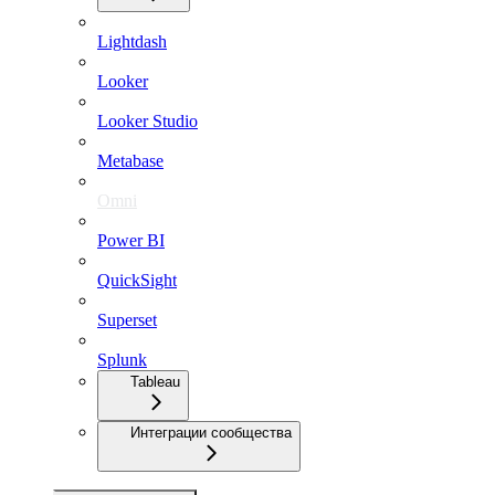
Lightdash
Looker
Looker Studio
Metabase
Omni
Power BI
QuickSight
Superset
Splunk
Tableau
Интеграции сообщества