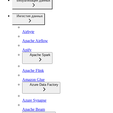
Визуализация данных
Ингестия данных
Airbyte
Apache Airflow
Apify
Apache Spark
Apache Flink
Amazon Glue
Azure Data Factory
Azure Synapse
Apache Beam