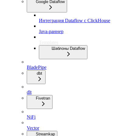
Google Dataflow
Интеграция Dataflow с ClickHouse
Java-раннер
Templates
Шаблоны Dataflow
BladePipe
dbt
dlt
Fivetran
NiFi
Vector
Streamkap