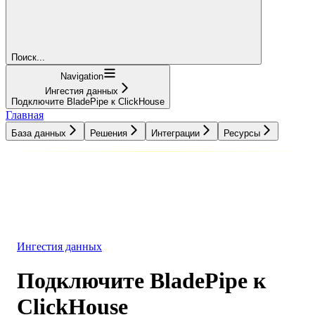
Поиск...
Navigation
Ингестия данных
Подключите BladePipe к ClickHouse
Главная
База данных
Решения
Интеграции
Ресурсы
База данных
Решения
Интеграции
Ресурсы
Ингестия данных
Подключите BladePipe к
ClickHouse