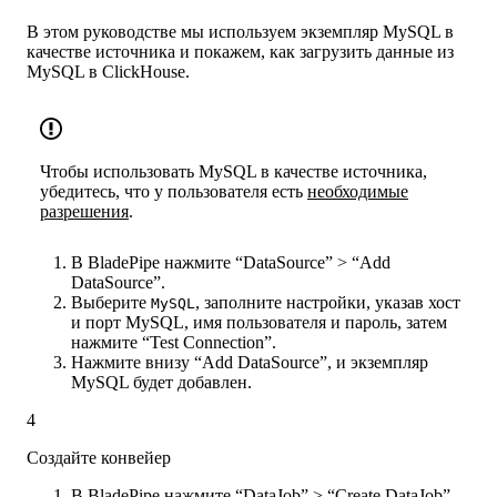
В этом руководстве мы используем экземпляр MySQL в
качестве источника и покажем, как загрузить данные из
MySQL в ClickHouse.
Чтобы использовать MySQL в качестве источника,
убедитесь, что у пользователя есть
необходимые
разрешения
.
В BladePipe нажмите “DataSource” > “Add
DataSource”.
Выберите
, заполните настройки, указав хост
MySQL
и порт MySQL, имя пользователя и пароль, затем
нажмите “Test Connection”.
Нажмите внизу “Add DataSource”, и экземпляр
MySQL будет добавлен.
4
Создайте конвейер
В BladePipe нажмите “DataJob” > “Create DataJob”.