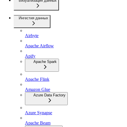
Визуализация данных
Ингестия данных
Airbyte
Apache Airflow
Apify
Apache Spark
Apache Flink
Amazon Glue
Azure Data Factory
Azure Synapse
Apache Beam