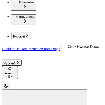
SQL-клиенты
Инструменты
Русский
ClickHouse Documentation
home page
Русский
Search...
⌘
K