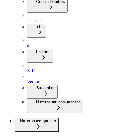
Google Dataflow
BladePipe
dbt
dlt
Fivetran
NiFi
Vector
Streamkap
Интеграции сообщества
Интеграции данных