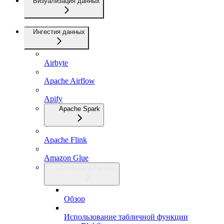
Визуализация данных
Ингестия данных
Airbyte
Apache Airflow
Apify
Apache Spark
Apache Flink
Amazon Glue
Azure Data Factory
Обзор
Использование табличной функции