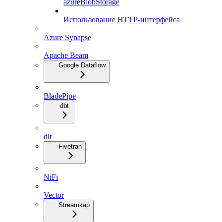
azureBlobStorage
Использование HTTP-интерфейса
Azure Synapse
Apache Beam
Google Dataflow
BladePipe
dbt
dlt
Fivetran
NiFi
Vector
Streamkap