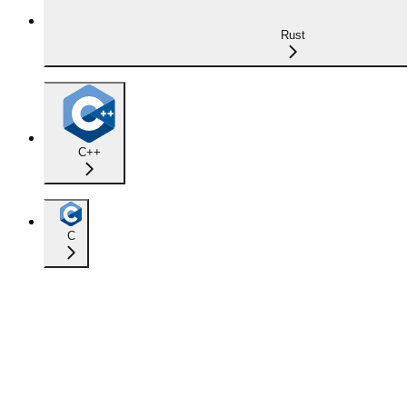
Rust
C++
C