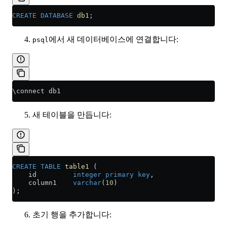
CREATE
 DATABASE
 db1
;
에서 새 데이터베이스에 연결합니다:
psql
\connect db1
새 테이블을 만듭니다:
CREATE
 TABLE
 table1
 (
    id         
integer
 primary key
,
    column1    
varchar
(
10
)
);
초기 행을 추가합니다: