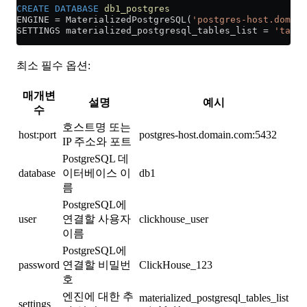
CREATE
 DATABASE
 db1_postgres
ENGINE 
=
 MaterializedPostgreSQL(
'postgres-host.domain
SETTINGS materialized_postgresql_tables_list 
=
 'table
최소 필수 옵션:
매개변
설명
예시
수
호스트명 또는
host:port
postgres-host.domain.com:5432
IP 주소와 포트
PostgreSQL 데
database
이터베이스 이
db1
름
PostgreSQL에
user
연결할 사용자
clickhouse_user
이름
PostgreSQL에
password
연결할 비밀번
ClickHouse_123
호
엔진에 대한 추
materialized_postgresql_tables_list
settings