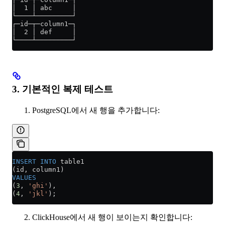
│  1 │ abc     │
└────┴─────────┘
┌─id─┬─column1─┐
│  2 │ def     │
└────┴─────────┘
3. 기본적인 복제 테스트
PostgreSQL에서 새 행을 추가합니다:
INSERT INTO
 table1
(id, column1)
VALUES
(
3
, 
'ghi'
),
(
4
, 
'jkl'
);
ClickHouse에서 새 행이 보이는지 확인합니다: