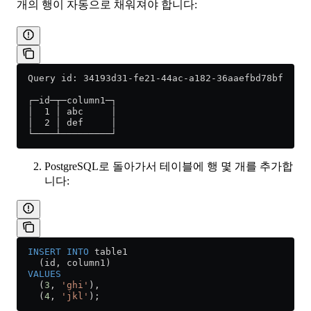
개의 행이 자동으로 채워져야 합니다:
  Query id: 34193d31-fe21-44ac-a182-36aaefbd78bf
  ┌─id─┬─column1─┐
  │  1 │ abc     │
  │  2 │ def     │
  └────┴─────────┘
PostgreSQL로 돌아가서 테이블에 행 몇 개를 추가합
니다:
  INSERT INTO
 table1
    (id, column1)
  VALUES
    (
3
, 
'ghi'
),
    (
4
, 
'jkl'
);