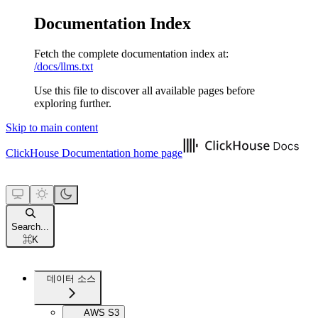
Documentation Index
Fetch the complete documentation index at:
/docs/llms.txt
Use this file to discover all available pages before
exploring further.
Skip to main content
ClickHouse Documentation
home page
Search...
⌘
K
데이터 소스
AWS S3