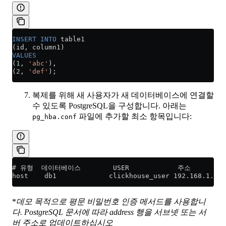
INSERT INTO
 table1
(id, column1)
VALUES
(
1
, 
'abc'
),
(
2
, 
'def'
);
복제를 위해 새 사용자가 새 데이터베이스에 연결할
수 있도록 PostgreSQL을 구성합니다. 아래는
파일에 추가할 최소 항목입니다:
pg_hba.conf
# 유형  데이터베이스        USER            주소          
host    db1             clickhouse_user 192.168.1.0/2
*
데모 목적으로 평문 비밀번호 인증 메서드를 사용합니
다. PostgreSQL 문서에 따라 address 행을 서브넷 또는 서
버 주소로 업데이트하십시오