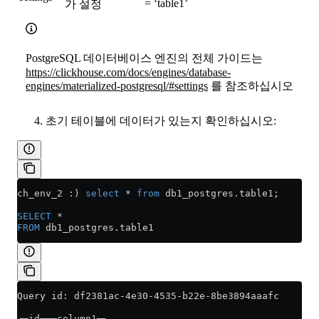
= ‘table1’
가 설정
PostgreSQL 데이터베이스 엔진의 전체 가이드는
https://clickhouse.com/docs/engines/database-
engines/materialized-postgresql/#settings
를 참조하십시오
초기 테이블에 데이터가 있는지 확인하십시오:
ch_env_2 :) 
select
 *
 from
 db1_postgres
.
table1
;
SELECT
 *
FROM
 db1_postgres
.
table1
Query id: df2381ac-4e30-4535-b22e-8be3894aaafc
┌─id─┬─column1─┐