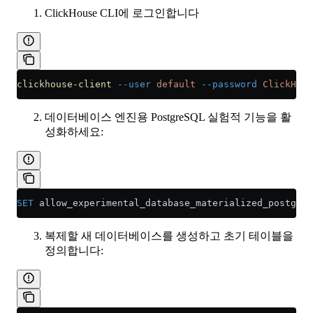
ClickHouse CLI에 로그인합니다
clickhouse-client
 --user
 default
 --password
 ClickHous
데이터베이스 엔진용 PostgreSQL 실험적 기능을 활
성화하세요:
SET
 allow_experimental_database_materialized_postgres
복제할 새 데이터베이스를 생성하고 초기 테이블을
정의합니다: