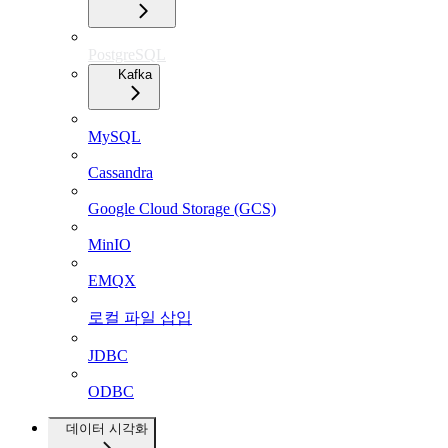
PostgreSQL
Kafka
MySQL
Cassandra
Google Cloud Storage (GCS)
MinIO
EMQX
로컬 파일 삽입
JDBC
ODBC
데이터 시각화