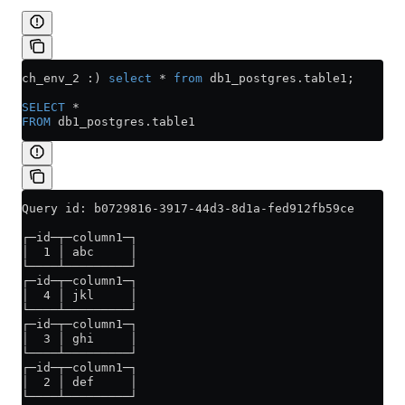
ch_env_2 :) 
select
 *
 from
 db1_postgres
.
table1
;
SELECT
 *
FROM
 db1_postgres
.
table1
Query id: b0729816-3917-44d3-8d1a-fed912fb59ce
┌─id─┬─column1─┐
│  1 │ abc     │
└────┴─────────┘
┌─id─┬─column1─┐
│  4 │ jkl     │
└────┴─────────┘
┌─id─┬─column1─┐
│  3 │ ghi     │
└────┴─────────┘
┌─id─┬─column1─┐
│  2 │ def     │
└────┴─────────┘