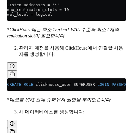
listen_addresses = '*'
max_replication_slots = 10
wal_level = logical
*
ClickHouse에는 최소
WAL 수준과 최소
개의
logical
2
replication slot이 필요합니다
관리자 계정을 사용해 ClickHouse에서 연결할 사용
자를 생성합니다:
CREATE
 ROLE
 clickhouse_user SUPERUSER 
LOGIN
 PASSWORD
 
*
데모를 위해 전체 슈퍼유저 권한을 부여했습니다.
새 데이터베이스를 생성합니다: