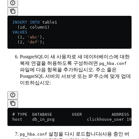
  INSERT INTO
 table1
    (id, column1)
  VALUES
    (
1
, 
'abc'
),
    (
2
, 
'def'
);
PostgreSQL이 새 사용자로 새 데이터베이스에 대한
복제 연결을 허용하도록 구성하려면
pg_hba.conf
파일에 다음 항목을 추가하십시오. 주소 줄은
PostgreSQL 서버의 서브넷 또는 IP 주소에 맞게 업데
이트하십시오:
  # TYPE  DATABASE        USER            ADDRESS    
  host    db_in_psg             clickhouse_user 192.1
설정을 다시 로드합니다(사용 중인 버
pg_hba.conf