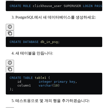
  CREATE
 ROLE
 clickhouse_user SUPERUSER 
LOGIN
 PASSWOR
PostgreSQL에서 새 데이터베이스를 생성하세요:
  CREATE
 DATABASE
 db_in_psg
;
새 테이블을 만듭니다:
  CREATE
 TABLE
 table1
 (
      id         
integer
 primary key
,
      column1    
varchar
(
10
)
  );
테스트용으로 몇 개의 행을 추가하겠습니다: