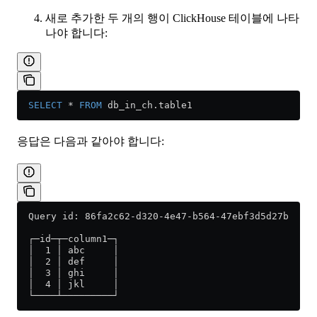
새로 추가한 두 개의 행이 ClickHouse 테이블에 나타
나야 합니다:
  SELECT
 *
 FROM
 db_in_ch
.
table1
응답은 다음과 같아야 합니다:
  Query id: 86fa2c62-d320-4e47-b564-47ebf3d5d27b
  ┌─id─┬─column1─┐
  │  1 │ abc     │
  │  2 │ def     │
  │  3 │ ghi     │
  │  4 │ jkl     │
  └────┴─────────┘