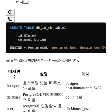
하세요:
  CREATE
 TABLE
 db_in_ch
.table1
  (
      id UInt64,
      column1 String
  )
  ENGINE 
=
 PostgreSQL(
'postgres-host.domain.com:5432'
필요한 최소 매개변수는 다음과 같습니다.
매개변
설명
예시
수
호스트명 또는 IP 주소
postgres-
host:port
host.domain.com:5432
와 포트
PostgreSQL 데이터베이
database
db_in_psg
스 이름
postgres에 연결할 사용
user
clickhouse_user
자 이름