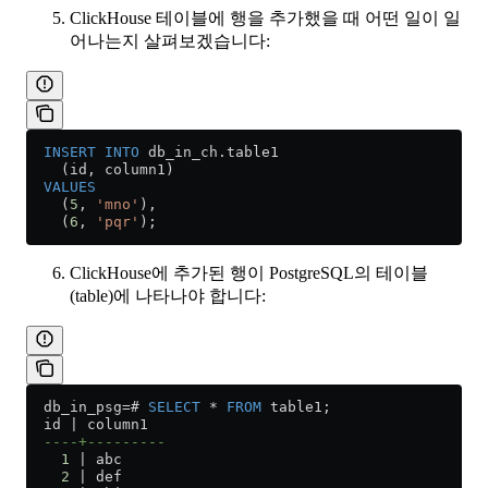
ClickHouse 테이블에 행을 추가했을 때 어떤 일이 일
어나는지 살펴보겠습니다:
  INSERT INTO
 db_in_ch
.
table1
    (id, column1)
  VALUES
    (
5
, 
'mno'
),
    (
6
, 
'pqr'
);
ClickHouse에 추가된 행이 PostgreSQL의 테이블
(table)에 나타나야 합니다:
  db_in_psg
=
# 
SELECT
 *
 FROM
 table1;
  id | column1
  ----+---------
    1
 | abc
    2
 | def