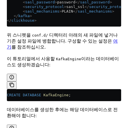
       <
sasl_password
>
password
</
sasl_password
>
       <
security_protocol
>
sasl_ssl
</
security_protocol
       <
sasl_mechanisms
>
PLAIN
</
sasl_mechanisms
>
   </
kafka
>
</
clickhouse
>
위 스니펫을
디렉터리 아래의 새 파일에 넣거나
conf.d/
기존 설정 파일에 병합합니다. 구성할 수 있는 설정은
여
기
를 참조하십시오.
이 튜토리얼에서 사용할
이라는 데이터베이
KafkaEngine
스도 생성하겠습니다:
CREATE
 DATABASE
 KafkaEngine
;
데이터베이스를 생성한 후에는 해당 데이터베이스로 전
환해야 합니다: