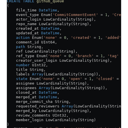
CREATE
 TABLE
 github_queue
(
    file_time 
DateTime
,
    event_type Enum(
'CommitCommentEvent'
 =
 1
, 
'Create
    actor_login LowCardinality(String),
    repo_name LowCardinality(String),
    created_at 
DateTime
,
    updated_at 
DateTime
,
    action
 Enum(
'none'
 =
 0
, 
'created'
 =
 1
, 
'added'
 =
 
    comment_id UInt64,
    path
 String,
    ref LowCardinality(String),
    ref_type Enum(
'none'
 =
 0
, 
'branch'
 =
 1
, 
'tag'
 =
 2
    creator_user_login LowCardinality(String),
    number
 UInt32,
    title String,
    labels 
Array
(LowCardinality(String)),
    state
 Enum(
'none'
 =
 0
, 
'open'
 =
 1
, 
'closed'
 =
 2
),
    assignee LowCardinality(String),
    assignees 
Array
(LowCardinality(String)),
    closed_at 
DateTime
,
    merged_at 
DateTime
,
    merge_commit_sha String,
    requested_reviewers 
Array
(LowCardinality(String))
    merged_by LowCardinality(String),
    review_comments UInt32,
    member_login LowCardinality(String)
)