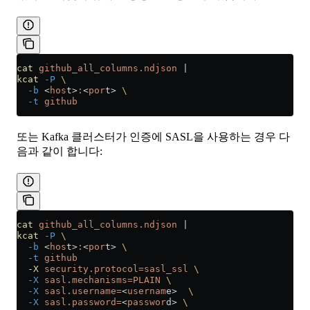
cat
 github_all_columns.ndjson
 |
kcat
 -P
 \
  -b
 <
hos
t
>
:
<
por
t
>
 \
  -t
 github
또는 Kafka 클러스터가 인증에 SASL을 사용하는 경우 다
음과 같이 합니다:
cat
 github_all_columns.ndjson
 |
kcat
 -P
 \
  -b
 <
hos
t
>
:
<
por
t
>
 \
  -t
 github
  -X
 security.protocol=sasl_ssl
 \
  -X
 sasl.mechanisms=PLAIN
 \
  -X
 sasl.username=
<
usernam
e
>
  \
  -X
 sasl.password=
<
passwor
d
>
 \