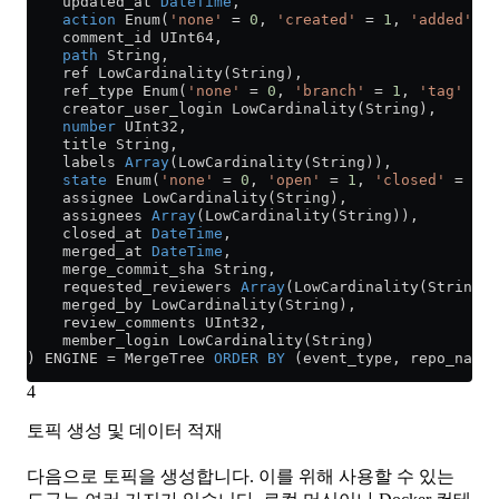
    updated_at 
DateTime
,
    action
 Enum(
'none'
 =
 0
, 
'created'
 =
 1
, 
'added'
 =
 
    comment_id UInt64,
    path
 String,
    ref LowCardinality(String),
    ref_type Enum(
'none'
 =
 0
, 
'branch'
 =
 1
, 
'tag'
 =
 2
    creator_user_login LowCardinality(String),
    number
 UInt32,
    title String,
    labels 
Array
(LowCardinality(String)),
    state
 Enum(
'none'
 =
 0
, 
'open'
 =
 1
, 
'closed'
 =
 2
),
    assignee LowCardinality(String),
    assignees 
Array
(LowCardinality(String)),
    closed_at 
DateTime
,
    merged_at 
DateTime
,
    merge_commit_sha String,
    requested_reviewers 
Array
(LowCardinality(String))
    merged_by LowCardinality(String),
    review_comments UInt32,
    member_login LowCardinality(String)
) ENGINE 
=
 MergeTree 
ORDER BY
 (event_type, repo_name,
4
토픽 생성 및 데이터 적재
다음으로 토픽을 생성합니다. 이를 위해 사용할 수 있는