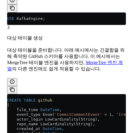
USE
 KafkaEngine;
3
대상 테이블 생성
대상 테이블을 준비합니다. 아래 예시에서는 간결함을 위
해 축약된 GitHub 스키마를 사용합니다. 이 예시에서는
MergeTree 테이블 엔진을 사용하지만,
MergeTree 엔진 계
열
의 다른 엔진에도 쉽게 적용할 수 있습니다.
CREATE
 TABLE
 github
(
    file_time 
DateTime
,
    event_type Enum(
'CommitCommentEvent'
 =
 1
, 
'Create
    actor_login LowCardinality(String),
    repo_name LowCardinality(String),
    created_at 
DateTime
,