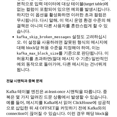
본적으로 입력 데이터에 대상 테이블(target table)에
없는 컬럼이 포함되어 있으면 예외를 발생시킵니다.
하지만 이 옵션을 활성화하면 이러한 초과 컬럼은
무시됩니다. 다시 말해, 이 역시 운영 환경 수준의 해
결책은 아니며 다른 사용자를 혼란스럽게 할 수 있
습니다.
설정도 고려하십시
kafka_skip_broken_messages
오. 이 설정을 사용하려면 잘못된 형식의 메시지에
대해 block당 허용 수준을 지정해야 하며, 이는
를 기준으로 판단됩니다. 이
kafka_max_block_size
허용치를 초과하면(절대 메시지 수 기준) 일반적인
예외 동작으로 돌아가며, 다른 메시지는 건너뛰게
됩니다.
전달 시맨틱과 중복 문제
Kafka 테이블 엔진은 at-least-once 시맨틱을 따릅니다. 중
복은 몇 가지 알려진 드문 상황에서 발생할 수 있습니다.
예를 들어, 메시지를 Kafka에서 읽어 ClickHouse에 성공적
으로 삽입한 뒤 새 OFFSET을 커밋하기 전에 Kafka와의
connection이 끊어질 수 있습니다. 이런 경우 해당 block을