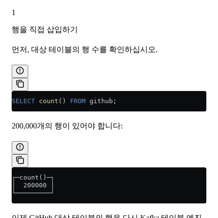
1
행을 직접 삽입하기
먼저, 대상 테이블의 행 수를 확인하십시오.
SELECT
 count
() 
FROM
 github;
200,000개의 행이 있어야 합니다:
┌─count()─┐
│  200000 │
└─────────┘
이제 GitHub 대상 테이블의 행을 다시 Kafka 테이블 엔진