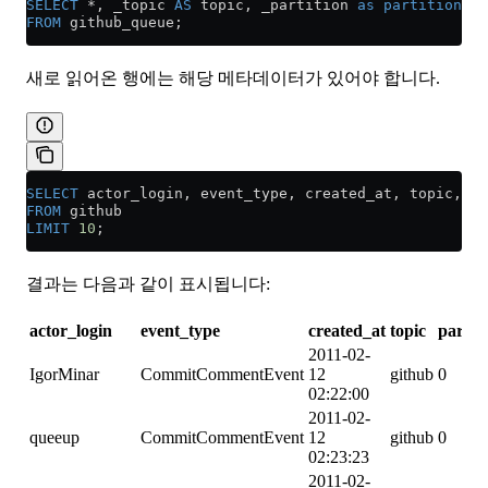
SELECT
 *
, _topic 
AS
 topic, _partition 
as
 partition
FROM
 github_queue;
새로 읽어온 행에는 해당 메타데이터가 있어야 합니다.
SELECT
 actor_login, event_type, created_at, topic, 
pa
FROM
 github
LIMIT
 10
;
결과는 다음과 같이 표시됩니다:
actor_login
event_type
created_at
topic
partiti
2011-02-
IgorMinar
CommitCommentEvent
12
github
0
02:22:00
2011-02-
queeup
CommitCommentEvent
12
github
0
02:23:23
2011-02-