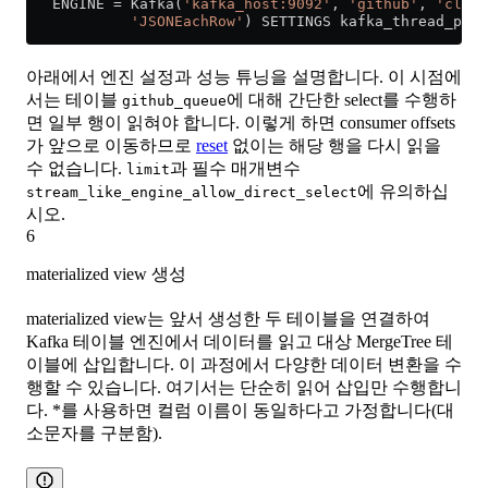
   ENGINE 
=
 Kafka(
'kafka_host:9092'
, 
'github'
, 
'click
            'JSONEachRow'
) SETTINGS kafka_thread_per_
아래에서 엔진 설정과 성능 튜닝을 설명합니다. 이 시점에
서는 테이블
에 대해 간단한 select를 수행하
github_queue
면 일부 행이 읽혀야 합니다. 이렇게 하면 consumer offsets
가 앞으로 이동하므로
reset
없이는 해당 행을 다시 읽을
수 없습니다.
과 필수 매개변수
limit
에 유의하십
stream_like_engine_allow_direct_select
시오.
6
materialized view 생성
materialized view는 앞서 생성한 두 테이블을 연결하여
Kafka 테이블 엔진에서 데이터를 읽고 대상 MergeTree 테
이블에 삽입합니다. 이 과정에서 다양한 데이터 변환을 수
행할 수 있습니다. 여기서는 단순히 읽어 삽입만 수행합니
다. *를 사용하면 컬럼 이름이 동일하다고 가정합니다(대
소문자를 구분함).