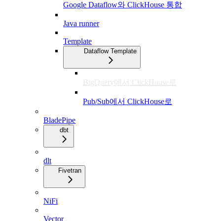
Google Dataflow와 ClickHouse 통합
Java runner
Template
Dataflow Template
BigQuery에서 ClickHouse로
Pub/Sub에서 ClickHouse로
BladePipe
dbt
dlt
Fivetran
NiFi
Vector