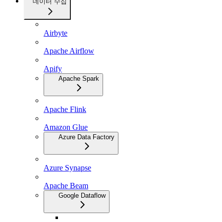
데이터 수집
Airbyte
Apache Airflow
Apify
Apache Spark
Apache Flink
Amazon Glue
Azure Data Factory
Azure Synapse
Apache Beam
Google Dataflow