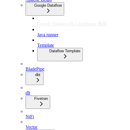
Google Dataflow
Google Dataflow와 ClickHouse 통합
Java runner
Template
Dataflow Template
BladePipe
dbt
dlt
Fivetran
NiFi
Vector