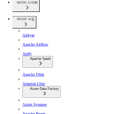
데이터 시각화
데이터 수집
Airbyte
Apache Airflow
Apify
Apache Spark
Apache Flink
Amazon Glue
Azure Data Factory
Azure Synapse
Apache Beam