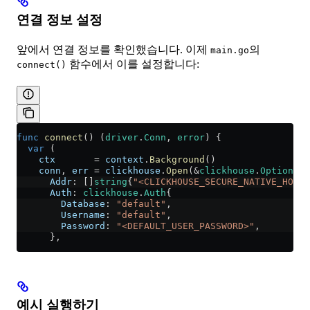
연결 정보 설정
앞에서 연결 정보를 확인했습니다. 이제
의
main.go
함수에서 이를 설정합니다:
connect()
func
 connect
() (
driver
.
Conn
, 
error
) {
  var
 (
    ctx
       =
 context
.
Background
()
    conn
, 
err
 =
 clickhouse
.
Open
(
&
clickhouse
.
Options
{
      Addr
: []
string
{
"<CLICKHOUSE_SECURE_NATIVE_HOSTN
      Auth
: 
clickhouse
.
Auth
{
        Database
: 
"default"
,
        Username
: 
"default"
,
        Password
: 
"<DEFAULT_USER_PASSWORD>"
,
      },
예시 실행하기