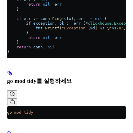
        return
 nil
, 
err
    }
    if
 err
 :=
 conn
.
Ping
(
ctx
); 
err
 !=
 nil
 {
        if
 exception
, 
ok
 :=
 err
.(
*
clickhouse
.
Exceptio
            fmt
.
Printf
(
"Exception [
%d
] 
%s
 \n
%s
\n
"
, 
ex
        }
        return
 nil
, 
err
    }
    return
 conn
, 
nil
}
go mod tidy를 실행하세요
go
 mod
 tidy