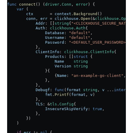
func
 connect
() (
driver
.
Conn
, 
error
) {
    var
 (
        ctx
       =
 context
.
Background
()
        conn
, 
err
 =
 clickhouse
.
Open
(
&
clickhouse
.
Optio
            Addr
: []
string
{
"<CLICKHOUSE_SECURE_NATIVE
            Auth
: 
clickhouse
.
Auth
{
                Database
: 
"default"
,
                Username
: 
"default"
,
                Password
: 
"<DEFAULT_USER_PASSWORD>"
,
            },
            ClientInfo
: 
clickhouse
.
ClientInfo
{
                Products
: []
struct
 {
                    Name
    string
                    Version
 string
                }{
                    {
Name
: 
"an-example-go-client"
, 
Ve
                },
            },
            Debugf
: 
func
(
format
 string
, 
v
 ...
interfac
                fmt
.
Printf
(
format
, 
v
)
            },
            TLS
: 
&
tls
.
Config
{
                InsecureSkipVerify
: 
true
,
            },
        })
    )
    if
 err
 !=
 nil
 {