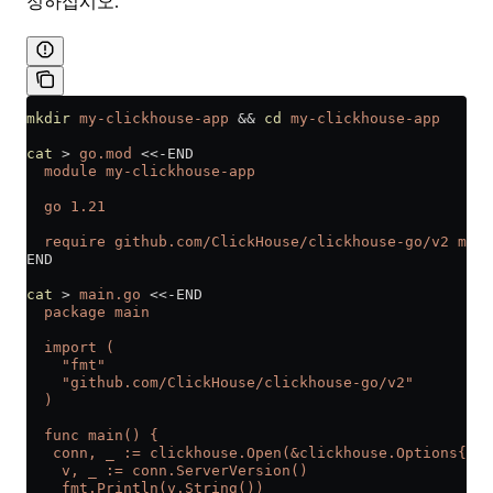
정하십시오.
mkdir
 my-clickhouse-app
 && 
cd
 my-clickhouse-app
cat
 >
 go.mod
 <<-
END
  module my-clickhouse-app
  go 1.21
  require github.com/ClickHouse/clickhouse-go/v2 main
END
cat
 >
 main.go
 <<-
END
  package main
  import (
    "fmt"
    "github.com/ClickHouse/clickhouse-go/v2"
  )
  func main() {
   conn, _ := clickhouse.Open(&clickhouse.Options{Add
    v, _ := conn.ServerVersion()
    fmt.Println(v.String())