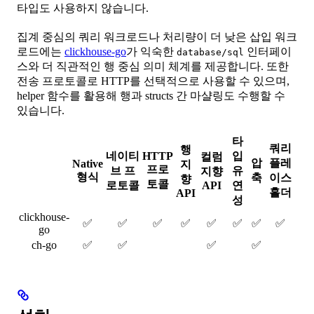
타입도 사용하지 않습니다.
집계 중심의 쿼리 워크로드나 처리량이 더 낮은 삽입 워크
로드에는
clickhouse-go
가 익숙한
인터페이
database/sql
스와 더 직관적인 행 중심 의미 체계를 제공합니다. 또한
전송 프로토콜로 HTTP를 선택적으로 사용할 수 있으며,
helper 함수를 활용해 행과 structs 간 마샬링도 수행할 수
있습니다.
타
쿼리
행
네이티
HTTP
입
컬럼
압
플레
Native
지
프로
브 프
유
지향
형식
축
이스
향
토콜
로토콜
API
연
홀더
API
성
clickhouse-
✅
✅
✅
✅
✅
✅
✅
✅
go
ch-go
✅
✅
✅
✅