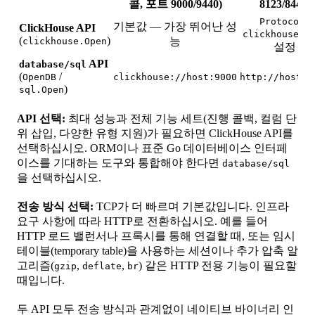
콜, 포트 9000/9440)
8123/8443)
Protocol:
기본값 — 가장 뛰어난 성
ClickHouse API
clickhouse.H
(
)
능
clickhouse.Open
설정
API
database/sql
(
/
OpenDB
clickhouse://host:9000
http://host:8
)
sql.Open
API 선택:
최대 성능과 전체 기능 세트(진행 콜백, 컬럼 단
위 삽입, 다양한 유형 지원)가 필요하면 ClickHouse API를
선택하십시오. ORM이나 표준 Go 데이터베이스 인터페
이스를 기대하는 도구와 통합해야 한다면
database/sql
을 선택하십시오.
전송 방식 선택:
TCP가 더 빠르며 기본값입니다. 인프라
요구 사항에 따라 HTTP로 전환하십시오. 예를 들어
HTTP 로드 밸런서나 프록시를 통해 연결할 때, 또는 임시
테이블(temporary table)을 사용하는 세션이나 추가 압축 알
고리즘(
,
,
) 같은 HTTP 전용 기능이 필요할
gzip
deflate
br
때입니다.
두 API 모두 전송 방식과 관계없이 네이티브 바이너리 인