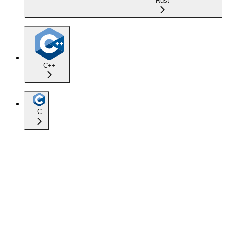
Rust
C++
C