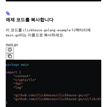
예제 코드를 복사합니다
이 코드를
디렉터리에
clickhouse-golang-example
라는 이름으로 복사하세요.
main.go
main.go
package
 main
import
 (
    "
context
"
    "
crypto/tls
"
    "
fmt
"
    "
log
"
    "
github.com/ClickHouse/clickhouse-go/v2
"
    "
github.com/ClickHouse/clickhouse-go/v2/lib/drive
)