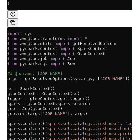
}
import
 sys
from
 awsglue.transforms 
import
 *
from
 awsglue.utils 
import
 getResolvedOptions
from
 pyspark.context 
import
 SparkContext
from
 awsglue.context 
import
 GlueContext
from
 awsglue.job 
import
 Job
from
 pyspark.sql 
import
 Row
## @params: [JOB_NAME]
args 
=
 getResolvedOptions(sys.argv, [
'JOB_NAME'
])
sc 
=
 SparkContext()
glueContext 
=
 GlueContext(sc)
logger 
=
 glueContext.get_logger()
spark 
=
 glueContext.spark_session
job 
=
 Job(glueContext)
job.init(args[
'JOB_NAME'
], args)
spark.conf.set(
"spark.sql.catalog.clickhouse"
, 
"com.c
spark.conf.set(
"spark.sql.catalog.clickhouse.host"
, 
"
spark.conf.set(
"spark.sql.catalog.clickhouse.protocol
spark.conf.set(
"spark.sql.catalog.clickhouse.http_por