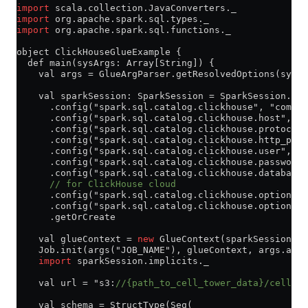
import
 scala.collection.JavaConverters._
import
 org.apache.spark.sql.types._
import
 org.apache.spark.sql.functions._
object ClickHouseGlueExample {
  def main(sysArgs: Array[String]) {
    val args = GlueArgParser.getResolvedOptions(sysAr
    val sparkSession: SparkSession = SparkSession.bui
      .config("spark.sql.catalog.clickhouse", "com.cl
      .config("spark.sql.catalog.clickhouse.host", "<
      .config("spark.sql.catalog.clickhouse.protocol"
      .config("spark.sql.catalog.clickhouse.http_port
      .config("spark.sql.catalog.clickhouse.user", "
d
      .config("spark.sql.catalog.clickhouse.password"
      .config("spark.sql.catalog.clickhouse.database"
      // for ClickHouse cloud
      .config("spark.sql.catalog.clickhouse.option.ss
      .config("spark.sql.catalog.clickhouse.option.ss
      .getOrCreate
    val glueContext = 
new
 GlueContext(sparkSession.sp
    Job.init(args("JOB_NAME"), glueContext, args.asJa
    import
 sparkSession.implicits._
    val url = "s3:
//{path_to_cell_tower_data}/cell_to
    val schema = StructType(Seq(