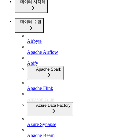
데이터 시각화
데이터 수집
Airbyte
Apache Airflow
Apify
Apache Spark
Apache Flink
Amazon Glue
Azure Data Factory
Azure Synapse
Apache Beam