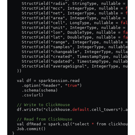
      StructField("radio", StringType, nullable = 
fal
      StructField("mcc", IntegerType, nullable = 
fals
      StructField("net", IntegerType, nullable = 
fals
      StructField("area", IntegerType, nullable = 
fal
      StructField("cell", LongType, nullable = 
false
)
      StructField("unit", IntegerType, nullable = 
fal
      StructField("lon", DoubleType, nullable = 
false
      StructField("lat", DoubleType, nullable = 
false
      StructField("range", IntegerType, nullable = 
fa
      StructField("samples", IntegerType, nullable = 
      StructField("changeable", IntegerType, nullable
      StructField("created", TimestampType, nullable 
      StructField("updated", TimestampType, nullable 
      StructField("averageSignal", IntegerType, nulla
    ))
    val df = sparkSession.read
      .option("header", "
true
")
      .schema(schema)
      .csv(url)
    // Write to ClickHouse
    df.writeTo("clickhouse.
default
.cell_towers").appe
    // Read from ClickHouse
    val dfRead = spark.sql("select
 *
 from clickhouse.
    Job.commit()
  }