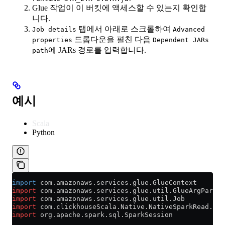
Glue 작업이 이 버킷에 액세스할 수 있는지 확인합
니다.
탭에서 아래로 스크롤하여
Job details
Advanced
드롭다운을 펼친 다음
properties
Dependent JARs
에 JARs 경로를 입력합니다.
path
예시
Scala
Python
import
 com.amazonaws.services.glue.GlueContext
import
 com.amazonaws.services.glue.util.GlueArgParser
import
 com.amazonaws.services.glue.util.Job
import
 com.clickhouseScala.Native.NativeSparkRead.spa
import
 org.apache.spark.sql.SparkSession