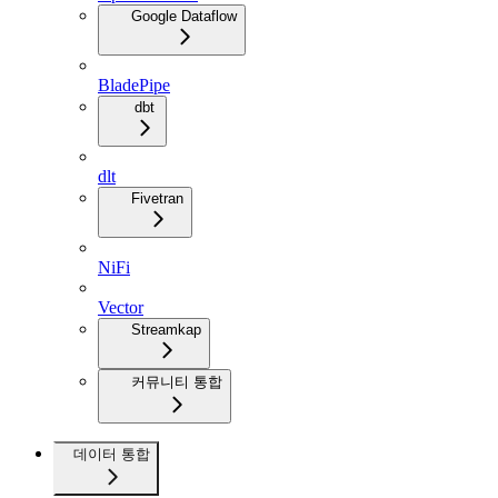
Google Dataflow
BladePipe
dbt
dlt
Fivetran
NiFi
Vector
Streamkap
커뮤니티 통합
데이터 통합