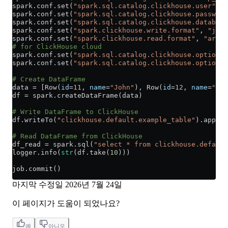
spark.conf.set(
"spark.sql.catalog.clickhouse.user"
, 
"
spark.conf.set(
"spark.sql.catalog.clickhouse.password
spark.conf.set(
"spark.sql.catalog.clickhouse.database
spark.conf.set(
"spark.clickhouse.write.format"
, 
"json
spark.conf.set(
"spark.clickhouse.read.format"
, 
"arrow
# for ClickHouse cloud
spark.conf.set(
"spark.sql.catalog.clickhouse.option.s
spark.conf.set(
"spark.sql.catalog.clickhouse.option.s
# Create DataFrame
data 
=
 [Row(
id
=
11
, 
name
=
"John"
), Row(
id
=
12
, 
name
=
"Doe
df 
=
 spark.createDataFrame(data)
# Write DataFrame to ClickHouse
df.writeTo(
"clickhouse.default.example_table"
).append
# Read DataFrame from ClickHouse
df_read 
=
 spark.sql(
"select * from clickhouse.default
logger.info(
str
(df.take(
10
)))
job.commit()
마지막 수정일
2026년 7월 24일
이 페이지가 도움이 되었나요?
예
아니오