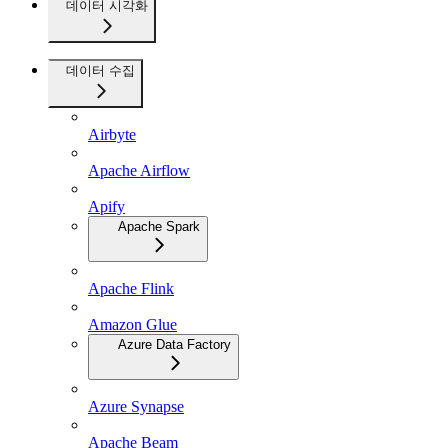
데이터 시각화
데이터 수집
Airbyte
Apache Airflow
Apify
Apache Spark
Apache Flink
Amazon Glue
Azure Data Factory
Azure Synapse
Apache Beam