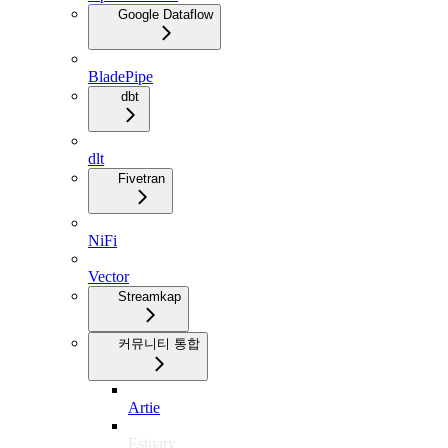
Google Dataflow
BladePipe
dbt
dlt
Fivetran
NiFi
Vector
Streamkap
커뮤니티 통합
Artie
Estuary