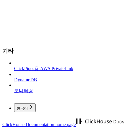
기타
ClickPipes용 AWS PrivateLink
DynamoDB
모니터링
한국어
ClickHouse Documentation
home page