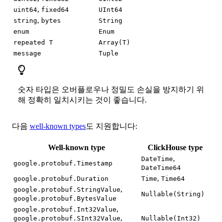
,
uint64
fixed64
UInt64
,
string
bytes
String
enum
Enum
repeated T
Array(T)
message
Tuple
숫자 타입은 오버플로우나 정밀도 손실을 방지하기 위
해 정확히 일치시키는 것이 좋습니다.
다음
well-known types
도 지원합니다:
Well-known type
ClickHouse type
,
DateTime
google.protobuf.Timestamp
DateTime64
,
google.protobuf.Duration
Time
Time64
,
google.protobuf.StringValue
Nullable(String)
google.protobuf.BytesValue
,
google.protobuf.Int32Value
,
google.protobuf.SInt32Value
Nullable(Int32)