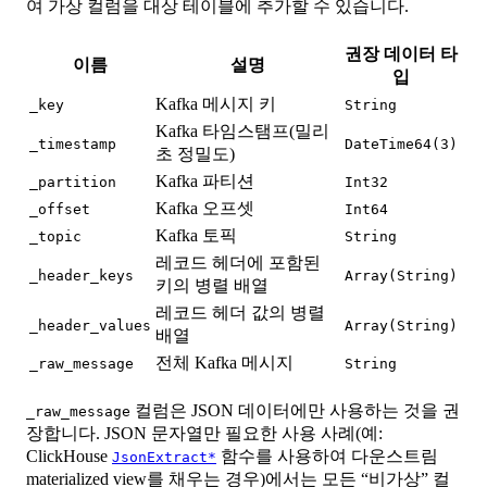
여 가상 컬럼을 대상 테이블에 추가할 수 있습니다.
권장 데이터 타
이름
설명
입
Kafka 메시지 키
_key
String
Kafka 타임스탬프(밀리
_timestamp
DateTime64(3)
초 정밀도)
Kafka 파티션
_partition
Int32
Kafka 오프셋
_offset
Int64
Kafka 토픽
_topic
String
레코드 헤더에 포함된
_header_keys
Array(String)
키의 병렬 배열
레코드 헤더 값의 병렬
_header_values
Array(String)
배열
전체 Kafka 메시지
_raw_message
String
컬럼은 JSON 데이터에만 사용하는 것을 권
_raw_message
장합니다. JSON 문자열만 필요한 사용 사례(예:
ClickHouse
함수를 사용하여 다운스트림
JsonExtract*
materialized view를 채우는 경우)에서는 모든 “비가상” 컬