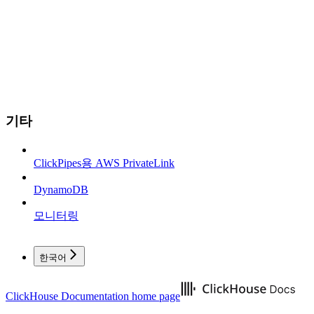
기타
ClickPipes용 AWS PrivateLink
DynamoDB
모니터링
한국어
ClickHouse Documentation
home page