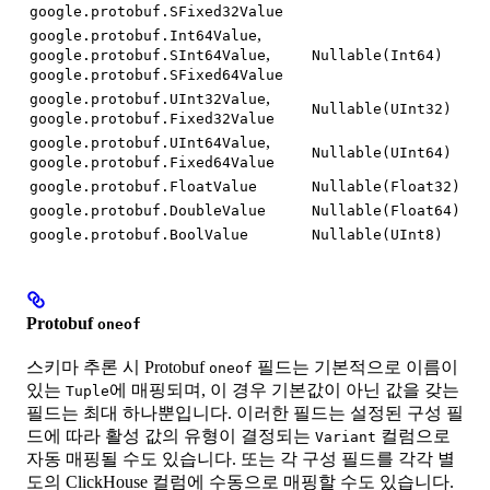
google.protobuf.SFixed32Value
,
google.protobuf.Int64Value
,
google.protobuf.SInt64Value
Nullable(Int64)
google.protobuf.SFixed64Value
,
google.protobuf.UInt32Value
Nullable(UInt32)
google.protobuf.Fixed32Value
,
google.protobuf.UInt64Value
Nullable(UInt64)
google.protobuf.Fixed64Value
google.protobuf.FloatValue
Nullable(Float32)
google.protobuf.DoubleValue
Nullable(Float64)
google.protobuf.BoolValue
Nullable(UInt8)
Protobuf
oneof
스키마 추론 시 Protobuf
필드는 기본적으로 이름이
oneof
있는
에 매핑되며, 이 경우 기본값이 아닌 값을 갖는
Tuple
필드는 최대 하나뿐입니다. 이러한 필드는 설정된 구성 필
드에 따라 활성 값의 유형이 결정되는
컬럼으로
Variant
자동 매핑될 수도 있습니다. 또는 각 구성 필드를 각각 별
도의 ClickHouse 컬럼에 수동으로 매핑할 수도 있습니다.