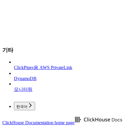
기타
ClickPipes용 AWS PrivateLink
DynamoDB
모니터링
한국어
ClickHouse Documentation
home page