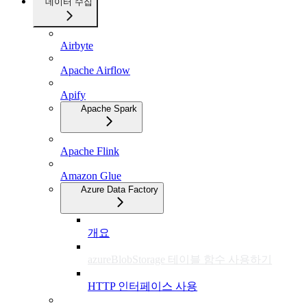
데이터 수집
Airbyte
Apache Airflow
Apify
Apache Spark
Apache Flink
Amazon Glue
Azure Data Factory
개요
azureBlobStorage 테이블 함수 사용하기
HTTP 인터페이스 사용