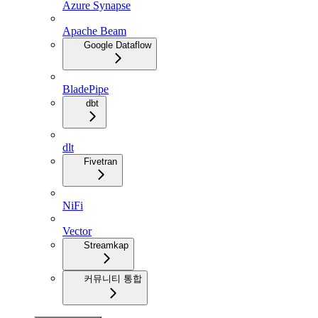
Azure Synapse
Apache Beam
Google Dataflow
BladePipe
dbt
dlt
Fivetran
NiFi
Vector
Streamkap
커뮤니티 통합