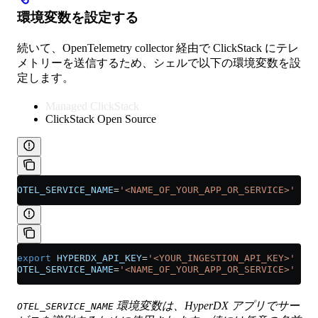
環境変数を設定する
続いて、OpenTelemetry collector 経由で ClickStack にテレ
メトリーを送信するため、シェルで以下の環境変数を設
定します。
Managed ClickStack
ClickStack Open Source
OTEL_SERVICE_NAME
=
'<NAME_OF_YOUR_APP_OR_SERVICE>'
export
 HYPERDX_API_KEY
=
'<YOUR_INGESTION_API_KEY>'
 \
OTEL_SERVICE_NAME
=
'<NAME_OF_YOUR_APP_OR_SERVICE>'
環境変数は、HyperDX アプリでサー
OTEL_SERVICE_NAME