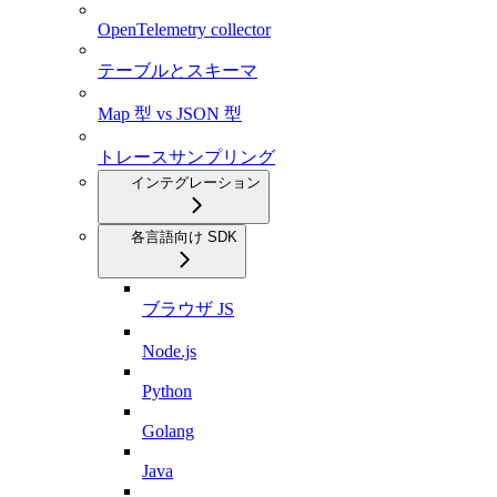
OpenTelemetry collector
テーブルとスキーマ
Map 型 vs JSON 型
トレースサンプリング
インテグレーション
各言語向け SDK
ブラウザ JS
Node.js
Python
Golang
Java