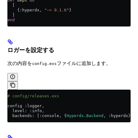
def
 deps
 do
  [
    {
:hyperdx
, 
"~> 0.1.6"
}
  ]
end
ロガーを設定する
次の内容を
ファイルに追加します。
config.exs
# config/releases.exs
config 
:logger
,
  level:
 :info
,
  backends:
 [
:console
, {
Hyperdx
.
Backend
, 
:hyperdx
}]