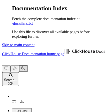
Documentation Index
Fetch the complete documentation index at:
/docs/llms.txt
Use this file to discover all available pages before
exploring further.
Skip to main content
ClickHouse Documentation
home page
Search...
⌘
K
ホーム
はじめに