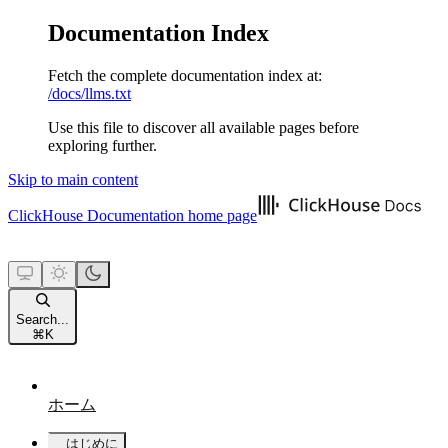
Documentation Index
Fetch the complete documentation index at:
/docs/llms.txt
Use this file to discover all available pages before
exploring further.
Skip to main content
ClickHouse Documentation
home page
Search...
⌘
K
ホーム
はじめに