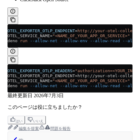
OTEL_EXPORTER_OTLP_ENDPOINT
=
http://your-otel-collecto
OTEL_SERVICE_NAME=
"<NAME_OF_YOUR_APP_OR_SERVICE>"
 \
deno 
run
 --allow-net
 --allow-env
 --allow-read
 --allow
OTEL_EXPORTER_OTLP_HEADERS
=
"authorization=<YOUR_INGES
OTEL_EXPORTER_OTLP_ENDPOINT=http://your-otel-collecto
OTEL_SERVICE_NAME=
"<NAME_OF_YOUR_APP_OR_SERVICE>"
 \
deno 
run
 --allow-net
 --allow-env
 --allow-read
 --allow
最終更新日
2026年7月3日
このページは役に立ちましたか？
はい
いいえ
編集を提案
問題を報告