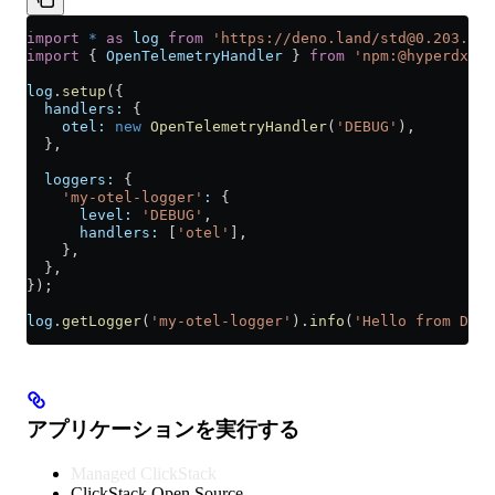
import
 *
 as
 log
 from
 'https://deno.land/std@0.203.0/l
import
 { 
OpenTelemetryHandler
 } 
from
 'npm:@hyperdx/de
log
.
setup
({
  handlers:
 {
    otel:
 new
 OpenTelemetryHandler
(
'DEBUG'
),
  },
  loggers:
 {
    'my-otel-logger'
:
 {
      level:
 'DEBUG'
,
      handlers:
 [
'otel'
],
    },
  },
});
log
.
getLogger
(
'my-otel-logger'
).
info
(
'Hello from Deno
アプリケーションを実行する
Managed ClickStack
ClickStack Open Source