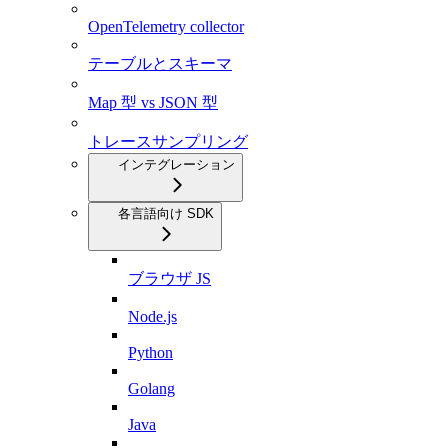
OpenTelemetry collector
テーブルとスキーマ
Map 型 vs JSON 型
トレースサンプリング
インテグレーション
各言語向け SDK
ブラウザ JS
Node.js
Python
Golang
Java