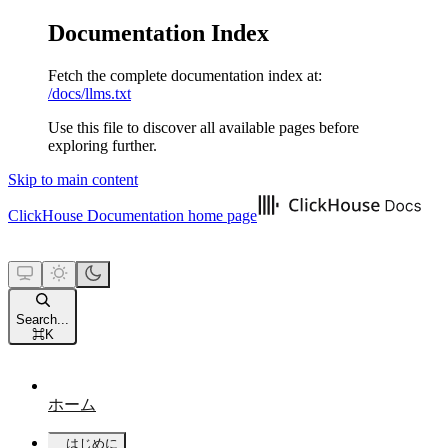
Documentation Index
Fetch the complete documentation index at:
/docs/llms.txt
Use this file to discover all available pages before
exploring further.
Skip to main content
ClickHouse Documentation
home page
Search...
⌘
K
ホーム
はじめに