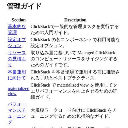
管理ガイド
Section
Description
基本的な
ClickStackで一般的な管理タスクを実行する
管理
ための入門ガイド。
設定オプ
ClickStack の各コンポーネントで利用可能な
ション
設定オプション。
リソース
取り込み量に基づいて Managed ClickStack
の見積も
のコンピュートリソースをサイジングする
り
ためのガイドです。
本番運用
ClickStack を本番環境で運用する前に推奨さ
に向けて
れる手順とベストプラクティス。
ClickStack で materialized view を使用してク
materialized
エリパフォーマンスを向上させるための詳
view
細ガイド。
パフォー
マンスチ
大規模ワークロード向けに ClickStack をチ
ューニン
ューニングするための包括的なガイド。
グ