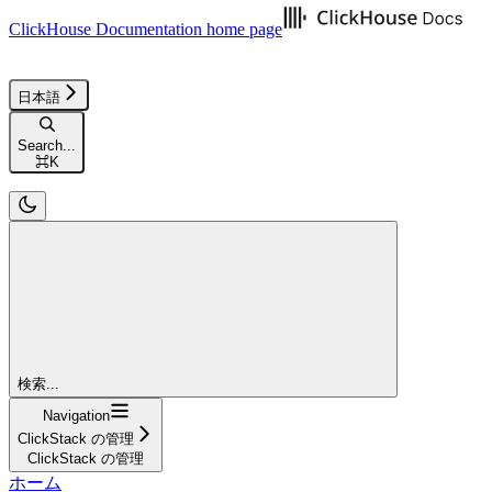
ClickHouse Documentation
home page
日本語
Search...
⌘
K
検索...
Navigation
ClickStack の管理
ClickStack の管理
ホーム