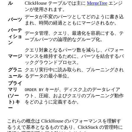
ル
ClickHouse テーブルでは主に
MergeTree
エンジ
ンが使用されます。
データが不変のパーツとしてどのように書き込
パーツ
まれ、時間の経過とともにマージされるか。
パーテ
データ管理、クエリ、最適化を容易にする、テ
ィショ
ーブルパーツの論理的なグループ化。
ン
クエリ対象となるパーツ数を減らし、パフォー
マージ
マンスを維持するために、パーツを結合するバ
ックグラウンドプロセス。
グラニ
クエリ実行中に読み取られ、プルーニングされ
ュール
るデータの最小単位。
プライ
マリ
キーが、ディスク上のデータレイア
ORDER BY
(ソー
ウト、圧縮、およびクエリのプルーニング動作
ト) キ
をどのように定義するか。
ー
これらの概念は ClickHouse のパフォーマンスを理解す
るうえで基本となるものであり、ClickStack の管理時に