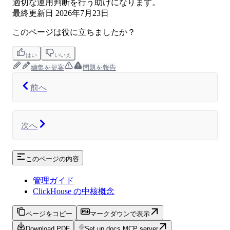
適切な運用判断を行う助けになります。
最終更新日
2026年7月23日
このページは役に立ちましたか？
はい
いいえ
編集を提案
問題を報告
前へ
次へ
このページの内容
管理ガイド
ClickHouse の中核概念
ページをコピー
マークダウンで表示
Download PDF
Set up docs MCP server