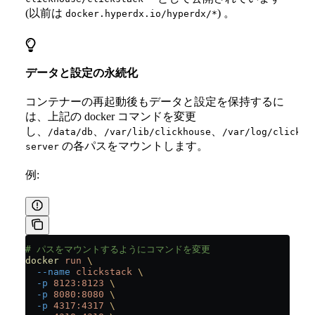
(以前は
) 。
docker.hyperdx.io/hyperdx/*
データと設定の永続化
コンテナーの再起動後もデータと設定を保持するに
は、上記の docker コマンドを変更
し、
、
、
/data/db
/var/lib/clickhouse
/var/log/clickho
の各パスをマウントします。
server
例:
# パスをマウントするようにコマンドを変更
docker
 run
 \
  --name
 clickstack
 \
  -p
 8123:8123
 \
  -p
 8080:8080
 \
  -p
 4317:4317
 \