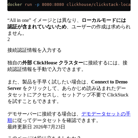
docker
 run
 -p
 8080:8080
 clickhouse/clickstack-local:l
“All in one” イメージとは異なり、
ローカルモードには
認証が含まれていないため
、ユーザーの作成は求められ
ません。
2
接続認証情報を入力する
独自の
外部 ClickHouse クラスター
に接続するには、接
続認証情報を手動で入力できます。
また、製品を手早く試したい場合は、
Connect to Demo
Server
をクリックして、あらかじめ読み込まれたデー
タセットにアクセスし、セットアップ不要で ClickStack
を試すこともできます。
デモサーバーに接続する場合は、
デモデータセットの手
順
に従ってデータセットを確認できます。
最終更新日
2026年7月23日