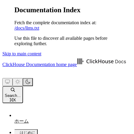
Documentation Index
Fetch the complete documentation index at:
/docs/llms.txt
Use this file to discover all available pages before
exploring further.
Skip to main content
ClickHouse Documentation
home page
Search...
⌘
K
ホーム
はじめに