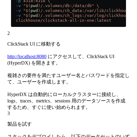
  -p
 4318:4318
 \
  -v
 "$(
pwd
)/.volumes/db:/data/db"
 \
  -v
 "$(
pwd
)/.volumes/ch_data:/var/lib/clickhouse"
 
  -v
 "$(
pwd
)/.volumes/ch_logs:/var/log/clickhouse-s
  clickhouse/clickstack-all-in-one:latest
2
ClickStack UI に移動する
http://localhost:8080
にアクセスして、ClickStack UI
(HyperDX) を開きます。
複雑さの要件を満たすユーザー名とパスワードを指定し
て、ユーザーを作成します。
HyperDX は自動的にローカルクラスターに接続し、
logs、traces、metrics、sessions 用のデータソースを作成
するため、すぐに使い始められます。
3
製品を試す
スタックをデプロイしたら、以下のデータセットのいず