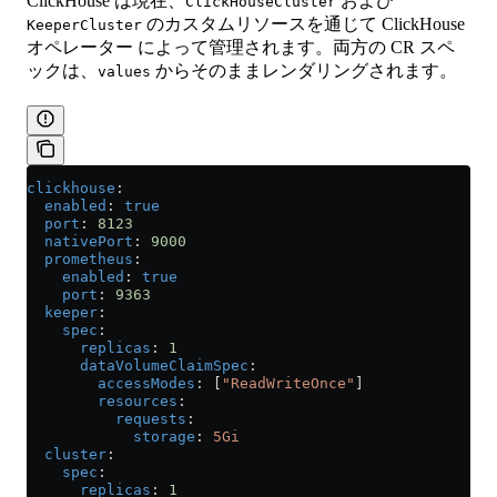
ClickHouse は現在、
および
ClickHouseCluster
のカスタムリソースを通じて ClickHouse
KeeperCluster
オペレーター によって管理されます。両方の CR スペ
ックは、
からそのままレンダリングされます。
values
clickhouse
:
  enabled
: 
true
  port
: 
8123
  nativePort
: 
9000
  prometheus
:
    enabled
: 
true
    port
: 
9363
  keeper
:
    spec
:
      replicas
: 
1
      dataVolumeClaimSpec
:
        accessModes
: [
"ReadWriteOnce"
]
        resources
:
          requests
:
            storage
: 
5Gi
  cluster
:
    spec
:
      replicas
: 
1