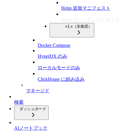
Helm 追加マニフェスト
Helm アップグレードガイド
v1.x（非推奨）
Docker Compose
HyperDX のみ
ローカルモードのみ
ClickHouse に組み込み
マネージド
検索
ダッシュボード
AIノートブック