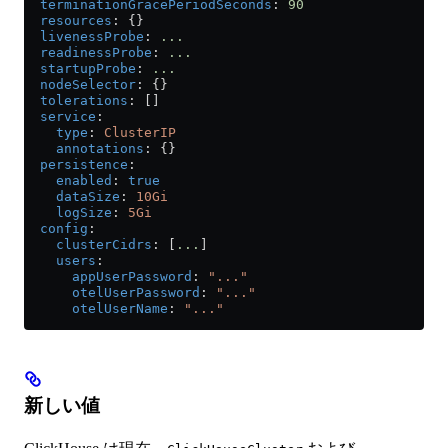
  terminationGracePeriodSeconds
: 
90
  resources
: {}
  livenessProbe
: 
...
  readinessProbe
: 
...
  startupProbe
: 
...
  nodeSelector
: {}
  tolerations
: []
  service
:
    type
: 
ClusterIP
    annotations
: {}
  persistence
:
    enabled
: 
true
    dataSize
: 
10Gi
    logSize
: 
5Gi
  config
:
    clusterCidrs
: [
...
]
    users
:
      appUserPassword
: 
"..."
      otelUserPassword
: 
"..."
      otelUserName
: 
"..."
新しい値