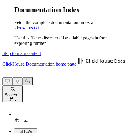
Documentation Index
Fetch the complete documentation index at:
/docs/llms.txt
Use this file to discover all available pages before
exploring further.
Skip to main content
ClickHouse Documentation
home page
Search...
⌘
K
ホーム
はじめに