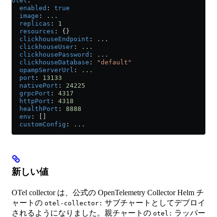
otel
:
  enabled
: 
true
  image
: 
...
  replicas
: 
1
  resources
: {}
  clickhouseEndpoint
: 
...
  clickhouseUser
: 
...
  clickhousePassword
: 
...
  clickhouseDatabase
: 
"default"
  opampServerUrl
: 
...
  port
: 
13133
  nativePort
: 
24225
  grpcPort
: 
4317
  httpPort
: 
4318
  healthPort
: 
8888
  env
: []
  customConfig
: 
...
新しい値
OTel collector は、公式の OpenTelemetry Collector Helm チ
ャートの
サブチャートとしてデプロイ
otel-collector:
されるようになりました。親チャートの
ラッパー
otel: