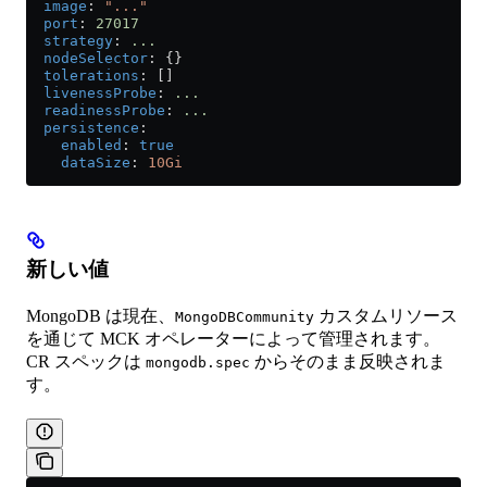
  image
: 
"..."
  port
: 
27017
  strategy
: 
...
  nodeSelector
: {}
  tolerations
: []
  livenessProbe
: 
...
  readinessProbe
: 
...
  persistence
:
    enabled
: 
true
    dataSize
: 
10Gi
新しい値
MongoDB は現在、
カスタムリソース
MongoDBCommunity
を通じて MCK オペレーターによって管理されます。
CR スペックは
からそのまま反映されま
mongodb.spec
す。