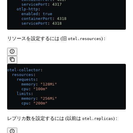
      servicePort
: 
4317
    otlp-http
:
      enabled
: 
true
      containerPort
: 
4318
      servicePort
: 
4318
リソースを設定するには (旧
) :
otel.resources
otel-collector
:
  resources
:
    requests
:
      memory
: 
"128Mi"
      cpu
: 
"100m"
    limits
:
      memory
: 
"256Mi"
      cpu
: 
"200m"
レプリカ数を設定するには (以前は
) :
otel.replicas