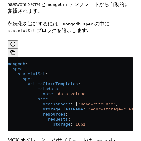
password Secret と
テンプレートから自動的に
mongoUri
参照されます。
永続化を追加するには、
の中に
mongodb.spec
ブロックを追加します:
statefulSet
mongodb
:
  spec
:
    statefulSet
:
      spec
:
        volumeClaimTemplates
:
          - 
metadata
:
              name
: 
data-volume
            spec
:
              accessModes
: [
"ReadWriteOnce"
]
              storageClassName
: 
"your-storage-class"
              resources
:
                requests
:
                  storage
: 
10Gi
MCK オペレーター のサブチャートは、
mongodb-