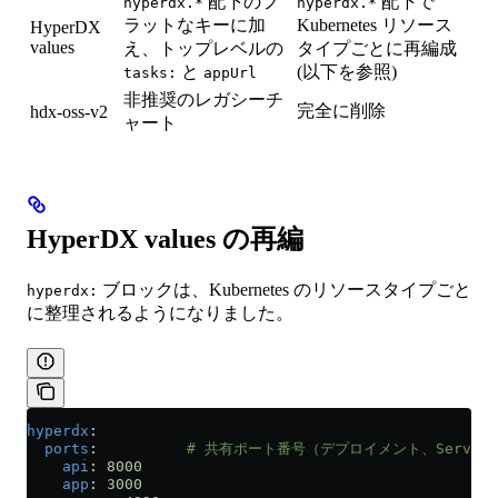
配下のフ
配下で
hyperdx.*
hyperdx.*
ラットなキーに加
Kubernetes リソース
HyperDX
values
え、トップレベルの
タイプごとに再編成
と
(以下を参照)
tasks:
appUrl
非推奨のレガシーチ
完全に削除
hdx-oss-v2
ャート
HyperDX values の再編
ブロックは、Kubernetes のリソースタイプごと
hyperdx:
に整理されるようになりました。
hyperdx
:
  ports
:          
# 共有ポート番号（デプロイメント、Service
    api
: 
8000
    app
: 
3000