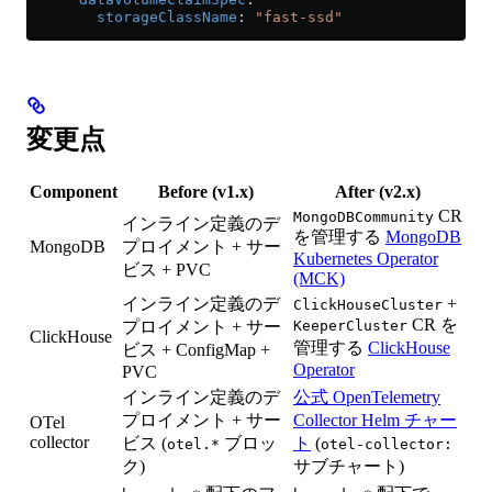
        storageClassName
: 
"fast-ssd"
変更点
Component
Before (v1.x)
After (v2.x)
CR
MongoDBCommunity
インライン定義のデ
を管理する
MongoDB
MongoDB
プロイメント + サー
Kubernetes Operator
ビス + PVC
(MCK)
インライン定義のデ
+
ClickHouseCluster
CR を
プロイメント + サー
KeeperCluster
ClickHouse
管理する
ClickHouse
ビス + ConfigMap +
Operator
PVC
インライン定義のデ
公式 OpenTelemetry
プロイメント + サー
Collector Helm チャー
OTel
collector
ビス (
ブロッ
ト
(
otel.*
otel-collector:
ク)
サブチャート)