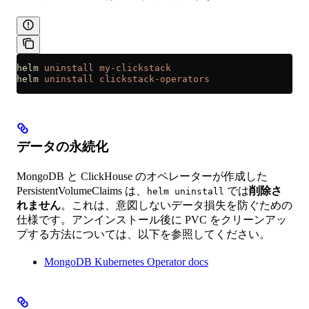
helm
 uninstall
 my-clickstack
helm
 uninstall
 clickstack-operators
データの永続化
MongoDB と ClickHouse のオペレーターが作成した
PersistentVolumeClaims は、
では
削除さ
helm uninstall
れません
。これは、意図しないデータ損失を防ぐための
仕様です。アンインストール後に PVC をクリーンアッ
プする方法については、以下を参照してください。
MongoDB Kubernetes Operator docs