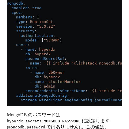
mongodb
:
  enabled
: 
true
  spec
:
    members
: 
1
    type
: 
ReplicaSet
    version
: 
"5.0.32"
    security
:
      authentication
:
        modes
: [
"SCRAM"
]
    users
:
      - 
name
: 
hyperdx
        db
: 
hyperdx
        passwordSecretRef
:
          name
: 
'{{ include "clickstack.mongodb.fulln
        roles
:
          - 
name
: 
dbOwner
            db
: 
hyperdx
          - 
name
: 
clusterMonitor
            db
: 
admin
        scramCredentialsSecretName
: 
'{{ include "clic
    additionalMongodConfig
:
      storage.wiredTiger.engineConfig.journalCompress
MongoDB のパスワードは
に設定します
hyperdx.secrets.MONGODB_PASSWORD
(
ではありません) 。この値は、
mongodb.password