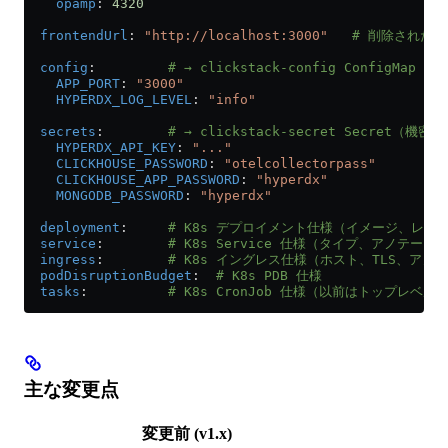
    opamp
: 
4320
  frontendUrl
: 
"http://localhost:3000"
   # 削除された a
  config
:         
# → clickstack-config ConfigM
    APP_PORT
: 
"3000"
    HYPERDX_LOG_LEVEL
: 
"info"
  secrets
:        
# → clickstack-secret Secret（
    HYPERDX_API_KEY
: 
"..."
    CLICKHOUSE_PASSWORD
: 
"otelcollectorpass"
    CLICKHOUSE_APP_PASSWORD
: 
"hyperdx"
    MONGODB_PASSWORD
: 
"hyperdx"
  deployment
:     
# K8s デプロイメント仕様（イメージ、レプ
  service
:        
# K8s Service 仕様（タイプ、アノテーシ
  ingress
:        
# K8s イングレス仕様（ホスト、TLS、アノ
  podDisruptionBudget
:  
# K8s PDB 仕様
  tasks
:          
# K8s CronJob 仕様（以前はトップレベルの 
主な変更点
変更前 (v1.x)