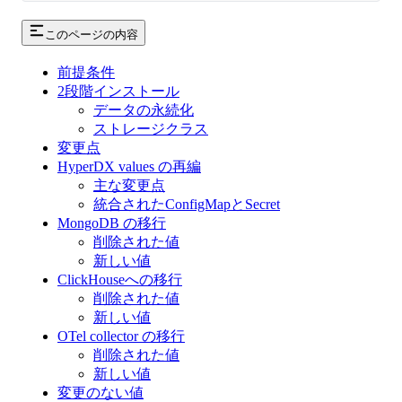
このページの内容
前提条件
2段階インストール
データの永続化
ストレージクラス
変更点
HyperDX values の再編
主な変更点
統合されたConfigMapとSecret
MongoDB の移行
削除された値
新しい値
ClickHouseへの移行
削除された値
新しい値
OTel collector の移行
削除された値
新しい値
変更のない値