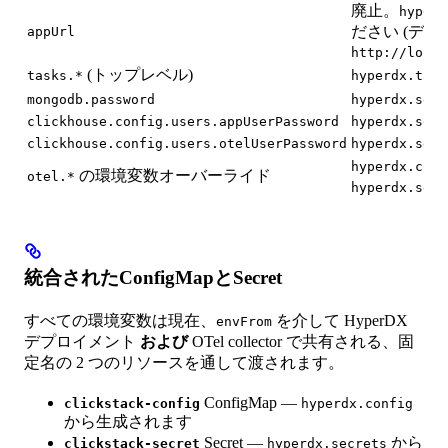
廃止。
hyperd
ださい (デフ
appUrl
http://local
(トップレベル)
tasks.*
hyperdx.task
mongodb.password
hyperdx.secr
clickhouse.config.users.appUserPassword
hyperdx.secr
clickhouse.config.users.otelUserPassword
hyperdx.secr
hyperdx.conf
の環境変数オーバーライド
otel.*
hyperdx.secr
統合されたConfigMapとSecret
すべての環境変数は現在、
を介して HyperDX
envFrom
デプロイメント
および
OTel collector で共有される、固
定名の 2 つのリソースを通して渡されます。
ConfigMap —
clickstack-config
hyperdx.config
から生成されます
Secret —
から
clickstack-secret
hyperdx.secrets