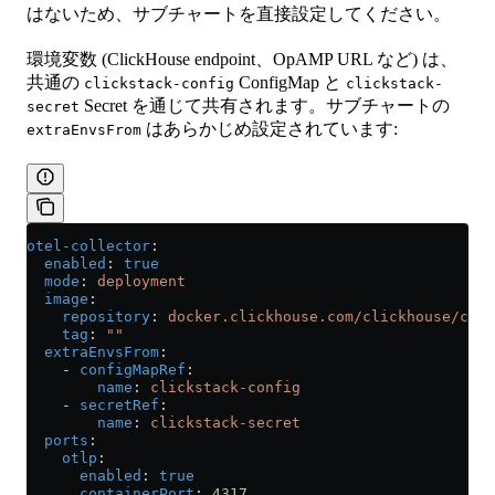
はないため、サブチャートを直接設定してください。
環境変数 (ClickHouse endpoint、OpAMP URL など) は、
共通の
ConfigMap と
clickstack-config
clickstack-
Secret を通じて共有されます。サブチャートの
secret
はあらかじめ設定されています:
extraEnvsFrom
otel-collector
:
  enabled
: 
true
  mode
: 
deployment
  image
:
    repository
: 
docker.clickhouse.com/clickhouse/clic
    tag
: 
""
  extraEnvsFrom
:
    - 
configMapRef
:
        name
: 
clickstack-config
    - 
secretRef
:
        name
: 
clickstack-secret
  ports
:
    otlp
:
      enabled
: 
true
      containerPort
: 
4317