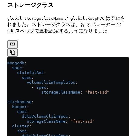
ストレージクラス
と
は廃止さ
global.storageClassName
global.keepPVC
れました。ストレージクラスは、各 オペレーター の
CR スペックで直接設定するようになりました。
mongodb
:
  spec
:
    statefulSet
:
      spec
:
        volumeClaimTemplates
:
          - 
spec
:
              storageClassName
: 
"fast-ssd"
clickhouse
:
  keeper
:
    spec
:
      dataVolumeClaimSpec
:
        storageClassName
: 
"fast-ssd"
  cluster
:
    spec
:
      dataVolumeClaimSpec
: