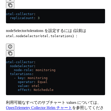
otel-collector
:
  replicaCount
: 
3
nodeSelector/tolerations を設定するには (以前は
/
) ：
otel.nodeSelector
otel.tolerations
otel-collector
:
  nodeSelector
:
    node-role
: 
monitoring
  tolerations
:
    - 
key
: 
monitoring
      operator
: 
Equal
      value
: 
otel
      effect
: 
NoSchedule
利用可能なすべてのサブチャート values については、
OpenTelemetry Collector Helm チャート
を参照してくださ