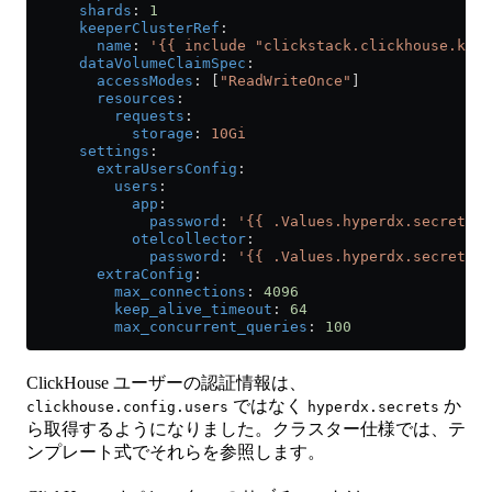
      shards
: 
1
      keeperClusterRef
:
        name
: 
'{{ include "clickstack.clickhouse.keep
      dataVolumeClaimSpec
:
        accessModes
: [
"ReadWriteOnce"
]
        resources
:
          requests
:
            storage
: 
10Gi
      settings
:
        extraUsersConfig
:
          users
:
            app
:
              password
: 
'{{ .Values.hyperdx.secrets.
            otelcollector
:
              password
: 
'{{ .Values.hyperdx.secrets.C
        extraConfig
:
          max_connections
: 
4096
          keep_alive_timeout
: 
64
          max_concurrent_queries
: 
100
ClickHouse ユーザーの認証情報は、
ではなく
か
clickhouse.config.users
hyperdx.secrets
ら取得するようになりました。クラスター仕様では、テ
ンプレート式でそれらを参照します。