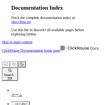
Documentation Index
Fetch the complete documentation index at:
/docs/llms.txt
Use this file to discover all available pages before
exploring further.
Skip to main content
ClickHouse Documentation
home page
Search...
⌘
K
ホーム
はじめに