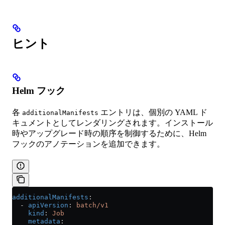
ヒント
Helm フック
各
エントリは、個別の YAML ド
additionalManifests
キュメントとしてレンダリングされます。インストール
時やアップグレード時の順序を制御するために、Helm
フックのアノテーションを追加できます。
additionalManifests
:
  - 
apiVersion
: 
batch/v1
    kind
: 
Job
    metadata
: