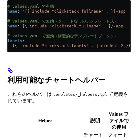
# values.yaml で有効
name
: 
'{{ include "clickstack.fullname" . }}-app'
# values.yaml で無効（クォートなしのテンプレート式）
name
: {{ 
include "clickstack.fullname" .
 }}
-app
# values.yaml で無効（構造的なテンプレートブロック）
labels
:
  {{- 
include "clickstack.labels" . | nindent 2
 }}
利用可能なチャートヘルパー
これらのヘルパーは
で定義さ
templates/_helpers.tpl
れています。
Values フ
Helper
説明
ァイルで
の使用
チャート
クォート