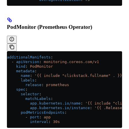
PodMonitor (Prometheus Operator)
additionalManifests
:
  - 
apiVersion
: 
monitoring.coreos.com/v1
    kind
: 
PodMonitor
    metadata
:
      name
: 
'{{ include "clickstack.fullname" . }}'
      labels
:
        release
: 
prometheus
    spec
:
      selector
:
        matchLabels
:
          app.kubernetes.io/name
: 
'{{ include "clicks
          app.kubernetes.io/instance
: 
'{{ .Release.Na
      podMetricsEndpoints
:
        - 
port
: 
app
          interval
: 
30s