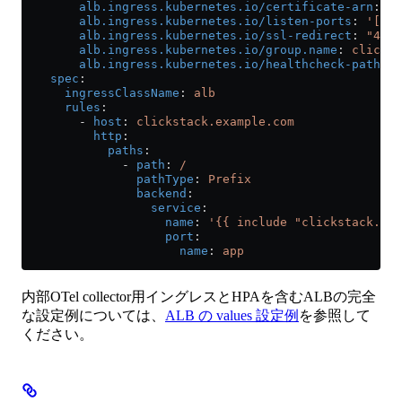
        alb.ingress.kubernetes.io/certificate-arn
: 
"a
        alb.ingress.kubernetes.io/listen-ports
: 
'[{"H
        alb.ingress.kubernetes.io/ssl-redirect
: 
"443"
        alb.ingress.kubernetes.io/group.name
: 
clickst
        alb.ingress.kubernetes.io/healthcheck-path
: 
/
    spec
:
      ingressClassName
: 
alb
      rules
:
        - 
host
: 
clickstack.example.com
          http
:
            paths
:
              - 
path
: 
/
                pathType
: 
Prefix
                backend
:
                  service
:
                    name
: 
'{{ include "clickstack.ful
                    port
:
                      name
: 
app
内部OTel collector用イングレスとHPAを含むALBの完全
な設定例については、
ALB の values 設定例
を参照して
ください。