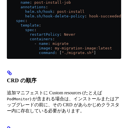
      name
: 
post-install-job
      annotations
:
        helm.sh/hook
: 
post-install
        helm.sh/hook-delete-policy
: 
hook-succeeded
    spec
:
      template
:
        spec
:
          restartPolicy
: 
Never
          containers
:
            - 
name
: 
migrate
              image
: 
my-migration-image:latest
              command
: [
"./migrate.sh"
]
CRD の順序
追加マニフェストに Custom resources (たとえば
) が含まれる場合は、インストールまたはア
PodMonitor
ップグレードの前に、その CRD があらかじめクラスタ
ー内に存在している必要があります。