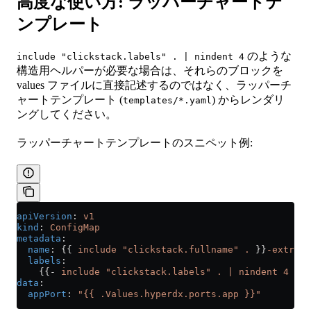
高度な使い方: ラッパーチャートテ
ンプレート
のような
include "clickstack.labels" . | nindent 4
構造用ヘルパーが必要な場合は、それらのブロックを
values ファイルに直接記述するのではなく、ラッパーチ
ャートテンプレート (
) からレンダリ
templates/*.yaml
ングしてください。
ラッパーチャートテンプレートのスニペット例:
apiVersion
: 
v1
kind
: 
ConfigMap
metadata
:
  name
: {{ 
include "clickstack.fullname" .
 }}
-extra
  labels
:
    {{- 
include "clickstack.labels" . | nindent 4
 }}
data
:
  appPort
: 
"{{ .Values.hyperdx.ports.app }}"