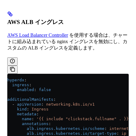
AWS ALB イングレス
AWS Load Balancer Controller
を使用する場合は、チャー
トに組み込まれている nginx イングレスを無効にし、カ
スタムの ALB イングレスを定義します。
hyperdx
:
  ingress
:
    enabled
: 
false
additionalManifests
:
  - 
apiVersion
: 
networking.k8s.io/v1
    kind
: 
Ingress
    metadata
:
      name
: 
'{{ include "clickstack.fullname" . }}-al
      annotations
:
        alb.ingress.kubernetes.io/scheme
: 
internet-fa
        alb.ingress.kubernetes.io/target-type
: 
ip