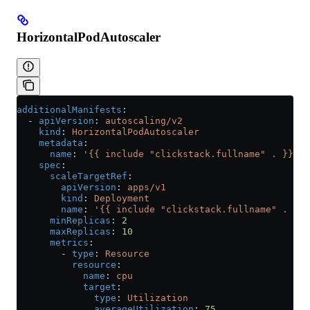
HorizontalPodAutoscaler
additionalManifests
:
  - 
apiVersion
: 
autoscaling/v2
    kind
: 
HorizontalPodAutoscaler
    metadata
:
      name
: 
'{{ include "clickstack.fullname" . }}-hp
    spec
:
      scaleTargetRef
:
        apiVersion
: 
apps/v1
        kind
: 
Deployment
        name
: 
'{{ include "clickstack.fullname" . }}-
      minReplicas
: 
2
      maxReplicas
: 
10
      metrics
:
        - 
type
: 
Resource
          resource
:
            name
: 
cpu
            target
:
              type
: 
Utilization
              averageUtilization
: 
75