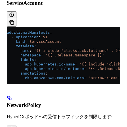
ServiceAccount
additionalManifests
:
  - 
apiVersion
: 
v1
    kind
: 
ServiceAccount
    metadata
:
      name
: 
'{{ include "clickstack.fullname" . }}'
      namespace
: 
'{{ .Release.Namespace }}'
      labels
:
        app.kubernetes.io/name
: 
'{{ include "clicksta
        app.kubernetes.io/instance
: 
'{{ .Release.Name
      annotations
:
        eks.amazonaws.com/role-arn
: 
"arn:aws:iam::123
NetworkPolicy
HyperDXポッドへの受信トラフィックを制限します: