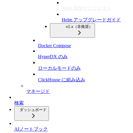
Helm 追加マニフェスト
Helm アップグレードガイド
v1.x（非推奨）
Docker Compose
HyperDX のみ
ローカルモードのみ
ClickHouse に組み込み
マネージド
検索
ダッシュボード
AIノートブック