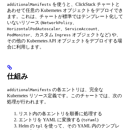
を使うと、ClickStack チャートと
additionalManifests
あわせて任意の Kubernetes オブジェクトをデプロイでき
ます。これは、チャートが標準ではテンプレート化して
いないリソース (
、
NetworkPolicy
、
、
HorizontalPodAutoscaler
ServiceAccount
、カスタム
オブジェクトなど) や、
PodMonitor
Ingress
その他の Kubernetes API オブジェクトをデプロイする場
合に利用します。
仕組み
の各エントリは、完全な
additionalManifests
Kubernetes リソース定義です。このチャートでは、次の
処理が行われます。
リスト内の各エントリを順番に処理する
エントリを YAML に変換する (
)
toYaml
Helm の
を使って、その YAML 内のテンプレ
tpl