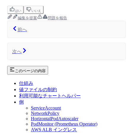
はい
いいえ
編集を提案
問題を報告
前へ
次へ
このページの内容
仕組み
値ファイルの制約
利用可能なチャートヘルパー
例
ServiceAccount
NetworkPolicy
HorizontalPodAutoscaler
PodMonitor (Prometheus Operator)
AWS ALB イングレス