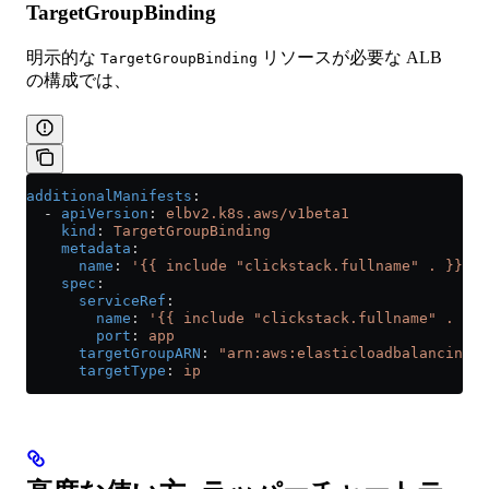
TargetGroupBinding
明示的な
リソースが必要な ALB
TargetGroupBinding
の構成では、
additionalManifests
:
  - 
apiVersion
: 
elbv2.k8s.aws/v1beta1
    kind
: 
TargetGroupBinding
    metadata
:
      name
: 
'{{ include "clickstack.fullname" . }}-tg
    spec
:
      serviceRef
:
        name
: 
'{{ include "clickstack.fullname" . }}-
        port
: 
app
      targetGroupARN
: 
"arn:aws:elasticloadbalancing:u
      targetType
: 
ip