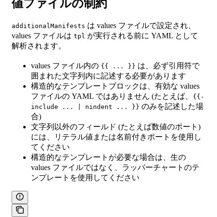
値ファイルの制約
は values ファイルで設定され、
additionalManifests
values ファイルは
が実行される前に YAML として
tpl
解析されます。
values ファイル内の
は、必ず引用符で
{{ ... }}
囲まれた文字列内に記述する必要があります
構造的なテンプレートブロックは、有効な values
ファイルの YAML ではありません (たとえば、
{{-
のみを記述した場
include ... | nindent ... }}
合)
文字列以外のフィールド (たとえば数値のポート)
には、リテラル値または名前付きポートを使用し
てください
構造的なテンプレートが必要な場合は、生の
values ファイルではなく、ラッパーチャートのテ
ンプレートを使用してください