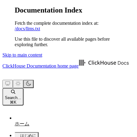
Documentation Index
Fetch the complete documentation index at:
/docs/llms.txt
Use this file to discover all available pages before
exploring further.
Skip to main content
ClickHouse Documentation
home page
Search...
⌘
K
ホーム
はじめに