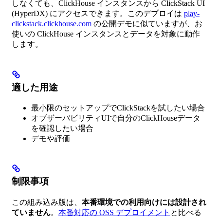
しなくても、ClickHouse インスタンスから ClickStack UI
(HyperDX) にアクセスできます。このデプロイは
play-
clickstack.clickhouse.com
の公開デモに似ていますが、お
使いの ClickHouse インスタンスとデータを対象に動作
します。
適した用途
最小限のセットアップでClickStackを試したい場合
オブザーバビリティUIで自分のClickHouseデータ
を確認したい場合
デモや評価
制限事項
この組み込み版は、
本番環境での利用向けには設計され
ていません
。
本番対応の OSS デプロイメント
と比べる