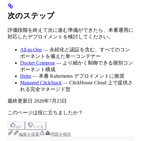
次のステップ
評価段階を終えて次に進む準備ができたら、本番運用に
対応したデプロイメントを検討してください。
All-in-One
— 永続化と認証を含む、すべてのコン
ポーネントを備えた単一コンテナー
Docker Compose
— より細かく制御できる個別コン
ポーネント構成
Helm
— 本番 Kubernetes デプロイメントに推奨
Managed ClickStack
— ClickHouse Cloud 上で提供さ
れる完全マネージド型
最終更新日
2026年7月23日
このページは役に立ちましたか？
はい
いいえ
編集を提案
問題を報告