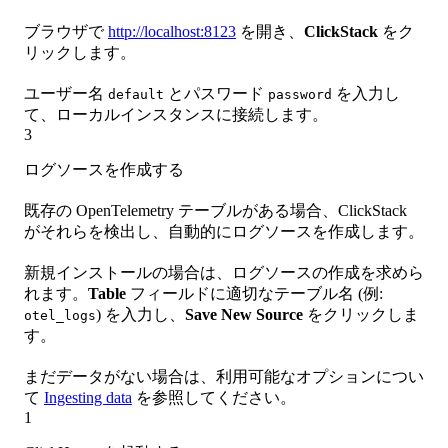
ブラウザで
http://localhost:8123
を開き、
ClickStack
をク
リックします。
ユーザー名
とパスワード
を入力し
default
password
て、ローカルインスタンスに接続します。
3
ログソースを作成する
既存の OpenTelemetry テーブルがある場合、ClickStack
がそれらを検出し、自動的にログソースを作成します。
新規インストールの場合は、ログソースの作成を求めら
れます。
Table
フィールドに適切なテーブル名 (例:
) を入力し、
Save New Source
をクリックしま
otel_logs
す。
まだデータがない場合は、利用可能なオプションについ
て
Ingesting data
を参照してください。
1