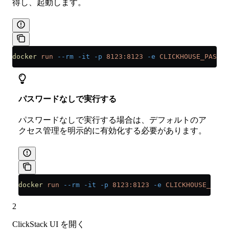
得し、起動します。
docker
 run
 --rm
 -it
 -p
 8123:8123
 -e
 CLICKHOUSE_PASSWO
パスワードなしで実行する
パスワードなしで実行する場合は、デフォルトのア
クセス管理を明示的に有効化する必要があります。
docker
 run
 --rm
 -it
 -p
 8123:8123
 -e
 CLICKHOUSE_DEFA
2
ClickStack UI を開く