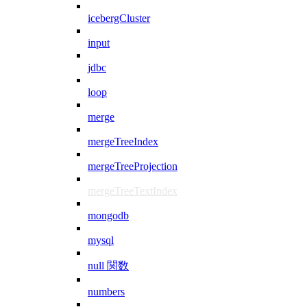
icebergCluster
input
jdbc
loop
merge
mergeTreeIndex
mergeTreeProjection
mergeTreeTextIndex
mongodb
mysql
null 関数
numbers