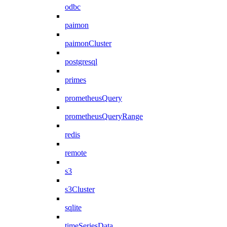
odbc
paimon
paimonCluster
postgresql
primes
prometheusQuery
prometheusQueryRange
redis
remote
s3
s3Cluster
sqlite
timeSeriesData