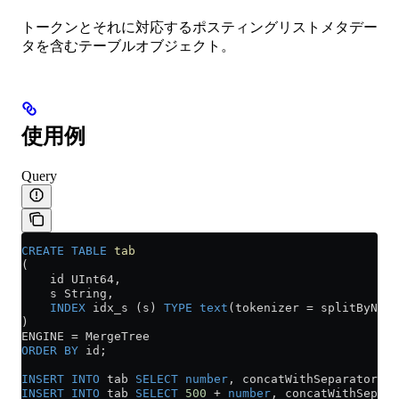
トークンとそれに対応するポスティングリストメタデー
タを含むテーブルオブジェクト。
使用例
Query
CREATE
 TABLE
 tab
(
    id UInt64,
    s String,
    INDEX
 idx_s (s) 
TYPE
 text
(tokenizer 
=
 splitByNonA
)
ENGINE 
=
 MergeTree
ORDER BY
 id;
INSERT INTO
 tab 
SELECT
 number
, concatWithSeparator(
' 
INSERT INTO
 tab 
SELECT
 500
 +
 number
, concatWithSepara