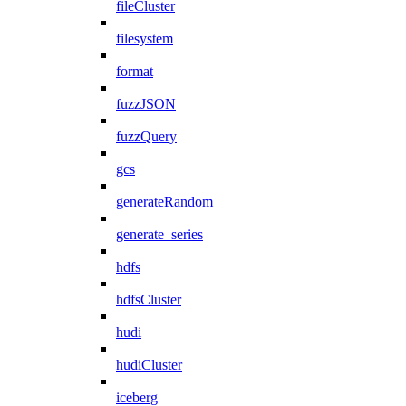
fileCluster
filesystem
format
fuzzJSON
fuzzQuery
gcs
generateRandom
generate_series
hdfs
hdfsCluster
hudi
hudiCluster
iceberg