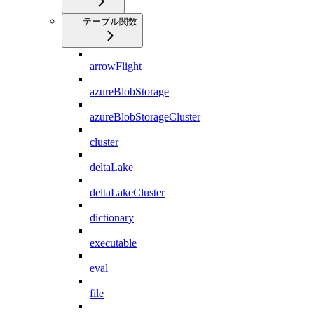
テーブル関数
arrowFlight
azureBlobStorage
azureBlobStorageCluster
cluster
deltaLake
deltaLakeCluster
dictionary
executable
eval
file