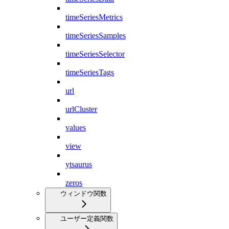
timeSeriesMetrics
timeSeriesSamples
timeSeriesSelector
timeSeriesTags
url
urlCluster
values
view
ytsaurus
zeros
ウィンドウ関数
ユーザー定義関数