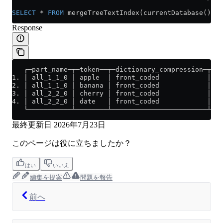
SELECT
 *
 FROM
 mergeTreeTextIndex(currentDatabase(), t
Response
   ┌─part_name─┬─token──┬─dictionary_compression─┬─ca
1. │ all_1_1_0 │ apple  │ front_coded            │   
2. │ all_1_1_0 │ banana │ front_coded            │   
3. │ all_2_2_0 │ cherry │ front_coded            │   
4. │ all_2_2_0 │ date   │ front_coded            │   
   └───────────┴────────┴────────────────────────┴───
最終更新日
2026年7月23日
このページは役に立ちましたか？
はい
いいえ
編集を提案
問題を報告
前へ