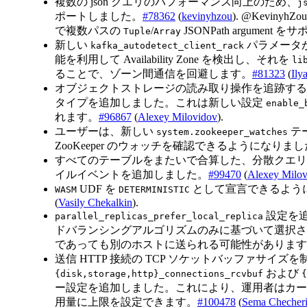
複数の json クエリのパフォーマンス向上のため、
j
ポートしました。
#78362
(
kevinyhzou
). @Kevinyh
で複数パスの
/
JSONPath argument
Tuple
Array
新しい
パラメータ
kafka_autodetect_client_rack
能を利用して Availability Zone を検出し、それを
li
ることで、ゾーン間通信を回避します。
#81323
(
Ily
オブジェクトストレージの読み取り操作を追跡する
タイプを追加しました。これは新しい設定
enable_
れます。
#96867
(
Alexey Milovidov
).
ユーザーは、新しい
テ
system.zookeeper_watches
ZooKeeper のウォッチを確認できるようになりま
すべてのテーブルをまたいで合算した、分散クエ
イルイベントを追加しました。
#99470
(
Alexey Milov
UDF を
として宣言できるよう
WASM
DETERMINISTIC
(
Vasily Chekalkin
).
設定を
parallel_replicas_prefer_local_replica
ドバランシングアルゴリズムのみに基づいて選択さ
であっても別のホストに送られる可能性があります
送信 HTTP 接続の TCP ソケットバッファサイズ
および
{disk,storage,http}_connections_rcvbuf
{
ー設定を追加しました。これにより、運用者はカー
用量に上限を設定できます。
#100478
(
Sema Checher