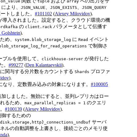
関数で
および
への出力をサ
son_value
tuple
array
Zou により、
、
、
JSON_VALUE
JSON_EXISTS
JSON_QUERY
 をサポートしました。
#101102
(
Alexey Milovidov
).
が導入されました。設定すると、クラウド環境の機
の
パラメータとして伝播す
brdkafka
client.rack
a Golshtein
).
ため、
に
イベント
system.blob_storage_log
Read
で制御さ
blob_storage_log_for_read_operations
ーブルを使用して、
が発行した
clickhouse-server
した。
#99277
(
Den Kalantaevskii
).
リに関与する分片数をカウントする
プロファ
Shards
idov
).
になり、定数畳み込みの対象になります。
#100005
追加しました。無効にすると、並列レプリカはロー
れるため、
のクエリ
max_parallel_replicas = 1
。
#100139
(
Alexey Milovidov
).
を制御するための
サーバ
disk,storage,http}_connections_sndbuf
ネルの自動調整を上書きし、接続ごとのメモリ使
inda
).