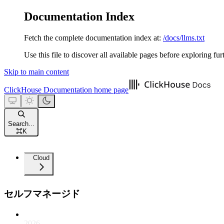
Documentation Index
Fetch the complete documentation index at:
/docs/llms.txt
Use this file to discover all available pages before exploring fur
Skip to main content
ClickHouse Documentation
home page
Search...
⌘
K
Cloud
セルフマネージド
2026