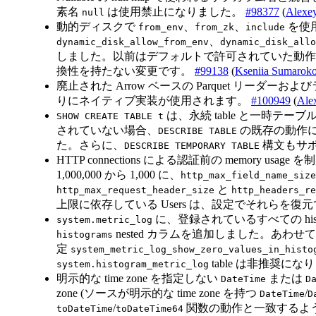
素名
は使用禁止になりました。
#98377
(
Alexe
null
動的ディスクで
、
、
を使
from_env
from_zk
include
、
dynamic_disk_allow_from_env
dynamic_disk_allo
しました。以前はデフォルトで許可されていた動作
換性を持たない変更です。
#99138
(
Kseniia Sumarok
廃止された Arrow ベースの Parquet リー
りにネイティブ実装が使用されます。
#100949
(
Ale
は、永続 table と一時テー
SHOW CREATE TABLE t
されていない場合、
の既存の動作
DESCRIBE TABLE
た。さらに、
構文もサ
DESCRIBE TEMPORARY TABLE
HTTP connections による認証前の memory u
1,000,000 から 1,000 に、
http_max_field_name_size
と
http_max_request_header_size
http_headers_re
上限に依存している Users は、設定でそれらを復
に、登録されているすべての hist
system.metric_log
nested カラムを追加しました。あ
histograms
定
system_metric_log_show_zero_values_in_histo
table は非推奨にな
system.histogram_metric_log
明示的な time zone を指定しない
または
DateTime
D
zone (ソースが明示的な time zone を持つ
/
DateTime
D
/
関数の動作と一致するよ
toDateTime
toDateTime64