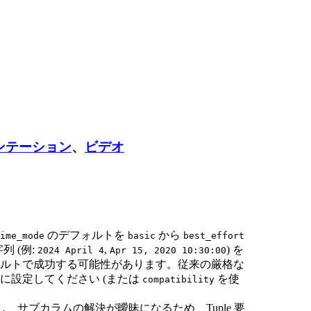
リソース
ンテーション
、
ビデオ
のデフォルトを
から
ime_mode
basic
best_effort
列 (例:
,
) を
2024 April 4
Apr 15, 2020 10:30:00
ルトで成功する可能性があります。従来の厳格な
に設定してください (または
を使
compatibility
名と競合し、サブカラムの解決が曖昧になるため、Tuple 要