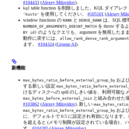
#104433
(
Alexey Milovidov
).
table function を削除しました。KQL ダイアレ
kql
を使用してください。
#105101
(
Alexey Mil
'kusto'
window functions の
と
は、SQL 標
RANK
DENSE_RANK
を throw 
NUMBER_OF_ARGUMENTS_DOESNT_MATCH
のようなクエリも、argument を無視し
BY id)
動作に戻すには、
allow_rank_dense_rank_argument
ます。
#104324
(
Groene AI
).
新機能
およ
max_bytes_ratio_before_external_group_by
する新しい設定
max_bytes_ratio_before_external
けるディスクへの spill のしきい値を、利用可
と組み合わせた
max_bytes_before_external_join
#103862
(
Alexey Milovidov
). 新しい
max_bytes_ratio
およ
max_bytes_ratio_before_external_group_by
に、デフォルトで 0.5 に設定され有効になりま
を超えると (メモリ制限が設定されている場合) 、ハッシュ結合
す。
#104285
(
Alexey Milovidov
).