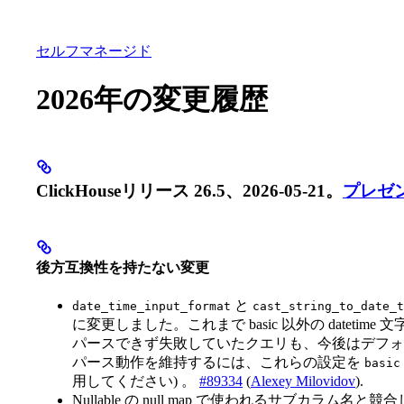
データベース
ソリューション
インテグレーション
セルフマネージド
2026年の変更履歴
ClickHouseリリース 26.5、2026-05-21。
プレゼ
後方互換性を持たない変更
と
date_time_input_format
cast_string_to_date_t
に変更しました。これまで basic 以外の datetime 文字
パースできず失敗していたクエリも、今後はデフォ
パース動作を維持するには、これらの設定を
basic
用してください) 。
#89334
(
Alexey Milovidov
).
Nullable の null map で使われるサブカラム