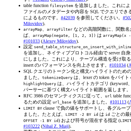
table function
を追加しました。これによ
filesystem
ファイルのメタデータや内容を SQL でクエリで
によるものです。
#42039
を参照してください。
#50
Milovidov
).
、
などの高階関数に、関数名
arrayMap
arrayFilter
ば、
は
arrayMap(negate, [1, 2, 3])
arrayMap(x -
#101033
(
Alexey Milovidov
).
設定
send_table_structure_on_insert_with_inlin
を追加し、ネイティブプロトコル経由で server 自
にしました。これにより、テーブル構造を受け取る
insert のパフォーマンスを向上させます。
#101034
(
A
SQL クエリのトークン化と構文ハイライトのため
ました。
は、lexer の token をバイト
tokenizeQuery
は、ハイライトカテゴリ (keyword、ident
highlightQuery
パーサーに基づく構文ハイライト範囲を返します。
RFC 3986 のセマンティクスに従って、
table fu
url
るための設定
を追加しました。
#101113
(
url_base
clause で負の値をサポートし、各グル
LIMIT BY
ました。たとえば、
は
ごとの最後
LIMIT -2 BY id
id
) および符号が混在する指定 (
OFFSET -1 BY id
LIMI
#103222
(
Nihal Z. Miaji
).