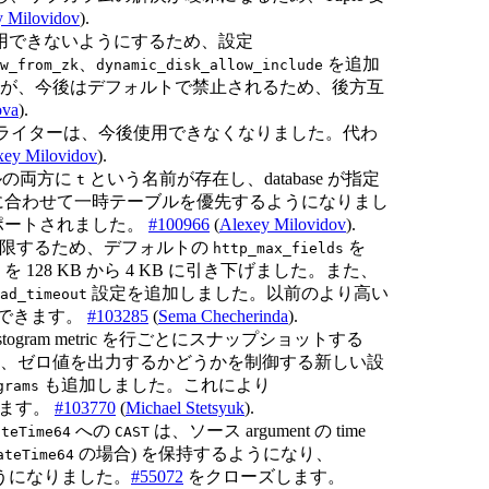
y Milovidov
).
用できないようにするため、設定
、
を追加
w_from_zk
dynamic_disk_allow_include
が、今後はデフォルトで禁止されるため、後方互
ova
).
ダーおよびライターは、今後使用できなくなりました。代わ
xey Milovidov
).
ブルの両方に
という名前が存在し、database が指定
t
に合わせて一時テーブルを優先するようになりまし
ポートされました。
#100966
(
Alexey Milovidov
).
sage を制限するため、デフォルトの
を
http_max_fields
を 128 KB から 4 KB に引き下げました。また、
設定を追加しました。以前のより高い
ad_timeout
元できます。
#103285
(
Sema Checherinda
).
ogram metric を行ごとにスナップショットする
わせて、ゼロ値を出力するかどうかを制御する新しい設
も追加しました。これにより
grams
ります。
#103770
(
Miсhael Stetsyuk
).
への
は、ソース argument の time
ateTime64
CAST
の場合) を保持するようになり、
ateTime64
うになりました。
#55072
をクローズします。