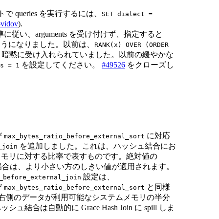
クトで queries を実行するには、
SET dialect =
ovidov
).
準に従い、arguments を受け付けず、指定すると
するようになりました。以前は、
RANK(x) OVER (ORDER
たまま暗黙に受け入れられていました。以前の緩やかな
を設定してください。
#49526
をクローズし
s = 1
び
に対応
max_bytes_ratio_before_external_sort
を追加しました。これは、ハッシュ結合にお
_join
能なメモリに対する比率で表すものです。絶対値の
場合は、より小さい方のしきい値が適用されます。
設定は、
_before_external_join
び
と同様
max_bytes_ratio_before_external_sort
す。右側のデータが利用可能なシステムメモリの半分
は自動的に Grace Hash Join に spill しま