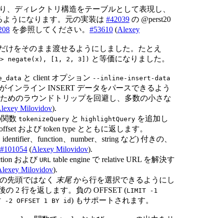
り、ディレクトリ構造をテーブルとして表現し、
きるようになります。元の実装は
#42039
の @perst20
208
を参照してください。
#53610
(
Alexey
だけをそのまま渡せるようにしました。たとえ
と等価になりました。
> negate(x), [1, 2, 3])
と client オプション
e_data
--inline-insert-data
身がインライン INSERT データをパースできるよう
ためのラウンドトリップを回避し、多数の小さな
lexey Milovidov
).
の関数
と
を追加し
tokenizeQuery
highlightQuery
 offset および token type とともに返します。
ifier、function、number、string など) 付きの、
#101054
(
Alexey Milovidov
).
nction および
table engine で relative URL を解決す
URL
Alexey Milovidov
).
ープの先頭ではなく
末尾
から行を選択できるようにし
の 2 行を返します。負の OFFSET (
LIMIT -1
) もサポートされます。
T -2 OFFSET 1 BY id