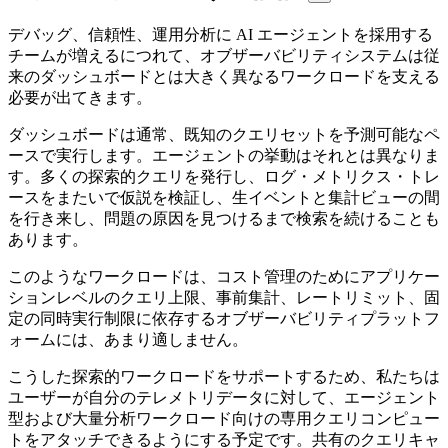
デバッグ、信頼性、運用分析に AI エージェントを採用する
チームが増えるにつれて、オブザーバビリティシステムは従
来のダッシュボードとは大きく異なるワークロードを支える
必要が出てきます。
ダッシュボードは通常、既知のクエリセットを予測可能なペ
ースで実行します。エージェントの挙動はそれとは異なりま
す。多くの探索的クエリを発行し、ログ・メトリクス・トレ
ースをまたいで仮説を検証し、生イベントと集計ビューの間
を行き来し、問題の原因を見つけるまで検索を続けることも
あります。
このようなワークロードは、コスト管理のためにアプリケー
ションレベルのクエリ上限、事前集計、レートリミット、固
定の同時実行制限に依存するオブザーバビリティプラットフ
ォームには、あまり適しません。
こうした探索的ワークロードをサポートするため、私たちは
ユーザーが自分のテレメトリデータに対して、エージェント
型および大量分析ワークロード向けの専用クエリコンピュー
トをアタッチできるようにする予定です。共有のクエリキャ