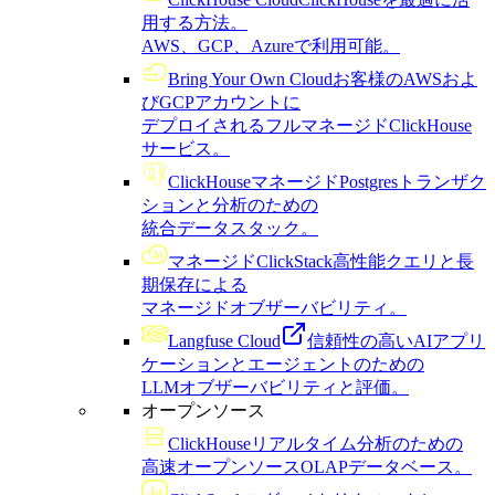
用する方法。
AWS、GCP、Azureで利用可能。
Bring Your Own Cloud
お客様のAWSおよ
びGCPアカウントに
デプロイされるフルマネージドClickHouse
サービス。
ClickHouseマネージドPostgres
トランザク
ションと分析のための
統合データスタック。
マネージドClickStack
高性能クエリと長
期保存による
マネージドオブザーバビリティ。
Langfuse Cloud
信頼性の高いAIアプリ
ケーションとエージェントのための
LLMオブザーバビリティと評価。
オープンソース
ClickHouse
リアルタイム分析のための
高速オープンソースOLAPデータベース。