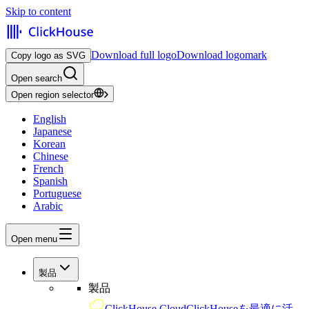
Skip to content
Download full logo
Download logomark
Copy logo as SVG
Open search
Open region selector
English
Japanese
Korean
Chinese
French
Spanish
Portuguese
Arabic
Open menu
製品
製品
ClickHouse Cloud
ClickHouseを最適に活