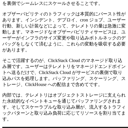
を裏側でシームレスにスケールさせることです。
オブザーバビリティのトラフィックは本質的にバースト性が
あります。インシデント、デプロイ、cron ジョブ、ユーザー
行動、新しい計装などによって、テレメトリの量は急激に変
動します。マネージドなオブザーバビリティサービスは、ユ
ーザーがインフラのサイズ変更や取り込みボトルネックのデ
バッグをしなくて済むように、これらの変動を吸収する必要
があります。
そこで活躍するのが、ClickStack Cloud のマネージド取り込
み層です。ユーザーはテレメトリをマネージドエンドポイン
トへ送るだけで、ClickStack Cloud がサービスの裏側で取り
込みパスを処理します。バッファリング、スケーリング、ス
トレージ、ClickHouse への配信まで含めてです。
内部では、テレメトリはオブジェクトストレージに支えられ
た永続的なイベントキューを通じてバッファリングされま
す。そしてスケーラブルな取り込み層が、流入するトラフィ
ックパターンと取り込み負荷に応じてリソースを割り当てま
す。