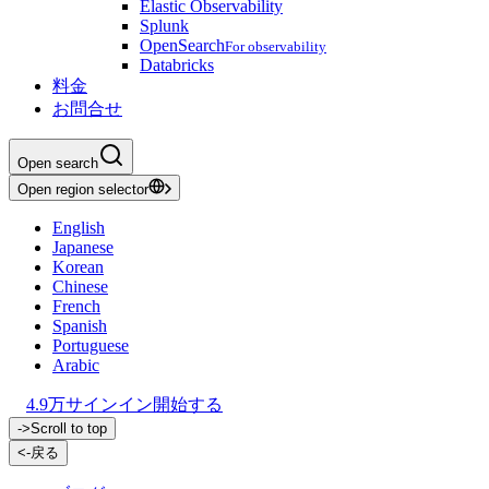
Elastic Observability
Splunk
OpenSearch
For observability
Databricks
料金
お問合せ
Open search
Open region selector
English
Japanese
Korean
Chinese
French
Spanish
Portuguese
Arabic
4.9万
サインイン
開始する
->
Scroll to top
<-
戻る