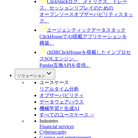
ClickStack
ログ、メトリクス、トレー
ス、セッションリプレイのための
オープンソースオブザーバビリティスタッ
ク。
エージェンティックデータスタック
ClickHouseでAI搭載アプリケーションを
構築。
chDB
ClickHouseを搭載したインプロセ
スSQLエンジン。
Pandas互換APIを提供。
ソリューション
ユースケース
リアルタイム分析
オブザーバビリティ
データウェアハウス
機械学習と生成AI
すべてのユースケース ->
Industries
Financial services
Cybersecurity
Gaming and entertainment