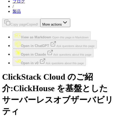
ブログ
/
製品
Copy page
Copied!
More actions
View as Markdown
Open this page in Markdown
Open in ChatGPT
Ask questions about this page
Open in Claude
Ask questions about this page
Open in v0
Ask questions about this page
ClickStack Cloud のご紹
介:ClickHouse を基盤とした
サーバーレスオブザーバビリ
ティ