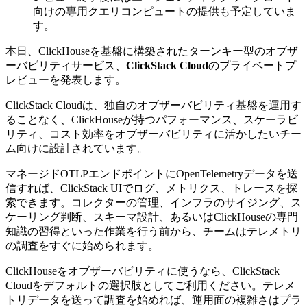
向けの専用クエリコンピュートの提供も予定していま
す。
本日、ClickHouseを基盤に構築されたターンキー型のオブザ
ーバビリティサービス、
ClickStack Cloud
のプライベートプ
レビューを発表します。
ClickStack Cloudは、独自のオブザーバビリティ基盤を運用す
ることなく、ClickHouseが持つパフォーマンス、スケーラビ
リティ、コスト効率をオブザーバビリティに活かしたいチー
ム向けに設計されています。
マネージドOTLPエンドポイントにOpenTelemetryデータを送
信すれば、ClickStack UIでログ、メトリクス、トレースを探
索できます。コレクターの管理、インフラのサイジング、ス
ケーリング判断、スキーマ設計、あるいはClickHouseの専門
知識の習得といった作業を行う前から、チームはテレメトリ
の調査をすぐに始められます。
ClickHouseをオブザーバビリティに使うなら、ClickStack
Cloudをデフォルトの選択肢としてご利用ください。テレメ
トリデータを送って調査を始めれば、運用面の複雑さはプラ