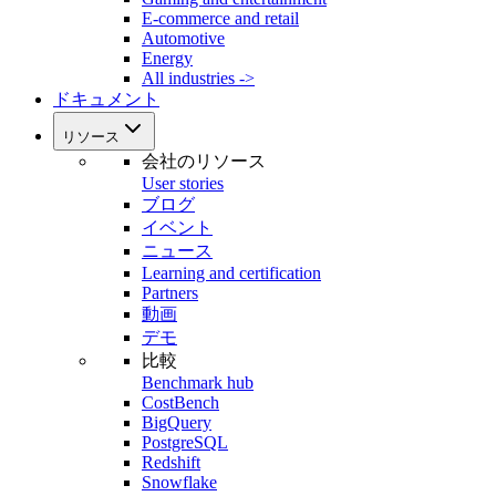
E-commerce and retail
Automotive
Energy
All industries ->
ドキュメント
リソース
会社のリソース
User stories
ブログ
イベント
ニュース
Learning and certification
Partners
動画
デモ
比較
Benchmark hub
CostBench
BigQuery
PostgreSQL
Redshift
Snowflake