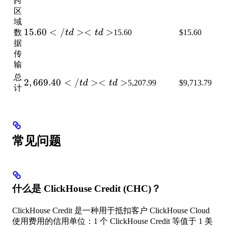
跨
区
域
15.60</td>
15.60
<
/
><
>
数
t
d
t
d
15.60
$15.60
<td>
据
传
输
总
2,669.40</td>
2
,
669.40
<
/
><
>
t
d
t
d
5,207.99
$9,713.79
计
<td>
常见问题
什么是 ClickHouse Credit (CHC)？
ClickHouse Credit 是一种用于抵扣客户 ClickHouse Cloud
使用费用的信用单位：1 个 ClickHouse Credit 等值于 1 美