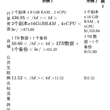
示例 1
示例 2
例
3
3 个副本
2 个副本 x 8 GiB RAM，2 vCPU
计
x 16 GiB
436.95</td>
436.95
<
/
><
>
t
d
t
d
算
RAM，4
<td>2 个副
2
个副本
16
，
4
<
资
x
G
i
BR
A
M
v
CP
U
vCPU
本 x 16 GiB
源
/
>
b
r
873.89
$1,310.84
RAM，4
3 TB 数
1 TB 数据 + 1 个备份
vCPU<br
存
据 + 1 个
50.60</td>
50.60
<
/
><
>
2
数据
+
t
d
t
d
TB
/>
储
备份
<td>2 TB
1
个备份
<
/
>
b
r
101.20
$151.80
数据 + 1 个
公
备份<br />
共
互
联
11.52</td>
11.52
<
/
><
>
网
t
d
t
d
11.52
$11.52
<td>
出
站
流
量
跨
区