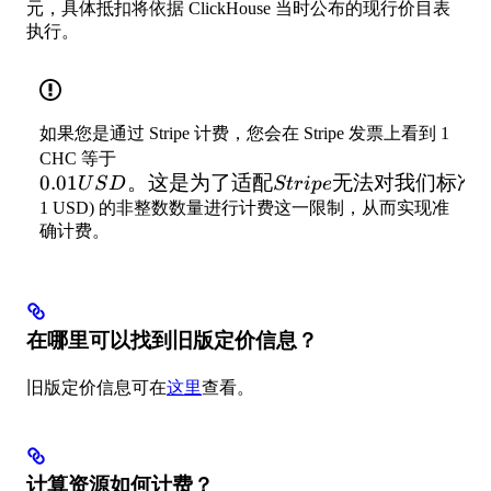
元，具体抵扣将依据 ClickHouse 当时公布的现行价目表
执行。
如果您是通过 Stripe 计费，您会在 Stripe 发票上看到 1
0.01
CHC 等于
0.01
USD。
。这是为了适配
无法对我们标准
U
S
D
St
r
i
p
e
这是为
1 USD) 的非整数数量进行计费这一限制，从而实现准
确计费。
了适配
Stripe
无法对
我们标
准
在哪里可以找到旧版定价信息？
SKU
(1
旧版定价信息可在
这里
查看。
CHC
=
计算资源如何计费？