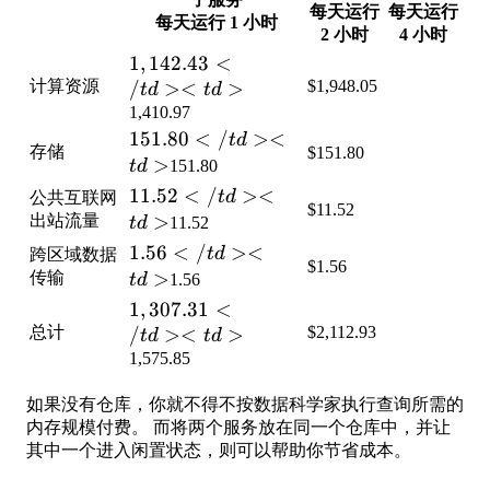
每天运行
每天运行
每天运行 1 小时
2 小时
4 小时
1,142.43</td>
1
,
142.43
<
计算资源
<td>
/
><
>
$1,948.05
t
d
t
d
1,410.97
151.80</td>
151.80
<
/
><
t
d
存储
$151.80
<td>
>
t
d
151.80
11.52</td>
11.52
<
/
><
t
d
公共互联网
$11.52
<td>
>
出站流量
t
d
11.52
1.56</td>
1.56
<
/
><
t
d
跨区域数据
$1.56
<td>
>
传输
t
d
1.56
1,307.31</td>
1
,
307.31
<
总计
<td>
/
><
>
$2,112.93
t
d
t
d
1,575.85
如果没有仓库，你就不得不按数据科学家执行查询所需的
内存规模付费。 而将两个服务放在同一个仓库中，并让
其中一个进入闲置状态，则可以帮助你节省成本。