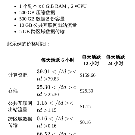
1 个副本 x 8 GiB RAM，2 vCPU
500 GB 压缩数据
500 GB 数据备份容量
10 GB 公共互联网出站流量
5 GB 跨区域数据传输
此示例的价格明细：
每天活跃
每天活跃
每天活跃 6 小时
12 小时
24 小时
39.91</td>
39.91
<
/
><
t
d
计算资源
$159.66
<td>
>
t
d
79.83
25.30</td>
25.30
<
/
><
t
d
存储
$25.30
<td>
>
t
d
25.30
1.15</td>
1.15
<
/
><
t
d
公共互联网
$1.15
<td>
>
出站流量
t
d
1.15
0.16</td>
0.16
<
/
><
t
d
跨区域数据
$0.16
<td>
>
传输
t
d
0.16
66.52</td>
66.52
<
/
><
t
d