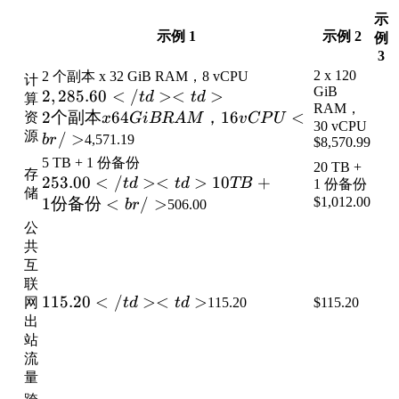
示
示例 1
示例 2
例
3
2 x 120
2 个副本 x 32 GiB RAM，8 vCPU
计
GiB
2,285.60</td>
2
,
285.60
<
/
><
>
t
d
t
d
算
RAM，
<td>2 个副本
2
个副本
64
，
16
<
资
x
G
i
BR
A
M
v
CP
U
30 vCPU
x 64 GiB
源
/
>
b
r
4,571.19
$8,570.99
RAM，16
5 TB + 1 份备份
20 TB +
存
vCPU<br />
253.00</td>
253.00
<
/
><
>
10
+
t
d
t
d
TB
1 份备份
储
<td>10 TB
1
份备份
<
/
>
$1,012.00
b
r
506.00
+ 1 份备份
公
<br />
共
互
联
115.20</td>
115.20
<
/
><
>
网
t
d
t
d
115.20
$115.20
<td>
出
站
流
量