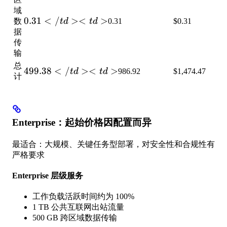
域
0.31</td>
0.31
<
/
><
>
数
t
d
t
d
0.31
$0.31
<td>
据
传
输
总
499.38</td>
499.38
<
/
><
>
t
d
t
d
986.92
$1,474.47
计
<td>
Enterprise：起始价格因配置而异
最适合：大规模、关键任务型部署，对安全性和合规性有
严格要求
Enterprise 层级服务
工作负载活跃时间约为 100%
1 TB 公共互联网出站流量
500 GB 跨区域数据传输