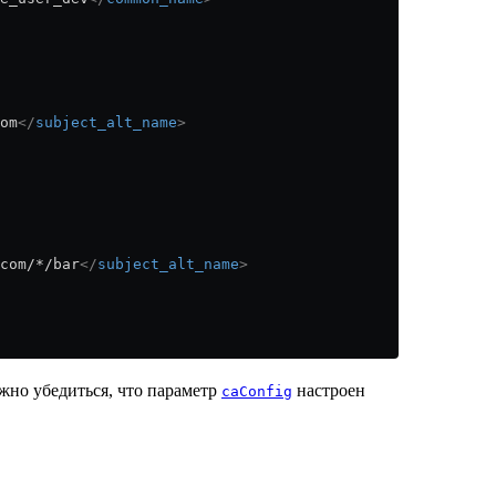
om
</
subject_alt_name
>
com/*/bar
</
subject_alt_name
>
ажно убедиться, что параметр
настроен
caConfig