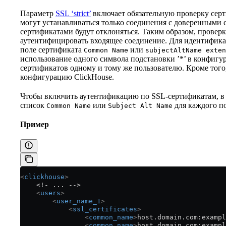
Параметр
SSL ‘strict’
включает обязательную проверку серт
могут устанавливаться только соединения с доверенными
сертификатами будут отклоняться. Таким образом, провер
аутентифицировать входящее соединение. Для идентифика
поле сертификата
или
Common Name
subjectAltName exten
использование одного символа подстановки ’*’ в конфигур
сертификатов одному и тому же пользователю. Кроме того
конфигурацию ClickHouse.
Чтобы включить аутентификацию по SSL-сертификатам, в
список
или
для каждого по
Common Name
Subject Alt Name
Пример
<
clickhouse
>
    <!- ... -->
    <
users
>
        <
user_name_1
>
            <
ssl_certificates
>
                <
common_name
>
host.domain.com:exampl
                <
common_name
>
host.domain.com:exampl