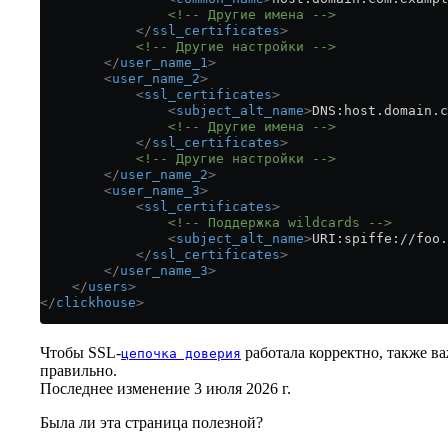
                <!-- Другие имена -->
            </
ssl_certificates
>
            <!-- Другие настройки -->
        </
user_name_1
>
        <
user_name_2
>
            <
ssl_certificates
>
                <
subject_alt_name
>
DNS:host.domain.c
                <!-- Другие имена -->
            </
ssl_certificates
>
            <!-- Другие настройки -->
        </
user_name_2
>
        <
user_name_3
>
            <
ssl_certificates
>
                <!-- Поддержка wildcards -->
                <
subject_alt_name
>
URI:spiffe://foo.
            </
ssl_certificates
>
        </
user_name_3
>
    </
users
>
</
clickhouse
>
Чтобы SSL-
работала корректно, также в
цепочка доверия
правильно.
Последнее изменение
3 июля 2026 г.
Была ли эта страница полезной?