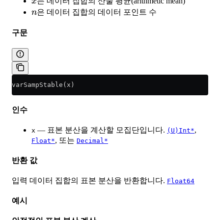
\bar{x}
ˉ
x
는 데이터 집합의 산술 평균(arithmetic mean)
n
n
은 데이터 집합의 데이터 포인트 수
구문
varSampStable(x)
인수
— 표본 분산을 계산할 모집단입니다.
,
x
(U)Int*
, 또는
Float*
Decimal*
반환 값
입력 데이터 집합의 표본 분산을 반환합니다.
Float64
예시