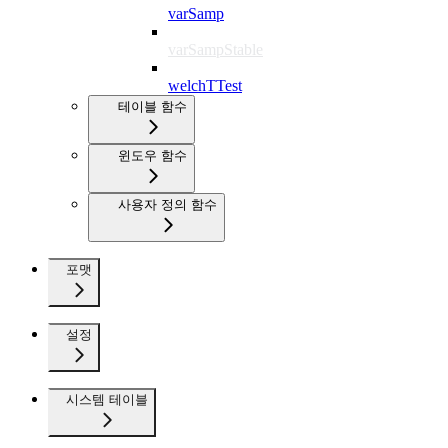
varSamp
varSampStable
welchTTest
테이블 함수
윈도우 함수
사용자 정의 함수
포맷
설정
시스템 테이블