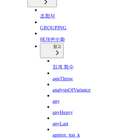
조합자
GROUPING
매개변수화
참고
집계 함수
aggThrow
analysisOfVariance
any
anyHeavy
anyLast
approx_top_k