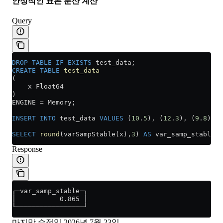
안정적인 표본 분산 계산
Query
DROP
 TABLE
 IF
 EXISTS
 test_data;
CREATE
 TABLE
 test_data
(
    x Float64
)
ENGINE 
=
 Memory;
INSERT INTO
 test_data 
VALUES
 (
10
.
5
), (
12
.
3
), (
9
.
8
), (
SELECT
 round
(varSampStable(x),
3
) 
AS
 var_samp_stable 
F
Response
┌─var_samp_stable─┐
│           0.865 │
└─────────────────┘
마지막 수정일
2026년 7월 23일