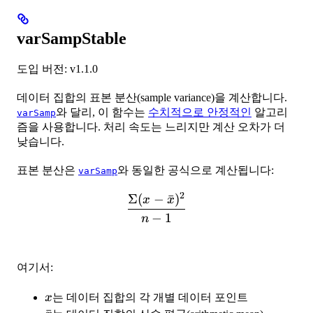
varSampStable
도입 버전: v1.1.0
데이터 집합의 표본 분산(sample variance)을 계산합니다.
와 달리, 이 함수는
수치적으로 안정적인
알고리
varSamp
즘을 사용합니다. 처리 속도는 느리지만 계산 오차가 더
낮습니다.
표본 분산은
와 동일한 공식으로 계산됩니다:
varSamp
2
Σ
(
−
ˉ
)
\frac{\Sigma{(x - \bar{x
x
x
−
1
n
여기서:
x
x
는 데이터 집합의 각 개별 데이터 포인트