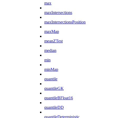
max
maxIntersections
maxIntersectionsPosition
maxMap
meanZTest
median
min
minMap
quantile
quantileGK
quantileBFloat16
quantileDD
quantileDeterministic