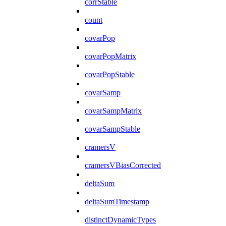
corrStable
count
covarPop
covarPopMatrix
covarPopStable
covarSamp
covarSampMatrix
covarSampStable
cramersV
cramersVBiasCorrected
deltaSum
deltaSumTimestamp
distinctDynamicTypes