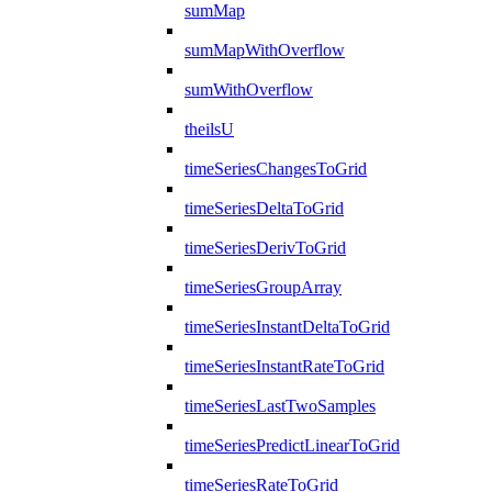
sumMap
sumMapWithOverflow
sumWithOverflow
theilsU
timeSeriesChangesToGrid
timeSeriesDeltaToGrid
timeSeriesDerivToGrid
timeSeriesGroupArray
timeSeriesInstantDeltaToGrid
timeSeriesInstantRateToGrid
timeSeriesLastTwoSamples
timeSeriesPredictLinearToGrid
timeSeriesRateToGrid