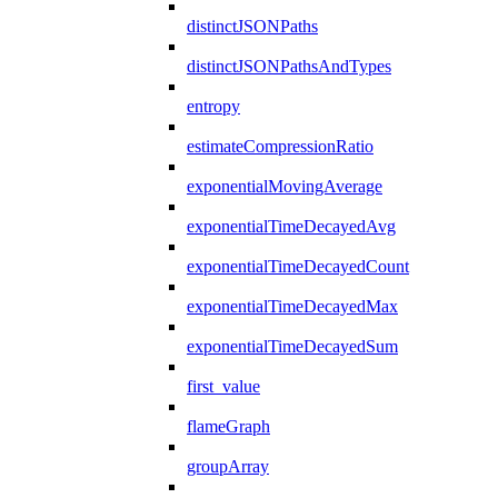
distinctJSONPaths
distinctJSONPathsAndTypes
entropy
estimateCompressionRatio
exponentialMovingAverage
exponentialTimeDecayedAvg
exponentialTimeDecayedCount
exponentialTimeDecayedMax
exponentialTimeDecayedSum
first_value
flameGraph
groupArray