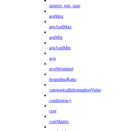
approx_top_sum
argMax
argAndMax
argMin
argAndMin
avg
avgWeighted
boundingRatio
categoricalInformationValue
contingency
corr
corrMatrix