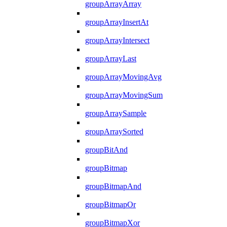
groupArrayArray
groupArrayInsertAt
groupArrayIntersect
groupArrayLast
groupArrayMovingAvg
groupArrayMovingSum
groupArraySample
groupArraySorted
groupBitAnd
groupBitmap
groupBitmapAnd
groupBitmapOr
groupBitmapXor