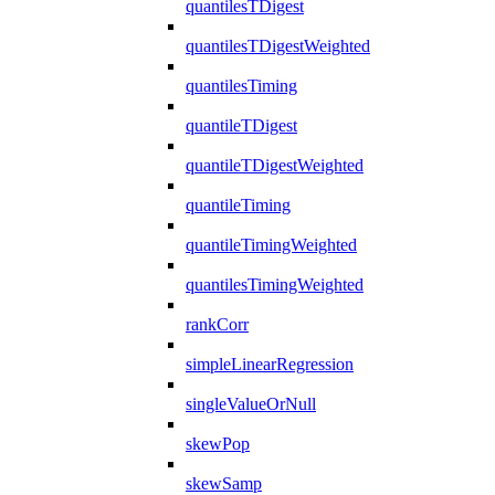
quantilesTDigest
quantilesTDigestWeighted
quantilesTiming
quantileTDigest
quantileTDigestWeighted
quantileTiming
quantileTimingWeighted
quantilesTimingWeighted
rankCorr
simpleLinearRegression
singleValueOrNull
skewPop
skewSamp