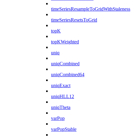
timeSeriesResampleToGridWithStaleness
timeSeriesResetsToGrid
topK
topKWeighted
uniq
uniqCombined
uniqCombined64
uniqExact
uniqHLL12
uniqTheta
varPop
varPopStable