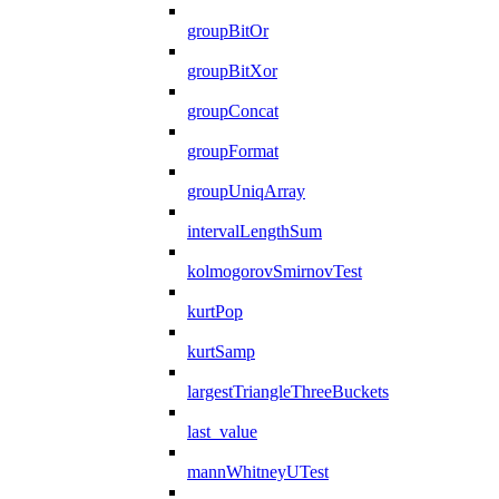
groupBitOr
groupBitXor
groupConcat
groupFormat
groupUniqArray
intervalLengthSum
kolmogorovSmirnovTest
kurtPop
kurtSamp
largestTriangleThreeBuckets
last_value
mannWhitneyUTest