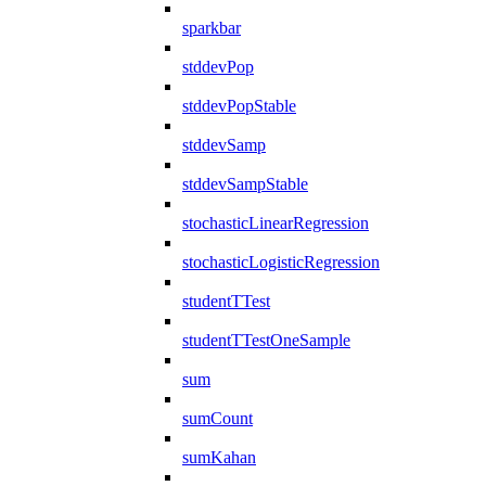
sparkbar
stddevPop
stddevPopStable
stddevSamp
stddevSampStable
stochasticLinearRegression
stochasticLogisticRegression
studentTTest
studentTTestOneSample
sum
sumCount
sumKahan