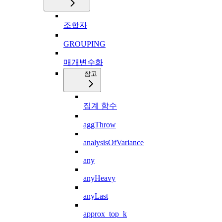
조합자
GROUPING
매개변수화
참고
집계 함수
aggThrow
analysisOfVariance
any
anyHeavy
anyLast
approx_top_k