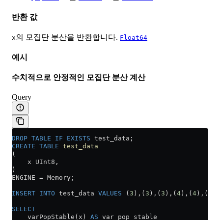
반환 값
의 모집단 분산을 반환합니다.
x
Float64
예시
수치적으로 안정적인 모집단 분산 계산
Query
DROP
 TABLE
 IF
 EXISTS
 test_data;
CREATE
 TABLE
 test_data
(
    x UInt8,
)
ENGINE 
=
 Memory;
INSERT INTO
 test_data 
VALUES
 (
3
),(
3
),(
3
),(
4
),(
4
),(
5
),
SELECT
    varPopStable(x) 
AS
 var_pop_stable