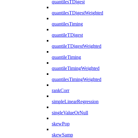
quantilesTDigest
quantilesTDigestWeighted
quantilesTiming
quantileTDigest
quantileTDigestWeighted
quantileTiming
quantileTimingWeighted
quantilesTimingWeighted
rankCorr
simpleLinearRegression
singleValueOrNull
skewPop
skewSamp