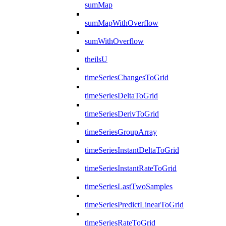
sumMap
sumMapWithOverflow
sumWithOverflow
theilsU
timeSeriesChangesToGrid
timeSeriesDeltaToGrid
timeSeriesDerivToGrid
timeSeriesGroupArray
timeSeriesInstantDeltaToGrid
timeSeriesInstantRateToGrid
timeSeriesLastTwoSamples
timeSeriesPredictLinearToGrid
timeSeriesRateToGrid