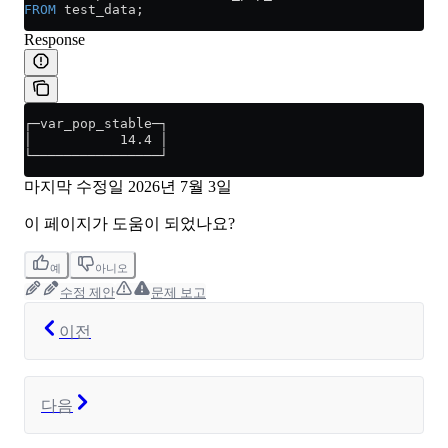
FROM
 test_data;
Response
┌─var_pop_stable─┐
│           14.4 │
└────────────────┘
마지막 수정일
2026년 7월 3일
이 페이지가 도움이 되었나요?
예
아니오
수정 제안
문제 보고
이전
다음