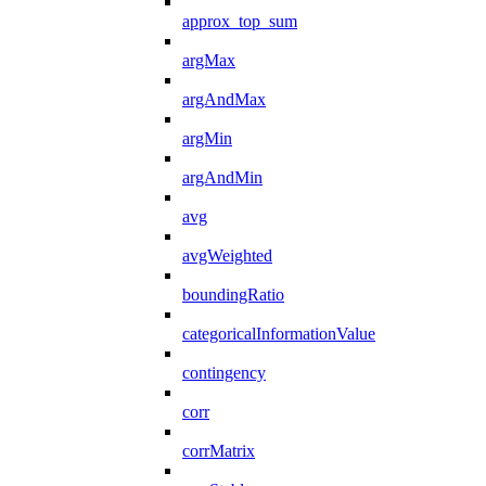
approx_top_sum
argMax
argAndMax
argMin
argAndMin
avg
avgWeighted
boundingRatio
categoricalInformationValue
contingency
corr
corrMatrix