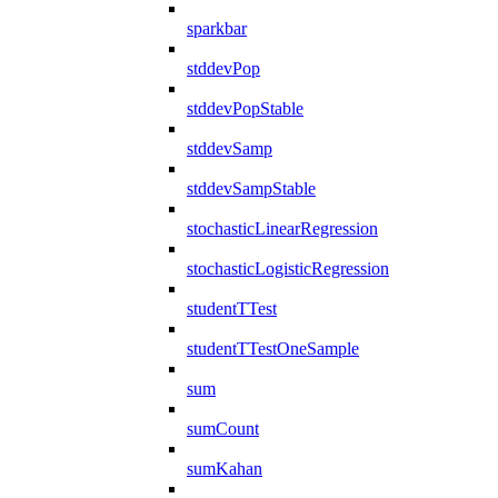
sparkbar
stddevPop
stddevPopStable
stddevSamp
stddevSampStable
stochasticLinearRegression
stochasticLogisticRegression
studentTTest
studentTTestOneSample
sum
sumCount
sumKahan