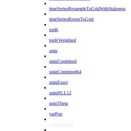
timeSeriesResampleToGridWithStaleness
timeSeriesResetsToGrid
topK
topKWeighted
uniq
uniqCombined
uniqCombined64
uniqExact
uniqHLL12
uniqTheta
varPop
varPopStable