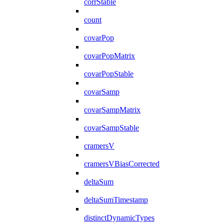
corrStable
count
covarPop
covarPopMatrix
covarPopStable
covarSamp
covarSampMatrix
covarSampStable
cramersV
cramersVBiasCorrected
deltaSum
deltaSumTimestamp
distinctDynamicTypes