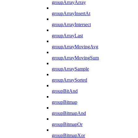
groupArrayArray
groupArrayInsertAt
groupArrayIntersect
groupArrayLast
groupArrayMovingAvg
groupArrayMovingSum
groupArraySample
groupArraySorted
groupBitAnd
groupBitmap
groupBitmapAnd
groupBitmapOr
groupBitmapXor