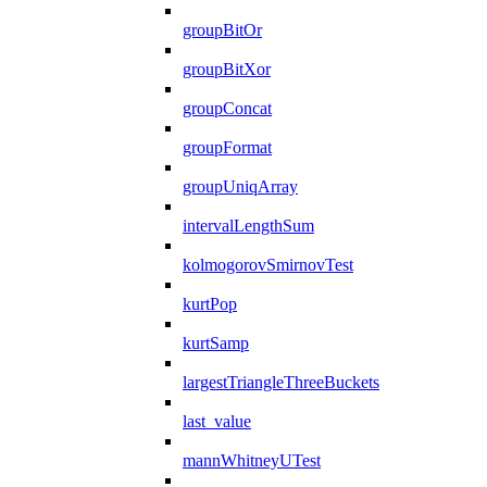
groupBitOr
groupBitXor
groupConcat
groupFormat
groupUniqArray
intervalLengthSum
kolmogorovSmirnovTest
kurtPop
kurtSamp
largestTriangleThreeBuckets
last_value
mannWhitneyUTest