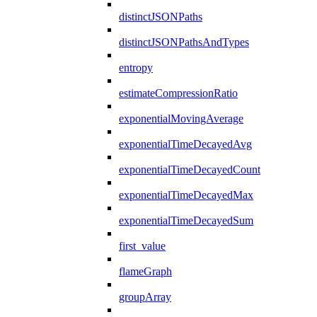
distinctJSONPaths
distinctJSONPathsAndTypes
entropy
estimateCompressionRatio
exponentialMovingAverage
exponentialTimeDecayedAvg
exponentialTimeDecayedCount
exponentialTimeDecayedMax
exponentialTimeDecayedSum
first_value
flameGraph
groupArray