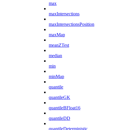
max
maxIntersections
maxIntersectionsPosition
maxMap
meanZTest
median
min
minMap
quantile
quantileGK
quantileBFloat16
quantileDD
quantileDeterministic