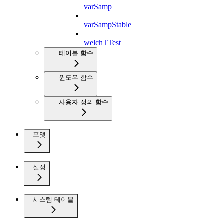
varSamp
varSampStable
welchTTest
테이블 함수
윈도우 함수
사용자 정의 함수
포맷
설정
시스템 테이블