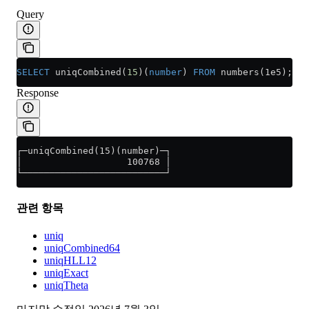
Query
SELECT
 uniqCombined(
15
)(
number
) 
FROM
 numbers(1e5);
Response
┌─uniqCombined(15)(number)─┐
│                   100768 │
└──────────────────────────┘
관련 항목
uniq
uniqCombined64
uniqHLL12
uniqExact
uniqTheta