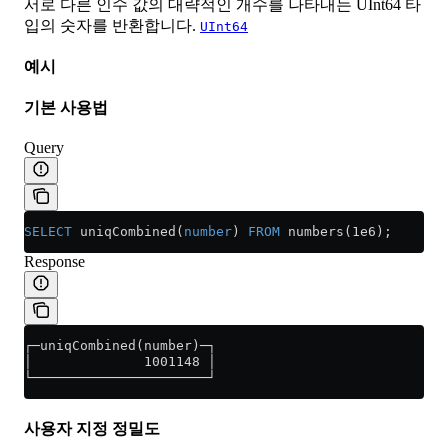
서로 다른 인수 값의 대략적인 개수를 나타내는 UInt64 타
입의 숫자를 반환합니다.
UInt64
예시
기본 사용법
Query
SELECT
 uniqCombined(
number
) 
FROM
 numbers(1e6);
Response
┌─uniqCombined(number)─┐
│              1001148 │
└──────────────────────┘
사용자 지정 정밀도