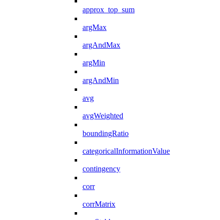
approx_top_sum
argMax
argAndMax
argMin
argAndMin
avg
avgWeighted
boundingRatio
categoricalInformationValue
contingency
corr
corrMatrix