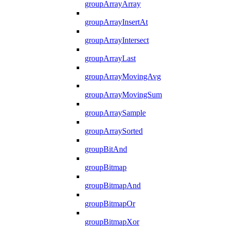
groupArrayArray
groupArrayInsertAt
groupArrayIntersect
groupArrayLast
groupArrayMovingAvg
groupArrayMovingSum
groupArraySample
groupArraySorted
groupBitAnd
groupBitmap
groupBitmapAnd
groupBitmapOr
groupBitmapXor