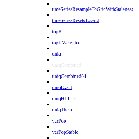
timeSeriesResampleToGridWithStaleness
timeSeriesResetsToGrid
topK
topKWeighted
uniq
uniqCombined
uniqCombined64
uniqExact
uniqHLL12
uniqTheta
varPop
varPopStable