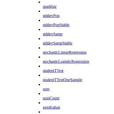
sparkbar
stddevPop
stddevPopStable
stddevSamp
stddevSampStable
stochasticLinearRegression
stochasticLogisticRegression
studentTTest
studentTTestOneSample
sum
sumCount
sumKahan