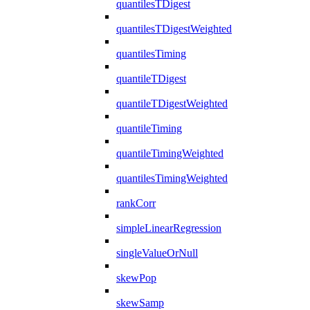
quantilesTDigest
quantilesTDigestWeighted
quantilesTiming
quantileTDigest
quantileTDigestWeighted
quantileTiming
quantileTimingWeighted
quantilesTimingWeighted
rankCorr
simpleLinearRegression
singleValueOrNull
skewPop
skewSamp