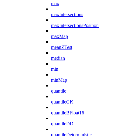
max
maxIntersections
maxIntersectionsPosition
maxMap
meanZTest
median
min
minMap
quantile
quantileGK
quantileBFloat16
quantileDD
quantileDeterministic