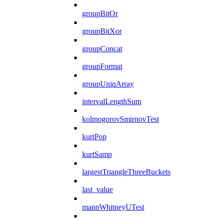
groupBitOr
groupBitXor
groupConcat
groupFormat
groupUniqArray
intervalLengthSum
kolmogorovSmirnovTest
kurtPop
kurtSamp
largestTriangleThreeBuckets
last_value
mannWhitneyUTest