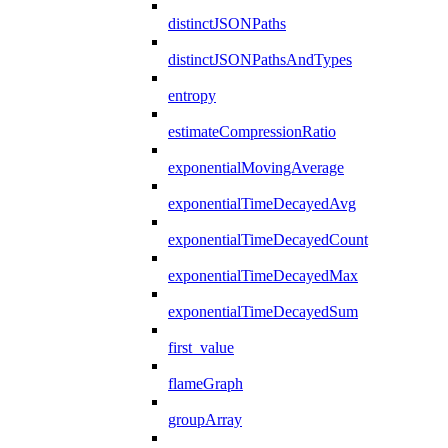
distinctJSONPaths
distinctJSONPathsAndTypes
entropy
estimateCompressionRatio
exponentialMovingAverage
exponentialTimeDecayedAvg
exponentialTimeDecayedCount
exponentialTimeDecayedMax
exponentialTimeDecayedSum
first_value
flameGraph
groupArray