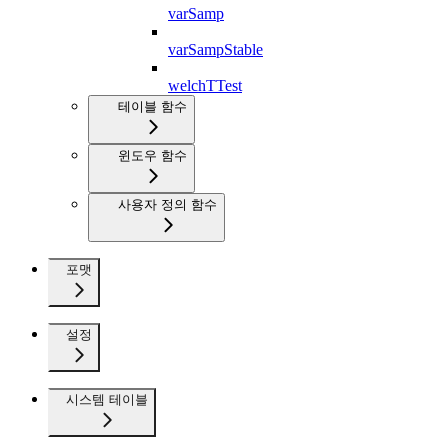
varSamp
varSampStable
welchTTest
테이블 함수
윈도우 함수
사용자 정의 함수
포맷
설정
시스템 테이블