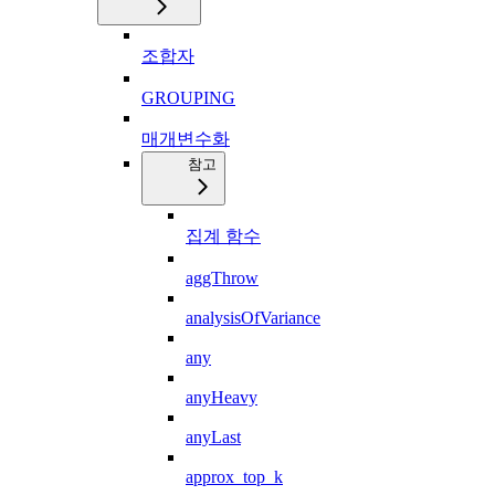
조합자
GROUPING
매개변수화
참고
집계 함수
aggThrow
analysisOfVariance
any
anyHeavy
anyLast
approx_top_k