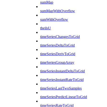
sumMap
sumMapWithOverflow
sumWithOverflow
theilsU
timeSeriesChangesToGrid
timeSeriesDeltaToGrid
timeSeriesDerivToGrid
timeSeriesGroupArray
timeSeriesInstantDeltaToGrid
timeSeriesInstantRateToGrid
timeSeriesLastTwoSamples
timeSeriesPredictLinearToGrid
timeSeriesRateToGrid