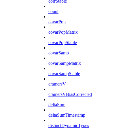
corrStable
count
covarPop
covarPopMatrix
covarPopStable
covarSamp
covarSampMatrix
covarSampStable
cramersV
cramersVBiasCorrected
deltaSum
deltaSumTimestamp
distinctDynamicTypes