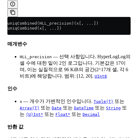
uniqCombined(HLL_precision)(x[, ...])
uniqCombined(x[, ...])
매개변수
— 선택 사항입니다. HyperLogLog의
HLL_precision
셀 수에 대한 밑이 2인 로그입니다. 기본값은 17이
며, 이는 실질적으로 96 KiB의 공간(2^17개 셀, 각 6
비트)에 해당합니다. 범위: [12, 20].
UInt8
인수
— 개수가 가변적인 인수입니다.
또는
x
Tuple(T)
또는
또는
또는
또
Array(T)
Date
DateTime
String
는
또는
또는
(U)Int*
Float*
Decimal
반환 값