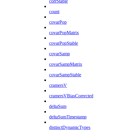
corrStable
count
covarPop
covarPopMatrix
covarPopStable
covarSamp
covarSampMatrix
covarSampStable
cramersV
cramersVBiasCorrected
deltaSum
deltaSumTimestamp
distinctDynamicTypes