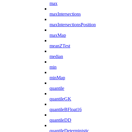
max
maxIntersections
maxIntersectionsPosition
maxMap
meanZTest
median
min
minMap
quantile
quantileGK
quantileBFloat16
quantileDD
quantileDeterministic