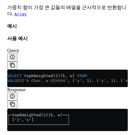
가중치 합이 가장 큰 값들의 배열을 근사적으로 반환합니
다.
Array
예시
사용 예시
Query
SELECT
 topKWeighted(
2
)(k, w) 
FROM
VALUES
(
'k Char, w UInt64'
, (
'y'
, 
1
), (
'y'
, 
1
), (
'x'
, 
Response
┌─topKWeighted(2)(k, w)──┐
│ ['z','x']              │
└────────────────────────┘