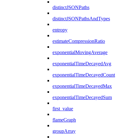
distinctJSONPaths
distinctJSONPathsAndTypes
entropy
estimateCompressionRatio
exponentialMovingAverage
exponentialTimeDecayedAvg
exponentialTimeDecayedCount
exponentialTimeDecayedMax
exponentialTimeDecayedSum
first_value
flameGraph
groupArray