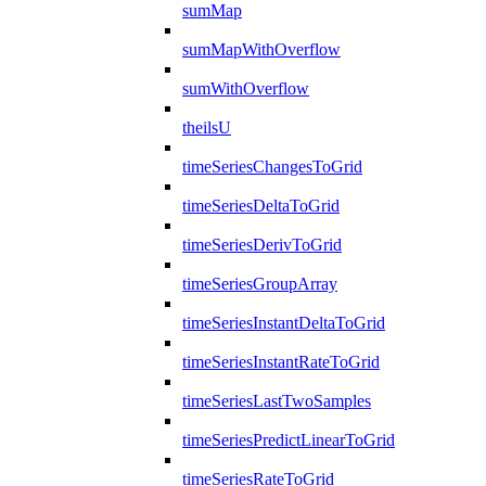
sumMap
sumMapWithOverflow
sumWithOverflow
theilsU
timeSeriesChangesToGrid
timeSeriesDeltaToGrid
timeSeriesDerivToGrid
timeSeriesGroupArray
timeSeriesInstantDeltaToGrid
timeSeriesInstantRateToGrid
timeSeriesLastTwoSamples
timeSeriesPredictLinearToGrid
timeSeriesRateToGrid