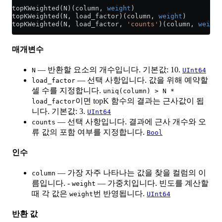
topKWeighted(N)(column, 
weight
)
topKWeighted(N, load_factor)(column, 
weight
)
topKWeighted(N, load_factor, 
'counts'
)(column, 
weight
매개변수
— 반환할 요소의 개수입니다. 기본값: 10.
N
UInt64
— 선택 사항입니다. 값을 위해 예약할
load_factor
셀 수를 지정합니다.
uniq(column) > N *
이면 topK 함수의 결과는 근사값이 됩
load_factor
니다. 기본값: 3.
UInt64
— 선택 사항입니다. 결과에 근사 개수와 오
counts
류 값의 포함 여부를 지정합니다.
Bool
인수
— 가장 자주 나타나는 값을 찾을 컬럼의 이
column
름입니다. -
— 가중치입니다. 빈도를 계산할
weight
때 각 값은
번 반영됩니다.
weight
UInt64
반환 값