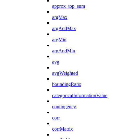
approx_top_sum
argMax
argAndMax
argMin
argAndMin
avg
avgWeighted
boundingRatio
categoricalInformationValue
contingency
corr
corrMatrix