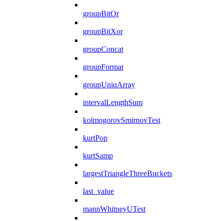
groupBitOr
groupBitXor
groupConcat
groupFormat
groupUniqArray
intervalLengthSum
kolmogorovSmirnovTest
kurtPop
kurtSamp
largestTriangleThreeBuckets
last_value
mannWhitneyUTest