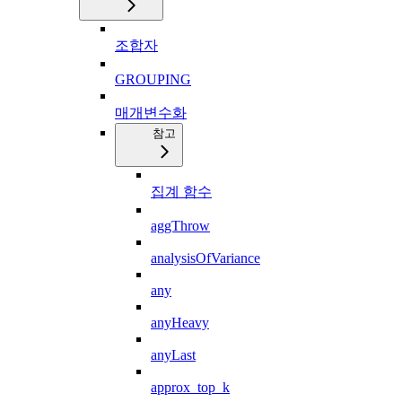
조합자
GROUPING
매개변수화
참고
집계 함수
aggThrow
analysisOfVariance
any
anyHeavy
anyLast
approx_top_k