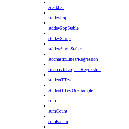
sparkbar
stddevPop
stddevPopStable
stddevSamp
stddevSampStable
stochasticLinearRegression
stochasticLogisticRegression
studentTTest
studentTTestOneSample
sum
sumCount
sumKahan