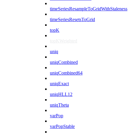
timeSeriesResampleToGridWithStaleness
timeSeriesResetsToGrid
topK
topKWeighted
uniq
uniqCombined
uniqCombined64
uniqExact
uniqHLL12
uniqTheta
varPop
varPopStable