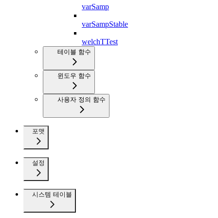
varSamp
varSampStable
welchTTest
테이블 함수
윈도우 함수
사용자 정의 함수
포맷
설정
시스템 테이블