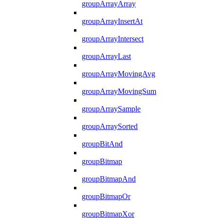
groupArrayArray
groupArrayInsertAt
groupArrayIntersect
groupArrayLast
groupArrayMovingAvg
groupArrayMovingSum
groupArraySample
groupArraySorted
groupBitAnd
groupBitmap
groupBitmapAnd
groupBitmapOr
groupBitmapXor