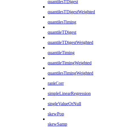
quantilesTDigest
quantilesTDigestWeighted
quantilesTiming
quantileTDigest
quantileTDigestWeighted
quantileTiming
quantileTimingWeighted
quantilesTimingWeighted
rankCorr
simpleLinearRegression
singleValueOrNull
skewPop
skewSamp