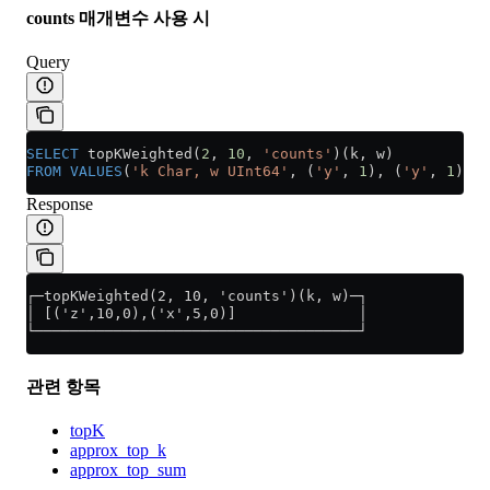
counts 매개변수 사용 시
Query
SELECT
 topKWeighted(
2
, 
10
, 
'counts'
)(k, w)
FROM
 VALUES
(
'k Char, w UInt64'
, (
'y'
, 
1
), (
'y'
, 
1
), (
Response
┌─topKWeighted(2, 10, 'counts')(k, w)─┐
│ [('z',10,0),('x',5,0)]              │
└─────────────────────────────────────┘
관련 항목
topK
approx_top_k
approx_top_sum