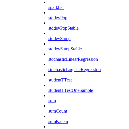
sparkbar
stddevPop
stddevPopStable
stddevSamp
stddevSampStable
stochasticLinearRegression
stochasticLogisticRegression
studentTTest
studentTTestOneSample
sum
sumCount
sumKahan