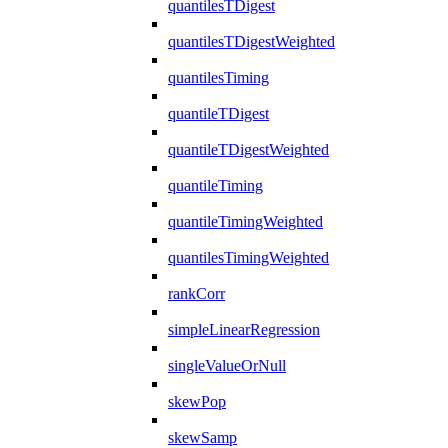
quantilesTDigest
quantilesTDigestWeighted
quantilesTiming
quantileTDigest
quantileTDigestWeighted
quantileTiming
quantileTimingWeighted
quantilesTimingWeighted
rankCorr
simpleLinearRegression
singleValueOrNull
skewPop
skewSamp