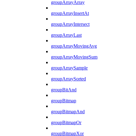
groupArrayArray
groupArrayInsertAt
groupArrayIntersect
groupArrayLast
groupArrayMovingAvg
groupArrayMovingSum
groupArraySample
groupArraySorted
groupBitAnd
groupBitmap
groupBitmapAnd
groupBitmapOr
groupBitmapXor