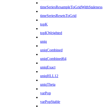
timeSeriesResampleToGridWithStaleness
timeSeriesResetsToGrid
topK
topKWeighted
uniq
uniqCombined
uniqCombined64
uniqExact
uniqHLL12
uniqTheta
varPop
varPopStable