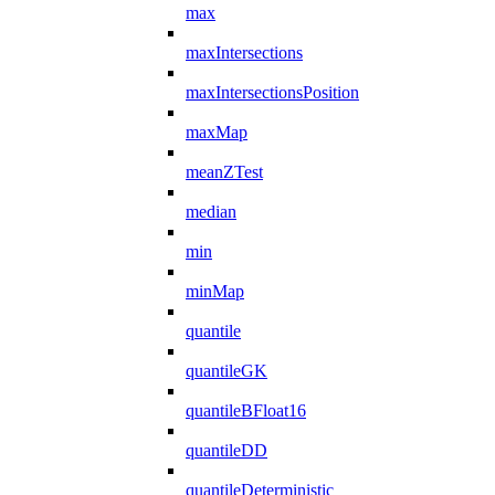
max
maxIntersections
maxIntersectionsPosition
maxMap
meanZTest
median
min
minMap
quantile
quantileGK
quantileBFloat16
quantileDD
quantileDeterministic