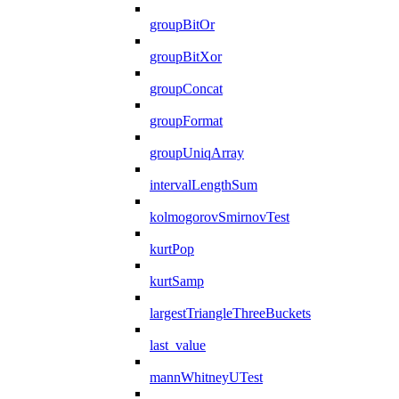
groupBitOr
groupBitXor
groupConcat
groupFormat
groupUniqArray
intervalLengthSum
kolmogorovSmirnovTest
kurtPop
kurtSamp
largestTriangleThreeBuckets
last_value
mannWhitneyUTest