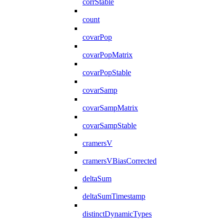
corrStable
count
covarPop
covarPopMatrix
covarPopStable
covarSamp
covarSampMatrix
covarSampStable
cramersV
cramersVBiasCorrected
deltaSum
deltaSumTimestamp
distinctDynamicTypes