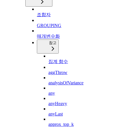
조합자
GROUPING
매개변수화
참고
집계 함수
aggThrow
analysisOfVariance
any
anyHeavy
anyLast
approx_top_k