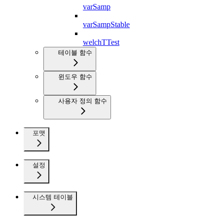
varSamp
varSampStable
welchTTest
테이블 함수
윈도우 함수
사용자 정의 함수
포맷
설정
시스템 테이블