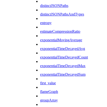
distinctJSONPaths
distinctJSONPathsAndTypes
entropy
estimateCompressionRatio
exponentialMovingAverage
exponentialTimeDecayedAvg
exponentialTimeDecayedCount
exponentialTimeDecayedMax
exponentialTimeDecayedSum
first_value
flameGraph
groupArray