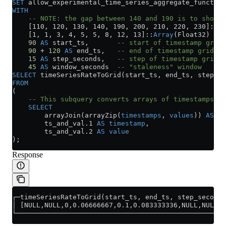
SET
 allow_experimental_time_series_aggregate_function
WITH
    -- NOTE: the gap between 140 and 190 is to show h
    [110, 120, 130, 140, 190, 200, 210, 220, 230]::
Ar
    [1, 1, 3, 4, 5, 5, 8, 12, 13]::
Array
(Float32) 
AS
 
    90
 AS
 start_ts,       
-- start of timestamp grid
    90
 +
 120
 AS
 end_ts,   
-- end of timestamp grid
    15
 AS
 step_seconds,   
-- step of timestamp grid
    45
 AS
 window_seconds  
-- "staleness" window
SELECT
 timeSeriesRateToGrid(start_ts, end_ts, step_s
FROM
(
    -- This subquery converts arrays of timestamps a
    SELECT
        arrayJoin(arrayZip(
timestamps
, 
values
)) 
AS
 ts
        ts_and_val
.
1
 AS
 timestamp
,
        ts_and_val
.
2
 AS
 value
);
Response
┌─timeSeriesRateToGrid(start_ts, end_ts, step_seconds
│ [NULL,NULL,0,0.06666667,0.1,0.083333336,NULL,NULL,0
└────────────────────────────────────────────────────