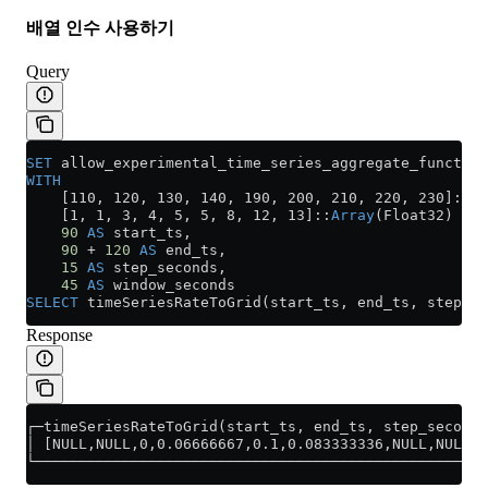
배열 인수 사용하기
Query
SET
 allow_experimental_time_series_aggregate_function
WITH
    [110, 120, 130, 140, 190, 200, 210, 220, 230]::
Ar
    [1, 1, 3, 4, 5, 5, 8, 12, 13]::
Array
(Float32) 
AS
 
    90
 AS
 start_ts,
    90
 +
 120
 AS
 end_ts,
    15
 AS
 step_seconds,
    45
 AS
 window_seconds
SELECT
 timeSeriesRateToGrid(start_ts, end_ts, step_s
Response
┌─timeSeriesRateToGrid(start_ts, end_ts, step_seconds
│ [NULL,NULL,0,0.06666667,0.1,0.083333336,NULL,NULL,0
└────────────────────────────────────────────────────