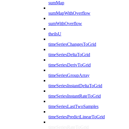
sumMap
sumMapWithOverflow
sumWithOverflow
theilsU
timeSeriesChangesToGrid
timeSeriesDeltaToGrid
timeSeriesDerivToGrid
timeSeriesGroupArray
timeSeriesInstantDeltaToGrid
timeSeriesInstantRateToGrid
timeSeriesLastTwoSamples
timeSeriesPredictLinearToGrid
timeSeriesRateToGrid