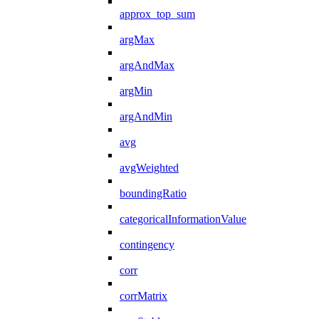
approx_top_sum
argMax
argAndMax
argMin
argAndMin
avg
avgWeighted
boundingRatio
categoricalInformationValue
contingency
corr
corrMatrix