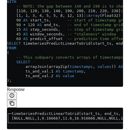
WITH
    -- NOTE: the gap between 140 and 190 is to show h
    [110, 120, 130, 140, 190, 200, 210, 220, 230]::
Ar
    [1, 1, 3, 4, 5, 5, 8, 12, 13]::
Array
(Float32) 
AS
 
    90
 AS
 start_ts,       
-- start of timestamp grid
    90
 +
 120
 AS
 end_ts,   
-- end of timestamp grid
    15
 AS
 step_seconds,   
-- step of timestamp grid
    45
 AS
 window_seconds, 
-- "staleness" window
    60
 AS
 predict_offset  
-- prediction time offset
SELECT
 timeSeriesPredictLinearToGrid(start_ts, end_ts
FROM
(
    -- This subquery converts arrays of timestamps a
    SELECT
        arrayJoin(arrayZip(
timestamps
, 
values
)) 
AS
 ts
        ts_and_val
.
1
 AS
 timestamp
,
        ts_and_val
.
2
 AS
 value
);
Response
┌─timeSeriesPredictLinearToGrid(start_ts, end_ts, ste
│ [NULL,NULL,1,9.166667,11.6,16.916666,NULL,NULL,16.5
└────────────────────────────────────────────────────