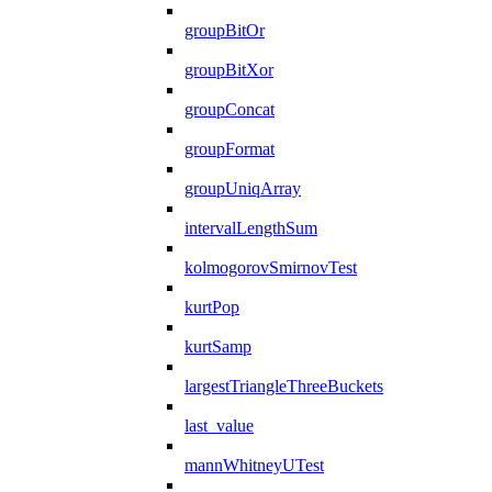
groupBitOr
groupBitXor
groupConcat
groupFormat
groupUniqArray
intervalLengthSum
kolmogorovSmirnovTest
kurtPop
kurtSamp
largestTriangleThreeBuckets
last_value
mannWhitneyUTest