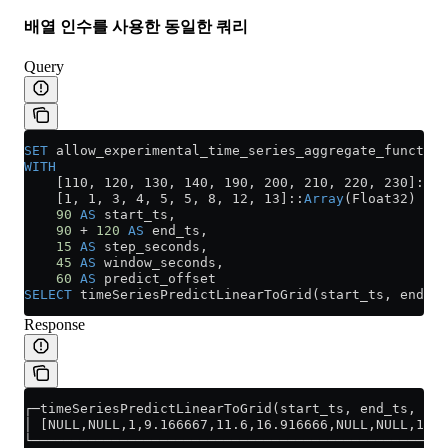
배열 인수를 사용한 동일한 쿼리
Query
SET
 allow_experimental_time_series_aggregate_function
WITH
    [110, 120, 130, 140, 190, 200, 210, 220, 230]::
Ar
    [1, 1, 3, 4, 5, 5, 8, 12, 13]::
Array
(Float32) 
AS
 
    90
 AS
 start_ts,
    90
 +
 120
 AS
 end_ts,
    15
 AS
 step_seconds,
    45
 AS
 window_seconds,
    60
 AS
 predict_offset
SELECT
 timeSeriesPredictLinearToGrid(start_ts, end_ts
Response
┌─timeSeriesPredictLinearToGrid(start_ts, end_ts, ste
│ [NULL,NULL,1,9.166667,11.6,16.916666,NULL,NULL,16.5
└────────────────────────────────────────────────────