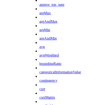
approx_top_sum
argMax
argAndMax
argMin
argAndMin
avg
avgWeighted
boundingRatio
categoricalInformationValue
contingency
corr
corrMatrix