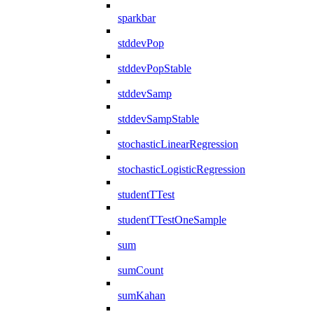
sparkbar
stddevPop
stddevPopStable
stddevSamp
stddevSampStable
stochasticLinearRegression
stochasticLogisticRegression
studentTTest
studentTTestOneSample
sum
sumCount
sumKahan