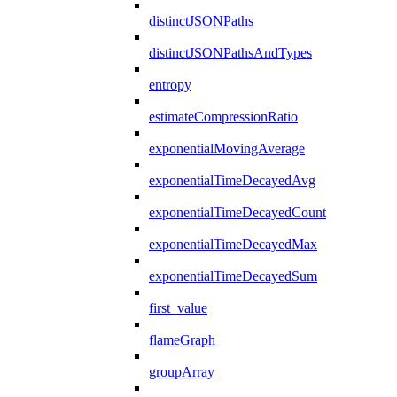
distinctJSONPaths
distinctJSONPathsAndTypes
entropy
estimateCompressionRatio
exponentialMovingAverage
exponentialTimeDecayedAvg
exponentialTimeDecayedCount
exponentialTimeDecayedMax
exponentialTimeDecayedSum
first_value
flameGraph
groupArray