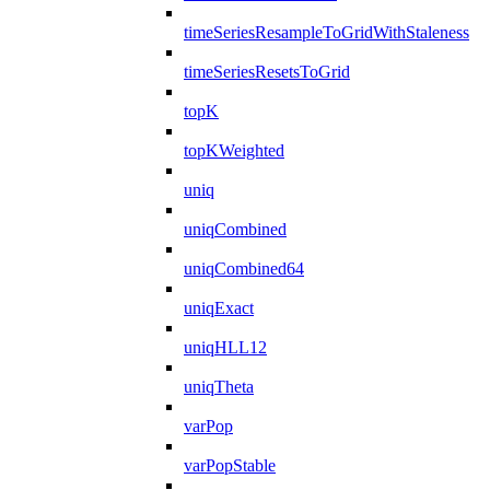
timeSeriesResampleToGridWithStaleness
timeSeriesResetsToGrid
topK
topKWeighted
uniq
uniqCombined
uniqCombined64
uniqExact
uniqHLL12
uniqTheta
varPop
varPopStable