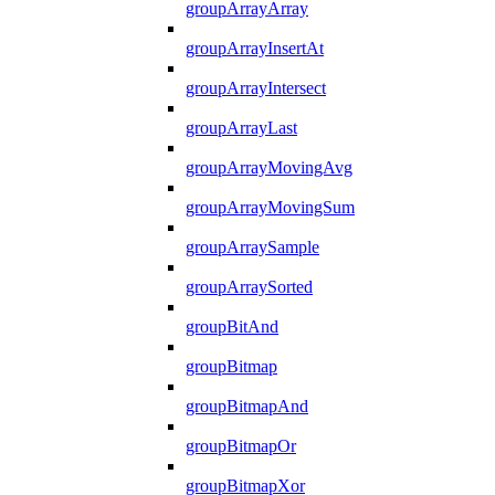
groupArrayArray
groupArrayInsertAt
groupArrayIntersect
groupArrayLast
groupArrayMovingAvg
groupArrayMovingSum
groupArraySample
groupArraySorted
groupBitAnd
groupBitmap
groupBitmapAnd
groupBitmapOr
groupBitmapXor