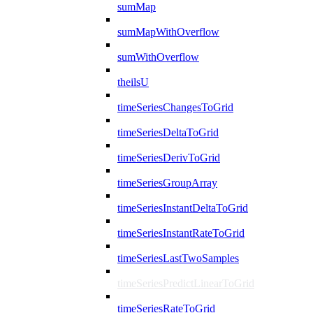
sumMap
sumMapWithOverflow
sumWithOverflow
theilsU
timeSeriesChangesToGrid
timeSeriesDeltaToGrid
timeSeriesDerivToGrid
timeSeriesGroupArray
timeSeriesInstantDeltaToGrid
timeSeriesInstantRateToGrid
timeSeriesLastTwoSamples
timeSeriesPredictLinearToGrid
timeSeriesRateToGrid