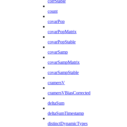
corrStable
count
covarPop
covarPopMatrix
covarPopStable
covarSamp
covarSampMatrix
covarSampStable
cramersV
cramersVBiasCorrected
deltaSum
deltaSumTimestamp
distinctDynamicTypes