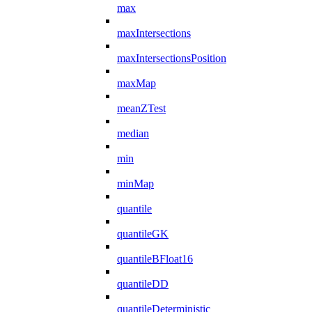
max
maxIntersections
maxIntersectionsPosition
maxMap
meanZTest
median
min
minMap
quantile
quantileGK
quantileBFloat16
quantileDD
quantileDeterministic