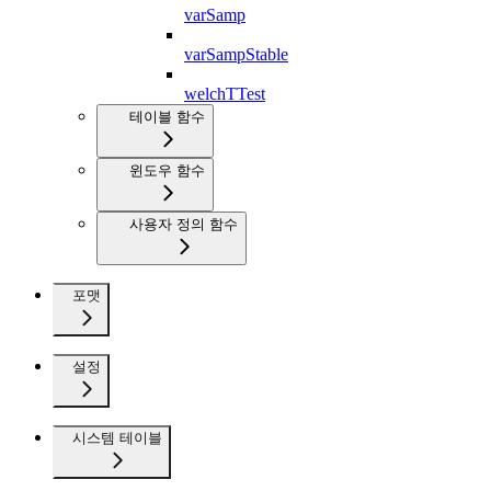
varSamp
varSampStable
welchTTest
테이블 함수
윈도우 함수
사용자 정의 함수
포맷
설정
시스템 테이블