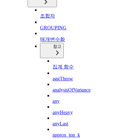
조합자
GROUPING
매개변수화
참고
집계 함수
aggThrow
analysisOfVariance
any
anyHeavy
anyLast
approx_top_k