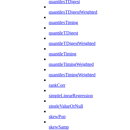
quantilesTDigest
quantilesTDigestWeighted
quantilesTiming
quantileTDigest
quantileTDigestWeighted
quantileTiming
quantileTimingWeighted
quantilesTimingWeighted
rankCorr
simpleLinearRegression
singleValueOrNull
skewPop
skewSamp