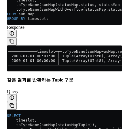
    timeslot,
    toTypeName(sumMap(
statusMap
.
status
, 
statusMap
.
req
    toTypeName(sumMapWithOverflow(
statusMap
.
status
, 
s
FROM
 sum_map
GROUP BY
 timeslot;
Response
┌────────────timeslot─┬─toTypeName(sumMap⋯usMap.reque
│ 2000-01-01 00:01:00 │ Tuple(Array(UInt8), Array(UIn
│ 2000-01-01 00:00:00 │ Tuple(Array(UInt8), Array(UIn
└─────────────────────┴──────────────────────────────
같은 결과를 반환하는 Tuple 구문
Query
SELECT
    timeslot,
    toTypeName(sumMap(statusMapTuple)),