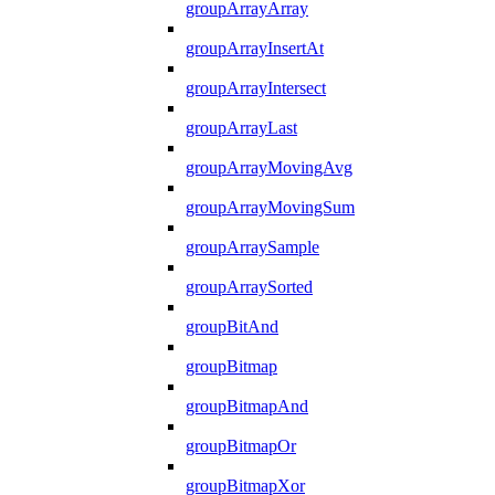
groupArrayArray
groupArrayInsertAt
groupArrayIntersect
groupArrayLast
groupArrayMovingAvg
groupArrayMovingSum
groupArraySample
groupArraySorted
groupBitAnd
groupBitmap
groupBitmapAnd
groupBitmapOr
groupBitmapXor