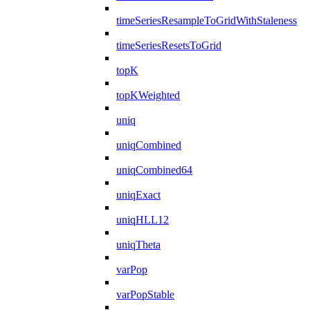
timeSeriesResampleToGridWithStaleness
timeSeriesResetsToGrid
topK
topKWeighted
uniq
uniqCombined
uniqCombined64
uniqExact
uniqHLL12
uniqTheta
varPop
varPopStable