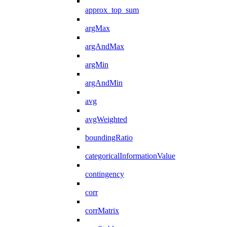
approx_top_sum
argMax
argAndMax
argMin
argAndMin
avg
avgWeighted
boundingRatio
categoricalInformationValue
contingency
corr
corrMatrix