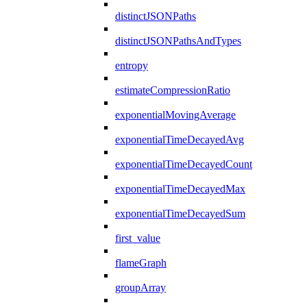
distinctJSONPaths
distinctJSONPathsAndTypes
entropy
estimateCompressionRatio
exponentialMovingAverage
exponentialTimeDecayedAvg
exponentialTimeDecayedCount
exponentialTimeDecayedMax
exponentialTimeDecayedSum
first_value
flameGraph
groupArray