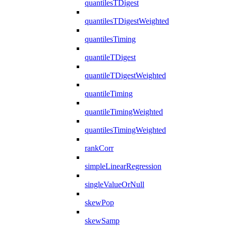
quantilesTDigest
quantilesTDigestWeighted
quantilesTiming
quantileTDigest
quantileTDigestWeighted
quantileTiming
quantileTimingWeighted
quantilesTimingWeighted
rankCorr
simpleLinearRegression
singleValueOrNull
skewPop
skewSamp