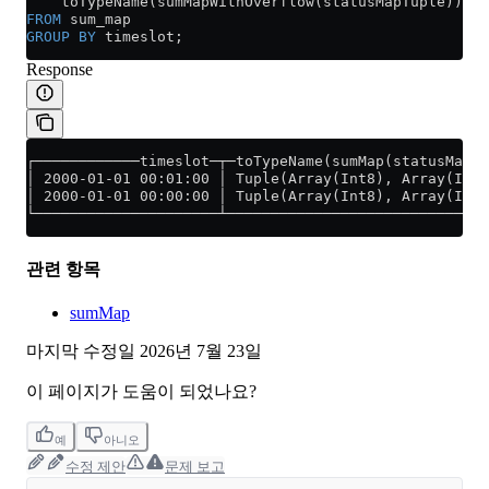
    toTypeName(sumMapWithOverflow(statusMapTuple))
FROM
 sum_map
GROUP BY
 timeslot;
Response
┌────────────timeslot─┬─toTypeName(sumMap(statusMapTu
│ 2000-01-01 00:01:00 │ Tuple(Array(Int8), Array(Int6
│ 2000-01-01 00:00:00 │ Tuple(Array(Int8), Array(Int6
└─────────────────────┴──────────────────────────────
관련 항목
sumMap
마지막 수정일
2026년 7월 23일
이 페이지가 도움이 되었나요?
예
아니오
수정 제안
문제 보고