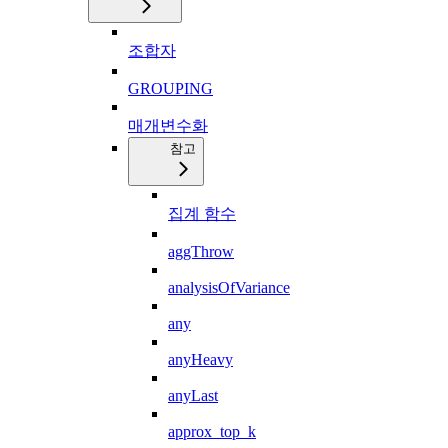
조합자
GROUPING
매개변수화
참고
집계 함수
aggThrow
analysisOfVariance
any
anyHeavy
anyLast
approx_top_k