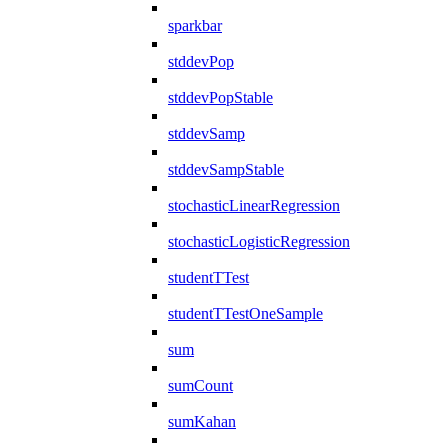
sparkbar
stddevPop
stddevPopStable
stddevSamp
stddevSampStable
stochasticLinearRegression
stochasticLogisticRegression
studentTTest
studentTTestOneSample
sum
sumCount
sumKahan