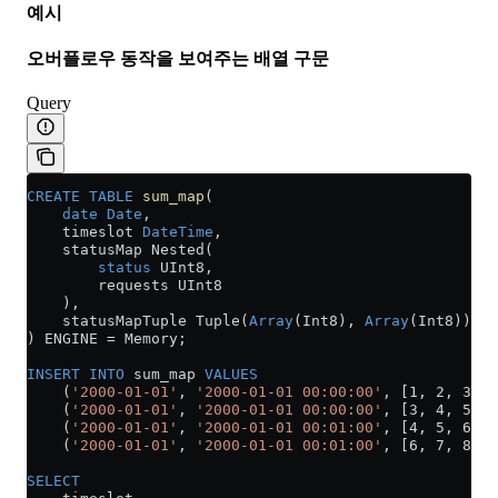
예시
오버플로우 동작을 보여주는 배열 구문
Query
CREATE
 TABLE
 sum_map
(
    date
 Date
,
    timeslot 
DateTime
,
    statusMap Nested(
        status
 UInt8,
        requests UInt8
    ),
    statusMapTuple Tuple(
Array
(Int8), 
Array
(Int8))
) ENGINE 
=
 Memory;
INSERT INTO
 sum_map 
VALUES
    (
'2000-01-01'
, 
'2000-01-01 00:00:00'
, [1, 2, 3], 
    (
'2000-01-01'
, 
'2000-01-01 00:00:00'
, [3, 4, 5], 
    (
'2000-01-01'
, 
'2000-01-01 00:01:00'
, [4, 5, 6], 
    (
'2000-01-01'
, 
'2000-01-01 00:01:00'
, [6, 7, 8], 
SELECT