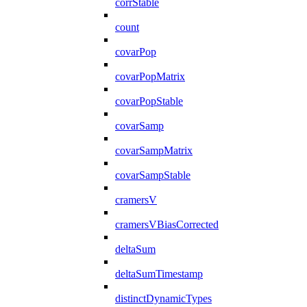
corrStable
count
covarPop
covarPopMatrix
covarPopStable
covarSamp
covarSampMatrix
covarSampStable
cramersV
cramersVBiasCorrected
deltaSum
deltaSumTimestamp
distinctDynamicTypes