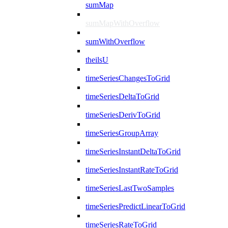
sumMap
sumMapWithOverflow
sumWithOverflow
theilsU
timeSeriesChangesToGrid
timeSeriesDeltaToGrid
timeSeriesDerivToGrid
timeSeriesGroupArray
timeSeriesInstantDeltaToGrid
timeSeriesInstantRateToGrid
timeSeriesLastTwoSamples
timeSeriesPredictLinearToGrid
timeSeriesRateToGrid