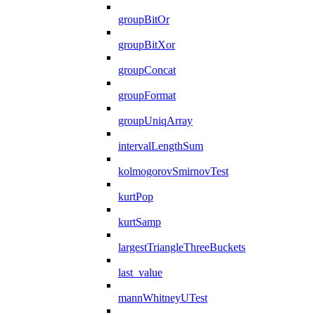
groupBitOr
groupBitXor
groupConcat
groupFormat
groupUniqArray
intervalLengthSum
kolmogorovSmirnovTest
kurtPop
kurtSamp
largestTriangleThreeBuckets
last_value
mannWhitneyUTest