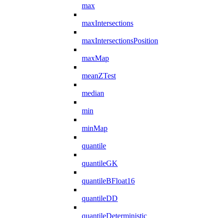
max
maxIntersections
maxIntersectionsPosition
maxMap
meanZTest
median
min
minMap
quantile
quantileGK
quantileBFloat16
quantileDD
quantileDeterministic