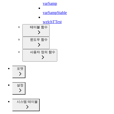
varSamp
varSampStable
welchTTest
테이블 함수
윈도우 함수
사용자 정의 함수
포맷
설정
시스템 테이블