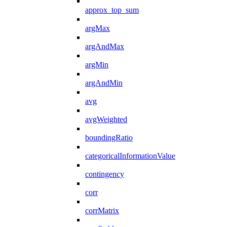
approx_top_sum
argMax
argAndMax
argMin
argAndMin
avg
avgWeighted
boundingRatio
categoricalInformationValue
contingency
corr
corrMatrix