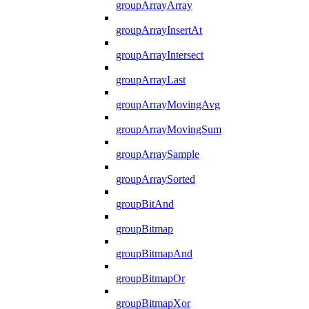
groupArrayArray
groupArrayInsertAt
groupArrayIntersect
groupArrayLast
groupArrayMovingAvg
groupArrayMovingSum
groupArraySample
groupArraySorted
groupBitAnd
groupBitmap
groupBitmapAnd
groupBitmapOr
groupBitmapXor