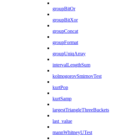
groupBitOr
groupBitXor
groupConcat
groupFormat
groupUniqArray
intervalLengthSum
kolmogorovSmirnovTest
kurtPop
kurtSamp
largestTriangleThreeBuckets
last_value
mannWhitneyUTest