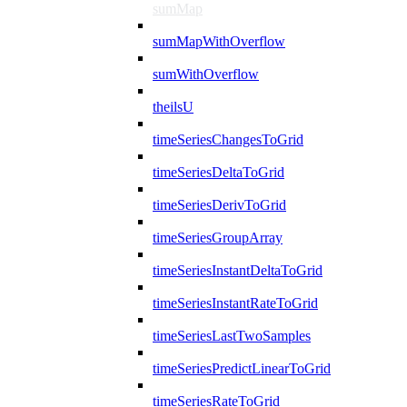
sumMap
sumMapWithOverflow
sumWithOverflow
theilsU
timeSeriesChangesToGrid
timeSeriesDeltaToGrid
timeSeriesDerivToGrid
timeSeriesGroupArray
timeSeriesInstantDeltaToGrid
timeSeriesInstantRateToGrid
timeSeriesLastTwoSamples
timeSeriesPredictLinearToGrid
timeSeriesRateToGrid