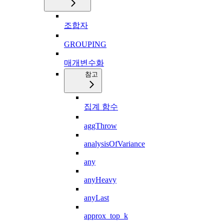
조합자
GROUPING
매개변수화
참고
집계 함수
aggThrow
analysisOfVariance
any
anyHeavy
anyLast
approx_top_k