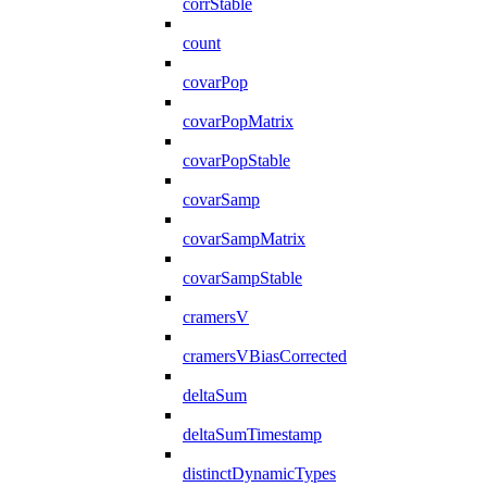
corrStable
count
covarPop
covarPopMatrix
covarPopStable
covarSamp
covarSampMatrix
covarSampStable
cramersV
cramersVBiasCorrected
deltaSum
deltaSumTimestamp
distinctDynamicTypes