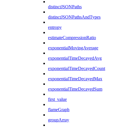
distinctJSONPaths
distinctJSONPathsAndTypes
entropy
estimateCompressionRatio
exponentialMovingAverage
exponentialTimeDecayedAvg
exponentialTimeDecayedCount
exponentialTimeDecayedMax
exponentialTimeDecayedSum
first_value
flameGraph
groupArray