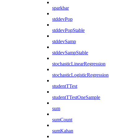
sparkbar
stddevPop
stddevPopStable
stddevSamp
stddevSampStable
stochasticLinearRegression
stochasticLogisticRegression
studentTTest
studentTTestOneSample
sum
sumCount
sumKahan