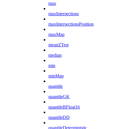
max
maxIntersections
maxIntersectionsPosition
maxMap
meanZTest
median
min
minMap
quantile
quantileGK
quantileBFloat16
quantileDD
quantileDeterministic