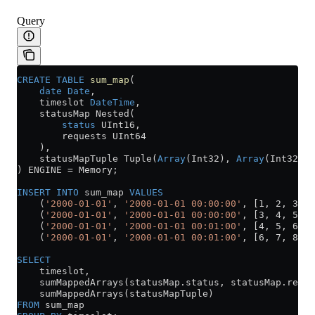
Query
CREATE
 TABLE
 sum_map
(
    date
 Date
,
    timeslot 
DateTime
,
    statusMap Nested(
        status
 UInt16,
        requests UInt64
    ),
    statusMapTuple Tuple(
Array
(Int32), 
Array
(Int32))
) ENGINE 
=
 Memory;
INSERT INTO
 sum_map 
VALUES
    (
'2000-01-01'
, 
'2000-01-01 00:00:00'
, [1, 2, 3], 
    (
'2000-01-01'
, 
'2000-01-01 00:00:00'
, [3, 4, 5], 
    (
'2000-01-01'
, 
'2000-01-01 00:01:00'
, [4, 5, 6], 
    (
'2000-01-01'
, 
'2000-01-01 00:01:00'
, [6, 7, 8], 
SELECT
    timeslot,
    sumMappedArrays(
statusMap
.
status
, 
statusMap
.
reque
    sumMappedArrays(statusMapTuple)
FROM
 sum_map