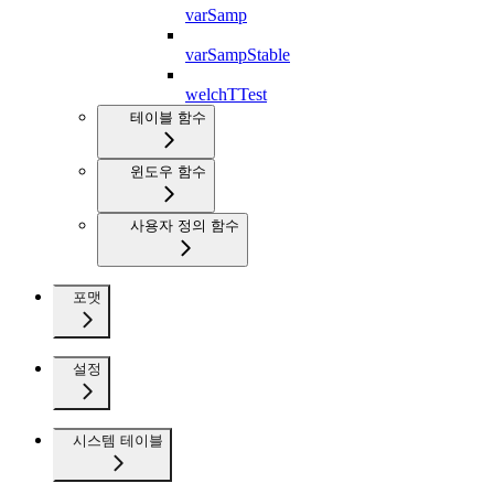
varSamp
varSampStable
welchTTest
테이블 함수
윈도우 함수
사용자 정의 함수
포맷
설정
시스템 테이블