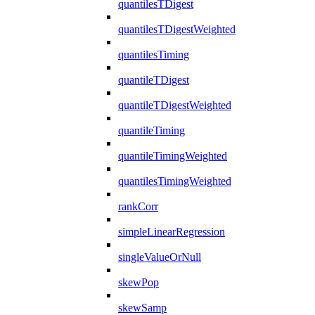
quantilesTDigest
quantilesTDigestWeighted
quantilesTiming
quantileTDigest
quantileTDigestWeighted
quantileTiming
quantileTimingWeighted
quantilesTimingWeighted
rankCorr
simpleLinearRegression
singleValueOrNull
skewPop
skewSamp