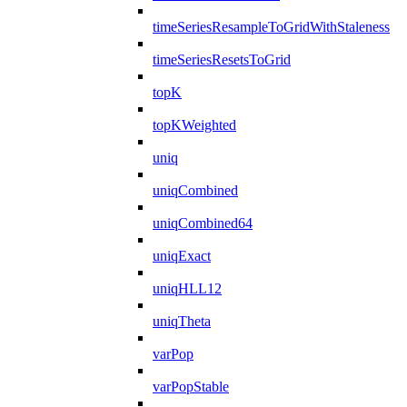
timeSeriesResampleToGridWithStaleness
timeSeriesResetsToGrid
topK
topKWeighted
uniq
uniqCombined
uniqCombined64
uniqExact
uniqHLL12
uniqTheta
varPop
varPopStable