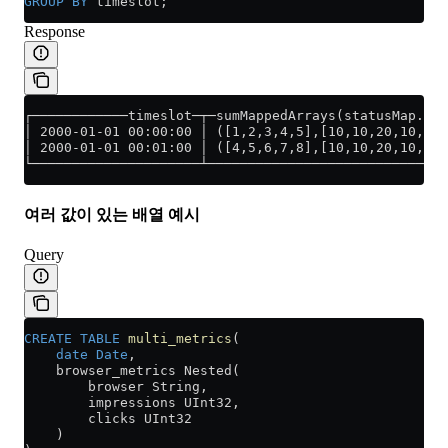
GROUP BY
 timeslot;
Response
┌────────────timeslot─┬─sumMappedArrays(statusMap.sta
│ 2000-01-01 00:00:00 │ ([1,2,3,4,5],[10,10,20,10,10]
│ 2000-01-01 00:01:00 │ ([4,5,6,7,8],[10,10,20,10,10]
└─────────────────────┴──────────────────────────────
여러 값이 있는 배열 예시
Query
CREATE
 TABLE
 multi_metrics
(
    date
 Date
,
    browser_metrics Nested(
        browser String,
        impressions UInt32,
        clicks UInt32
    )