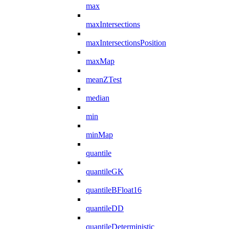
max
maxIntersections
maxIntersectionsPosition
maxMap
meanZTest
median
min
minMap
quantile
quantileGK
quantileBFloat16
quantileDD
quantileDeterministic