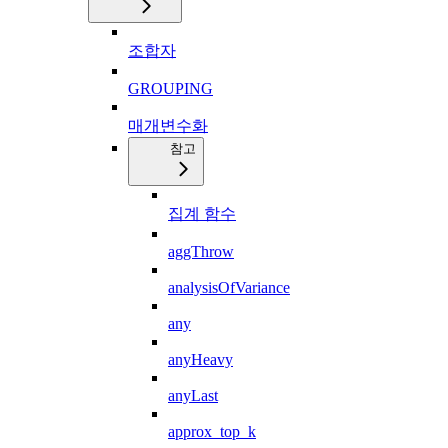
조합자
GROUPING
매개변수화
참고
집계 함수
aggThrow
analysisOfVariance
any
anyHeavy
anyLast
approx_top_k