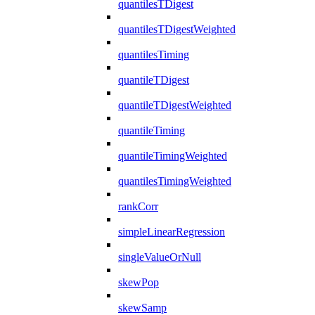
quantilesTDigest
quantilesTDigestWeighted
quantilesTiming
quantileTDigest
quantileTDigestWeighted
quantileTiming
quantileTimingWeighted
quantilesTimingWeighted
rankCorr
simpleLinearRegression
singleValueOrNull
skewPop
skewSamp