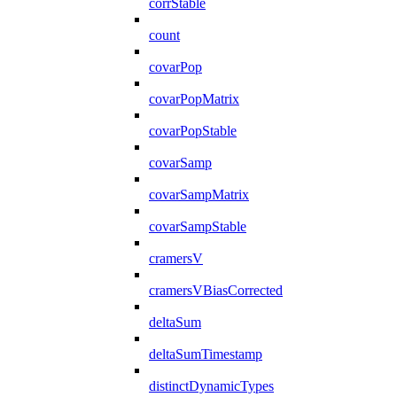
corrStable
count
covarPop
covarPopMatrix
covarPopStable
covarSamp
covarSampMatrix
covarSampStable
cramersV
cramersVBiasCorrected
deltaSum
deltaSumTimestamp
distinctDynamicTypes