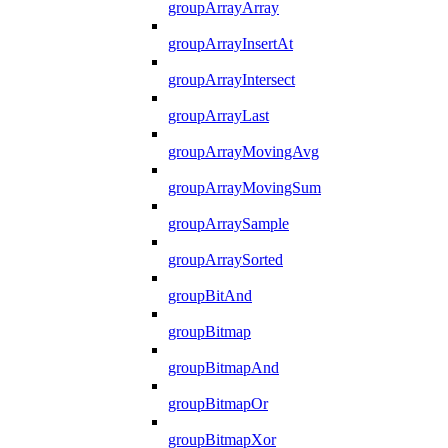
groupArrayArray
groupArrayInsertAt
groupArrayIntersect
groupArrayLast
groupArrayMovingAvg
groupArrayMovingSum
groupArraySample
groupArraySorted
groupBitAnd
groupBitmap
groupBitmapAnd
groupBitmapOr
groupBitmapXor