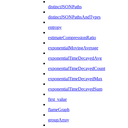
distinctJSONPaths
distinctJSONPathsAndTypes
entropy
estimateCompressionRatio
exponentialMovingAverage
exponentialTimeDecayedAvg
exponentialTimeDecayedCount
exponentialTimeDecayedMax
exponentialTimeDecayedSum
first_value
flameGraph
groupArray