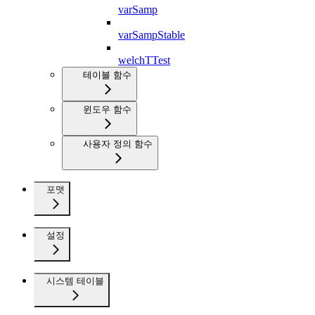
varSamp
varSampStable
welchTTest
테이블 함수
윈도우 함수
사용자 정의 함수
포맷
설정
시스템 테이블