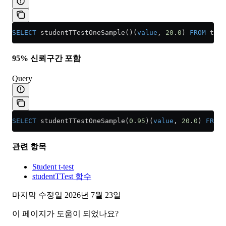
SELECT
 studentTTestOneSample()(
value
, 
20
.
0
) 
FROM
 t;
95% 신뢰구간 포함
Query
SELECT
 studentTTestOneSample(
0
.
95
)(
value
, 
20
.
0
) 
FROM
 
관련 항목
Student t-test
studentTTest 함수
마지막 수정일
2026년 7월 23일
이 페이지가 도움이 되었나요?