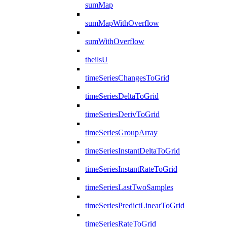
sumMap
sumMapWithOverflow
sumWithOverflow
theilsU
timeSeriesChangesToGrid
timeSeriesDeltaToGrid
timeSeriesDerivToGrid
timeSeriesGroupArray
timeSeriesInstantDeltaToGrid
timeSeriesInstantRateToGrid
timeSeriesLastTwoSamples
timeSeriesPredictLinearToGrid
timeSeriesRateToGrid