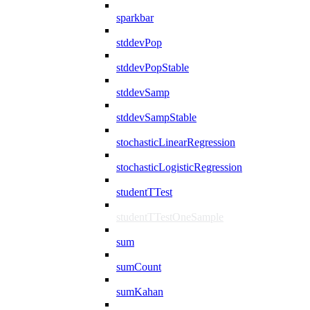
sparkbar
stddevPop
stddevPopStable
stddevSamp
stddevSampStable
stochasticLinearRegression
stochasticLogisticRegression
studentTTest
studentTTestOneSample
sum
sumCount
sumKahan