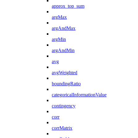
approx_top_sum
argMax
argAndMax
argMin
argAndMin
avg
avgWeighted
boundingRatio
categoricalInformationValue
contingency
corr
corrMatrix