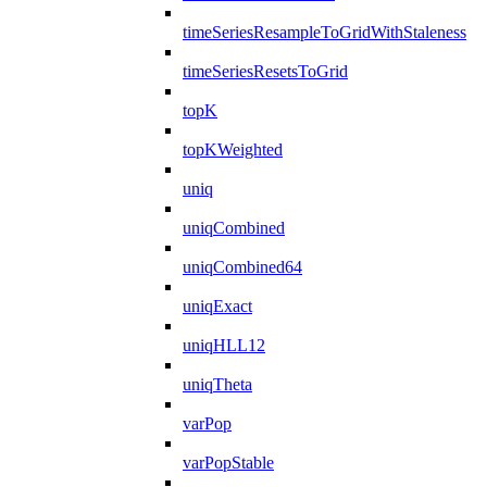
timeSeriesResampleToGridWithStaleness
timeSeriesResetsToGrid
topK
topKWeighted
uniq
uniqCombined
uniqCombined64
uniqExact
uniqHLL12
uniqTheta
varPop
varPopStable