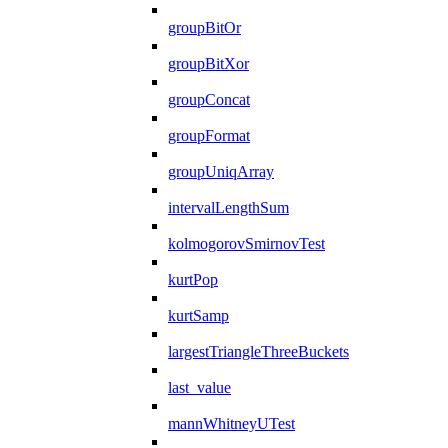
groupBitOr
groupBitXor
groupConcat
groupFormat
groupUniqArray
intervalLengthSum
kolmogorovSmirnovTest
kurtPop
kurtSamp
largestTriangleThreeBuckets
last_value
mannWhitneyUTest