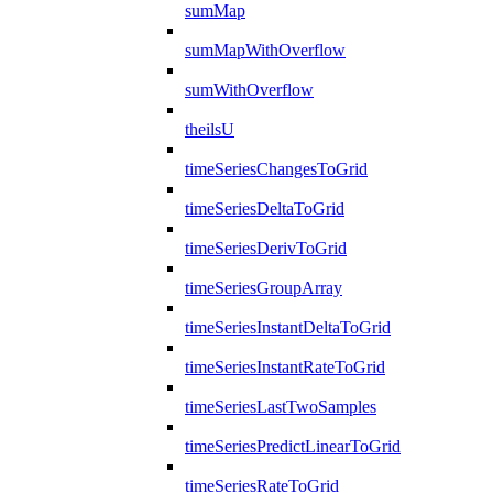
sumMap
sumMapWithOverflow
sumWithOverflow
theilsU
timeSeriesChangesToGrid
timeSeriesDeltaToGrid
timeSeriesDerivToGrid
timeSeriesGroupArray
timeSeriesInstantDeltaToGrid
timeSeriesInstantRateToGrid
timeSeriesLastTwoSamples
timeSeriesPredictLinearToGrid
timeSeriesRateToGrid