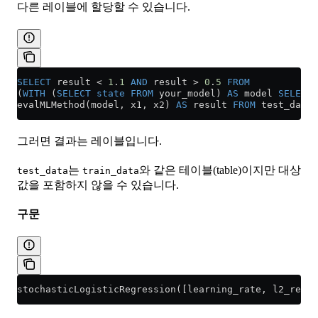
다른 레이블에 할당할 수 있습니다.
SELECT
 result 
<
 1
.
1
 AND
 result 
>
 0
.
5
 FROM
(
WITH
 (
SELECT
 state
 FROM
 your_model) 
AS
 model 
SELECT
evalMLMethod(model, x1, x2) 
AS
 result 
FROM
 test_data)
그러면 결과는 레이블입니다.
는
와 같은 테이블(table)이지만 대상
test_data
train_data
값을 포함하지 않을 수 있습니다.
구문
stochasticLogisticRegression([learning_rate, l2_regu