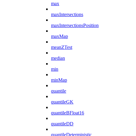
max
maxIntersections
maxIntersectionsPosition
maxMap
meanZTest
median
min
minMap
quantile
quantileGK
quantileBFloat16
quantileDD
quantileDeterministic