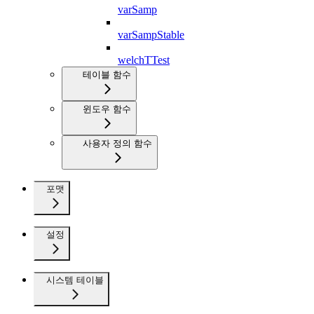
varSamp
varSampStable
welchTTest
테이블 함수
윈도우 함수
사용자 정의 함수
포맷
설정
시스템 테이블