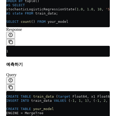
ORDER BY
 tuple()
AS
 SELECT
stochasticLogisticRegressionState(
1
.
0
, 
1
.
0
, 
10
, 
'SGD'
AS
 state
 FROM
 train_data;
SELECT
 count
() 
FROM
 your_model
Response
1
예측하기
Query
CREATE
 TABLE
 train_data
 (
target
 Float64, x1 Float64, 
INSERT INTO
 train_data 
VALUES
 (
-
1
, 
1
, 
1
), (
-
1
, 
2
, 
1
),
CREATE
 TABLE
 your_model
ENGINE 
=
 MergeTree