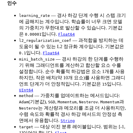
인수
— 경사 하강 단계 수행 시 스텝 크기
learning_rate
에 곱해지는 계수입니다. 학습률이 너무 크면 모델
의 가중치가 무한대로 발산할 수 있습니다. 기본값
은
입니다.
0.00001
Float64
— 과적합을 방지하는 데
l2_regularization_coef
도움이 될 수 있는 L2 정규화 계수입니다. 기본값은
입니다.
0.1
Float64
— 경사 하강의 한 단계를 수행하
mini_batch_size
기 위해 그래디언트를 계산하고 합산할 요소 수를
설정합니다. 순수 확률적 하강법은 요소 1개를 사용
하지만, 작은 배치(약 10개 요소)를 사용하면 그래디
언트 단계가 더 안정적입니다. 기본값은
입니다.
15
UInt64
— 가중치를 업데이트하는 메서드입니다:
method
(기본값),
,
,
.
과
Adam
SGD
Momentum
Nesterov
Momentum
는 계산량과 메모리를 조금 더 사용하지만,
Nesterov
수렴 속도와 확률적 경사 하강 메서드의 안정성 측
면에서 유용합니다.
String
— 대상 이진 분류 레이블입니다. 범위는 [-1,
target
1]이어야 합니다.