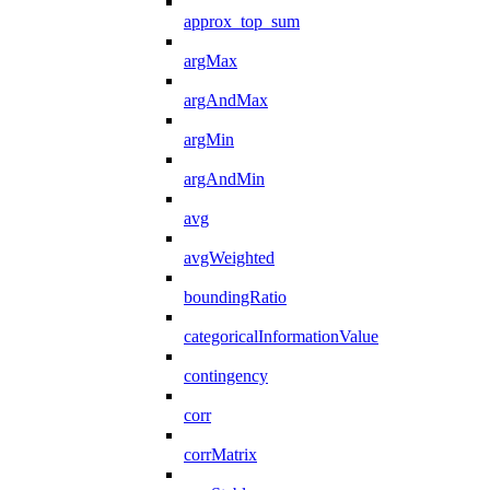
approx_top_sum
argMax
argAndMax
argMin
argAndMin
avg
avgWeighted
boundingRatio
categoricalInformationValue
contingency
corr
corrMatrix