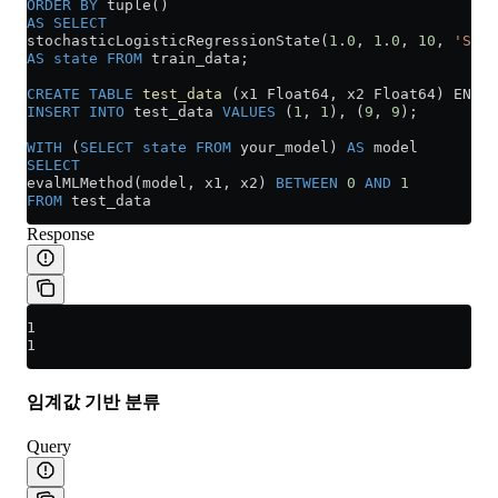
ORDER BY
 tuple()
AS
 SELECT
stochasticLogisticRegressionState(
1
.
0
, 
1
.
0
, 
10
, 
'SGD'
AS
 state
 FROM
 train_data;
CREATE
 TABLE
 test_data
 (x1 Float64, x2 Float64) ENGIN
INSERT INTO
 test_data 
VALUES
 (
1
, 
1
), (
9
, 
9
);
WITH
 (
SELECT
 state
 FROM
 your_model) 
AS
 model
SELECT
evalMLMethod(model, x1, x2) 
BETWEEN
 0
 AND
 1
FROM
 test_data
Response
1
1
임계값 기반 분류
Query