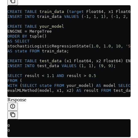
CREATE
 TABLE
 train_data
 (
target
 Float64, x1 Float64, 
INSERT INTO
 train_data 
VALUES
 (
-
1
, 
1
, 
1
), (
-
1
, 
2
, 
1
),
CREATE
 TABLE
 your_model
ENGINE 
=
 MergeTree
ORDER BY
 tuple()
AS
 SELECT
stochasticLogisticRegressionState(
1
.
0
, 
1
.
0
, 
10
, 
'SGD'
AS
 state
 FROM
 train_data;
CREATE
 TABLE
 test_data
 (x1 Float64, x2 Float64) ENGIN
INSERT INTO
 test_data 
VALUES
 (
1
, 
1
), (
9
, 
9
);
SELECT
 result 
<
 1
.
1
 AND
 result 
>
 0
.
5
FROM
 (
WITH
 (
SELECT
 state
 FROM
 your_model) 
AS
 model 
SELECT
evalMLMethod(model, x1, x2) 
AS
 result 
FROM
 test_data)
Response
0
0