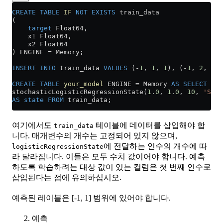
CREATE
 TABLE
 IF
 NOT
 EXISTS
 train_data
(
    target
 Float64,
    x1 Float64,
    x2 Float64
) ENGINE 
=
 Memory;
INSERT INTO
 train_data 
VALUES
 (
-
1
, 
1
, 
1
), (
-
1
, 
2
, 
1
),
CREATE
 TABLE
 your_model
 ENGINE 
=
 Memory 
AS
 SELECT
stochasticLogisticRegressionState(
1
.
0
, 
1
.
0
, 
10
, 
'SGD'
AS
 state
 FROM
 train_data;
여기에서도
테이블에 데이터를 삽입해야 합
train_data
니다. 매개변수의 개수는 고정되어 있지 않으며,
에 전달하는 인수의 개수에 따
logisticRegressionState
라 달라집니다. 이들은 모두 수치 값이어야 합니다. 예측
하도록 학습하려는 대상 값이 있는 컬럼은 첫 번째 인수로
삽입된다는 점에 유의하십시오.
예측된 레이블은 [-1, 1] 범위에 있어야 합니다.
예측