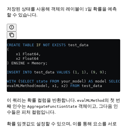
저장된 상태를 사용해 객체의 레이블이
일 확률을 예측
1
할 수 있습니다.
CREATE
 TABLE
 IF
 NOT
 EXISTS
 test_data
(
    x1 Float64,
    x2 Float64
) ENGINE 
=
 Memory;
INSERT INTO
 test_data 
VALUES
 (
1
, 
1
), (
9
, 
9
);
WITH
 (
SELECT
 state
 FROM
 your_model) 
AS
 model 
SELECT
evalMLMethod(model, x1, x2) 
FROM
 test_data
이 쿼리는 확률 컬럼을 반환합니다.
의 첫 번
evalMLMethod
째 인수는
객체이고, 그다음 인
AggregateFunctionState
수들은 피처 컬럼입니다.
확률 임곗값도 설정할 수 있으며, 이를 통해 요소를 서로