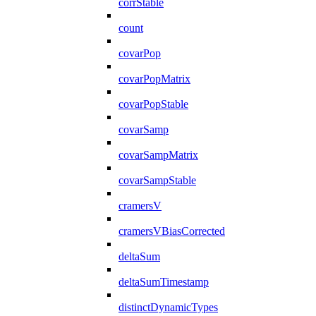
corrStable
count
covarPop
covarPopMatrix
covarPopStable
covarSamp
covarSampMatrix
covarSampStable
cramersV
cramersVBiasCorrected
deltaSum
deltaSumTimestamp
distinctDynamicTypes