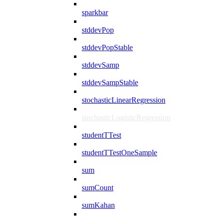
sparkbar
stddevPop
stddevPopStable
stddevSamp
stddevSampStable
stochasticLinearRegression
stochasticLogisticRegression
studentTTest
studentTTestOneSample
sum
sumCount
sumKahan