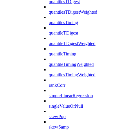
quantilesTDigest
quantilesTDigestWeighted
quantilesTiming
quantileTDigest
quantileTDigestWeighted
quantileTiming
quantileTimingWeighted
quantilesTimingWeighted
rankCorr
simpleLinearRegression
singleValueOrNull
skewPop
skewSamp