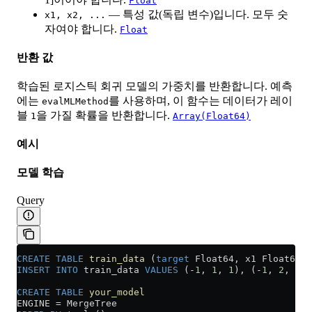
Float
— 특성 값(독립 변수)입니다. 모두 숫
x1, x2, ...
자여야 합니다.
Float
반환 값
학습된 로지스틱 회귀 모델의 가중치를 반환합니다. 예측
에는
를 사용하며, 이 함수는 데이터가 레이
evalMLMethod
블
을 가질 확률을 반환합니다.
1
Array(Float64)
예시
모델 학습
Query
CREATE
 TABLE
 train_data
 (
target
 Float64, x1 Float64, 
INSERT INTO
 train_data 
VALUES
 (
-
1
, 
1
, 
1
), (
-
1
, 
2
, 
1
),
CREATE
 TABLE
 your_model
ENGINE 
=
 MergeTree