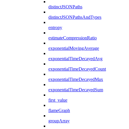
distinctJSONPaths
distinctJSONPathsAndTypes
entropy
estimateCompressionRatio
exponentialMovingAverage
exponentialTimeDecayedAvg
exponentialTimeDecayedCount
exponentialTimeDecayedMax
exponentialTimeDecayedSum
first_value
flameGraph
groupArray