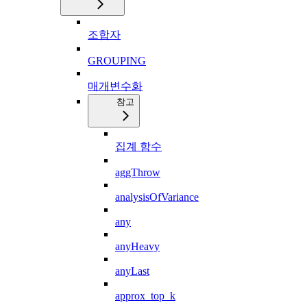
조합자
GROUPING
매개변수화
참고
집계 함수
aggThrow
analysisOfVariance
any
anyHeavy
anyLast
approx_top_k