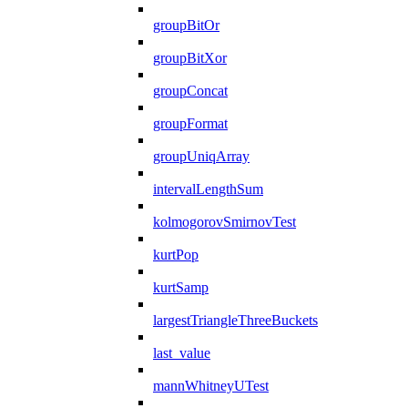
groupBitOr
groupBitXor
groupConcat
groupFormat
groupUniqArray
intervalLengthSum
kolmogorovSmirnovTest
kurtPop
kurtSamp
largestTriangleThreeBuckets
last_value
mannWhitneyUTest