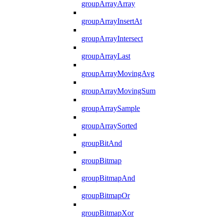
groupArrayArray
groupArrayInsertAt
groupArrayIntersect
groupArrayLast
groupArrayMovingAvg
groupArrayMovingSum
groupArraySample
groupArraySorted
groupBitAnd
groupBitmap
groupBitmapAnd
groupBitmapOr
groupBitmapXor