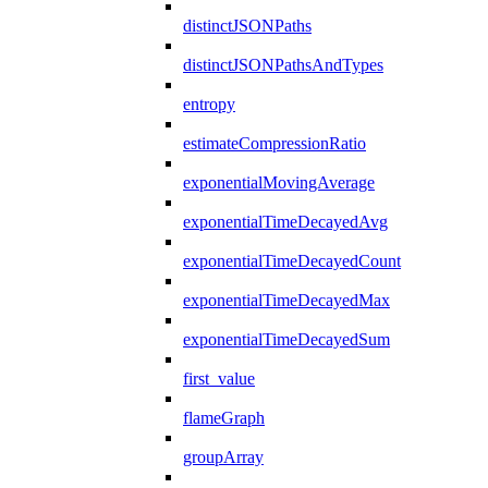
distinctJSONPaths
distinctJSONPathsAndTypes
entropy
estimateCompressionRatio
exponentialMovingAverage
exponentialTimeDecayedAvg
exponentialTimeDecayedCount
exponentialTimeDecayedMax
exponentialTimeDecayedSum
first_value
flameGraph
groupArray