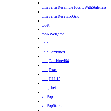
timeSeriesResampleToGridWithStaleness
timeSeriesResetsToGrid
topK
topKWeighted
uniq
uniqCombined
uniqCombined64
uniqExact
uniqHLL12
uniqTheta
varPop
varPopStable