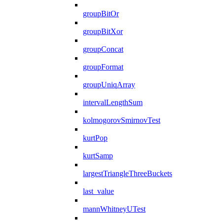
groupBitOr
groupBitXor
groupConcat
groupFormat
groupUniqArray
intervalLengthSum
kolmogorovSmirnovTest
kurtPop
kurtSamp
largestTriangleThreeBuckets
last_value
mannWhitneyUTest