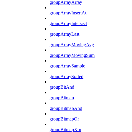
groupArrayArray
groupArrayInsertAt
groupArrayIntersect
groupArrayLast
groupArrayMovingAvg
groupArrayMovingSum
groupArraySample
groupArraySorted
groupBitAnd
groupBitmap
groupBitmapAnd
groupBitmapOr
groupBitmapXor