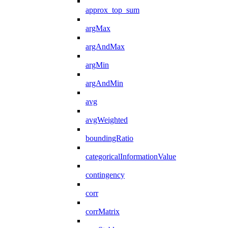
approx_top_sum
argMax
argAndMax
argMin
argAndMin
avg
avgWeighted
boundingRatio
categoricalInformationValue
contingency
corr
corrMatrix