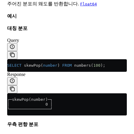
주어진 분포의 왜도를 반환합니다.
Float64
예시
대칭 분포
Query
SELECT
 skewPop(
number
) 
FROM
 numbers(
100
);
Response
┌─skewPop(number)─┐
│               0 │
└─────────────────┘
우측 편향 분포