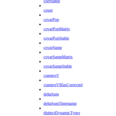
corrStable
count
covarPop
covarPopMatrix
covarPopStable
covarSamp
covarSampMatrix
covarSampStable
cramersV
cramersVBiasCorrected
deltaSum
deltaSumTimestamp
distinctDynamicTypes