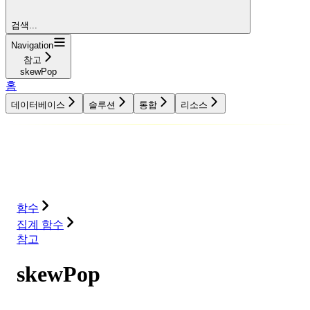
검색...
Navigation
참고
skewPop
홈
데이터베이스
솔루션
통합
리소스
데이터베이스
솔루션
통합
리소스
함수
집계 함수
참고
skewPop