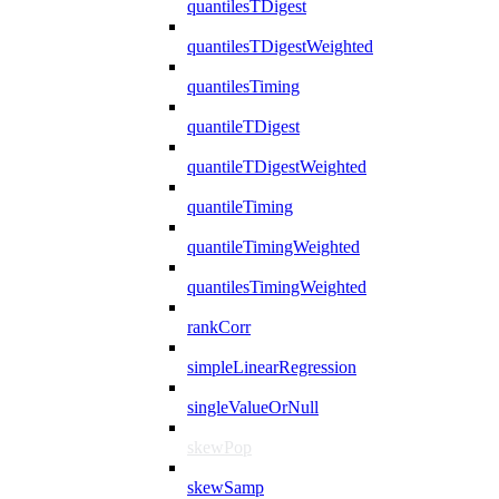
quantilesTDigest
quantilesTDigestWeighted
quantilesTiming
quantileTDigest
quantileTDigestWeighted
quantileTiming
quantileTimingWeighted
quantilesTimingWeighted
rankCorr
simpleLinearRegression
singleValueOrNull
skewPop
skewSamp