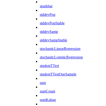
sparkbar
stddevPop
stddevPopStable
stddevSamp
stddevSampStable
stochasticLinearRegression
stochasticLogisticRegression
studentTTest
studentTTestOneSample
sum
sumCount
sumKahan