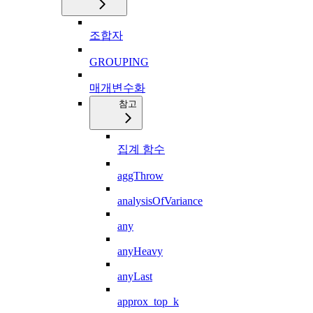
조합자
GROUPING
매개변수화
참고
집계 함수
aggThrow
analysisOfVariance
any
anyHeavy
anyLast
approx_top_k