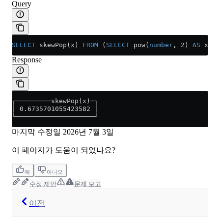
Query
SELECT
 skewPop(x) 
FROM
 (
SELECT
 pow(
number
, 
2
) 
AS
 x 
FR
Response
┌─────────skewPop(x)─┐
│ 0.6735701055423582 │
└────────────────────┘
마지막 수정일
2026년 7월 3일
이 페이지가 도움이 되었나요?
예
아니오
수정 제안
문제 보고
이전