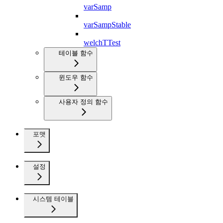
varSamp
varSampStable
welchTTest
테이블 함수
윈도우 함수
사용자 정의 함수
포맷
설정
시스템 테이블