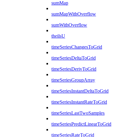
sumMap
sumMapWithOverflow
sumWithOverflow
theilsU
timeSeriesChangesToGrid
timeSeriesDeltaToGrid
timeSeriesDerivToGrid
timeSeriesGroupArray
timeSeriesInstantDeltaToGrid
timeSeriesInstantRateToGrid
timeSeriesLastTwoSamples
timeSeriesPredictLinearToGrid
timeSeriesRateToGrid