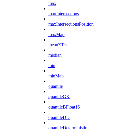
max
maxIntersections
maxIntersectionsPosition
maxMap
meanZTest
median
min
minMap
quantile
quantileGK
quantileBFloat16
quantileDD
quantileDeterministic