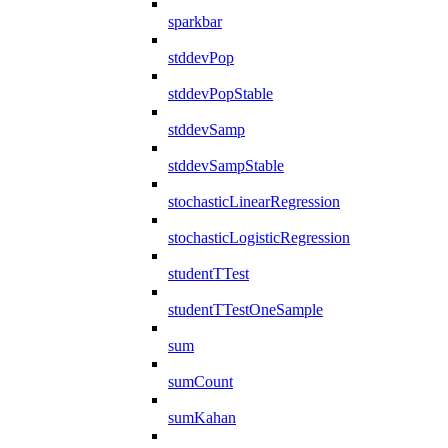
sparkbar
stddevPop
stddevPopStable
stddevSamp
stddevSampStable
stochasticLinearRegression
stochasticLogisticRegression
studentTTest
studentTTestOneSample
sum
sumCount
sumKahan