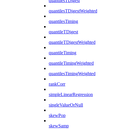
quantilesTDigest
quantilesTDigestWeighted
quantilesTiming
quantileTDigest
quantileTDigestWeighted
quantileTiming
quantileTimingWeighted
quantilesTimingWeighted
rankCorr
simpleLinearRegression
singleValueOrNull
skewPop
skewSamp