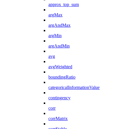
approx_top_sum
argMax
argAndMax
argMin
argAndMin
avg
avgWeighted
boundingRatio
categoricalInformationValue
contingency
corr
corrMatrix
corrStable