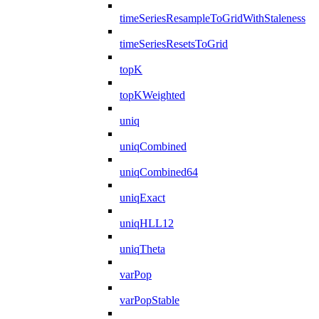
timeSeriesResampleToGridWithStaleness
timeSeriesResetsToGrid
topK
topKWeighted
uniq
uniqCombined
uniqCombined64
uniqExact
uniqHLL12
uniqTheta
varPop
varPopStable