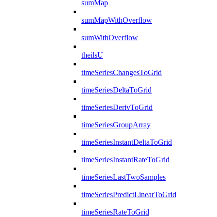
sumMap
sumMapWithOverflow
sumWithOverflow
theilsU
timeSeriesChangesToGrid
timeSeriesDeltaToGrid
timeSeriesDerivToGrid
timeSeriesGroupArray
timeSeriesInstantDeltaToGrid
timeSeriesInstantRateToGrid
timeSeriesLastTwoSamples
timeSeriesPredictLinearToGrid
timeSeriesRateToGrid