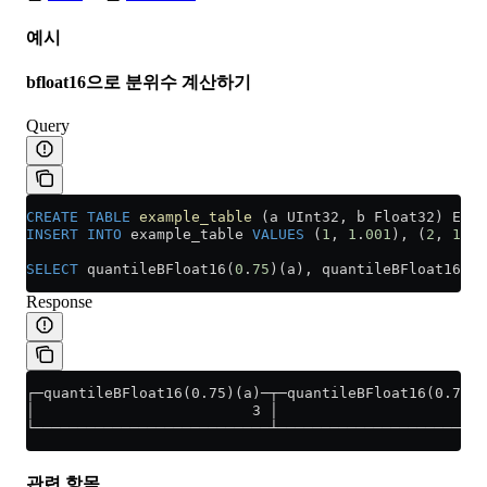
예시
bfloat16으로 분위수 계산하기
Query
CREATE
 TABLE
 example_table
 (a UInt32, b Float32) ENGI
INSERT INTO
 example_table 
VALUES
 (
1
, 
1
.
001
), (
2
, 
1
.
00
SELECT
 quantileBFloat16(
0
.
75
)(a), quantileBFloat16(
0
.
Response
┌─quantileBFloat16(0.75)(a)─┬─quantileBFloat16(0.75)(
│                         3 │                        
└───────────────────────────┴────────────────────────
관련 항목