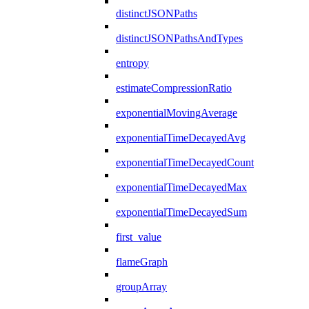
distinctJSONPaths
distinctJSONPathsAndTypes
entropy
estimateCompressionRatio
exponentialMovingAverage
exponentialTimeDecayedAvg
exponentialTimeDecayedCount
exponentialTimeDecayedMax
exponentialTimeDecayedSum
first_value
flameGraph
groupArray