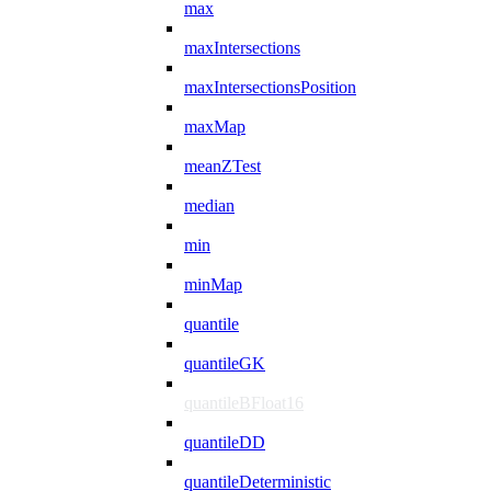
max
maxIntersections
maxIntersectionsPosition
maxMap
meanZTest
median
min
minMap
quantile
quantileGK
quantileBFloat16
quantileDD
quantileDeterministic