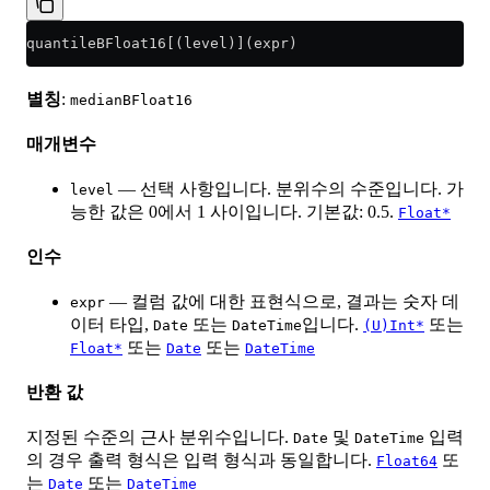
quantileBFloat16[(level)](expr)
별칭
:
medianBFloat16
매개변수
— 선택 사항입니다. 분위수의 수준입니다. 가
level
능한 값은 0에서 1 사이입니다. 기본값: 0.5.
Float*
인수
— 컬럼 값에 대한 표현식으로, 결과는 숫자 데
expr
이터 타입,
또는
입니다.
또는
Date
DateTime
(U)Int*
또는
또는
Float*
Date
DateTime
반환 값
지정된 수준의 근사 분위수입니다.
및
입력
Date
DateTime
의 경우 출력 형식은 입력 형식과 동일합니다.
또
Float64
는
또는
Date
DateTime