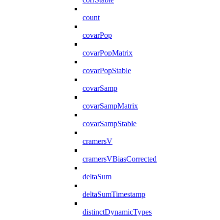
count
covarPop
covarPopMatrix
covarPopStable
covarSamp
covarSampMatrix
covarSampStable
cramersV
cramersVBiasCorrected
deltaSum
deltaSumTimestamp
distinctDynamicTypes