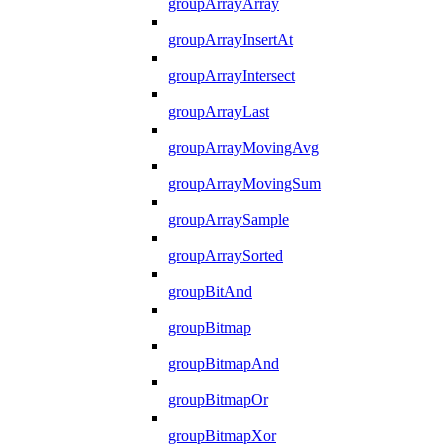
groupArrayArray
groupArrayInsertAt
groupArrayIntersect
groupArrayLast
groupArrayMovingAvg
groupArrayMovingSum
groupArraySample
groupArraySorted
groupBitAnd
groupBitmap
groupBitmapAnd
groupBitmapOr
groupBitmapXor