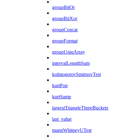
groupBitOr
groupBitXor
groupConcat
groupFormat
groupUniqArray
intervalLengthSum
kolmogorovSmirnovTest
kurtPop
kurtSamp
largestTriangleThreeBuckets
last_value
mannWhitneyUTest