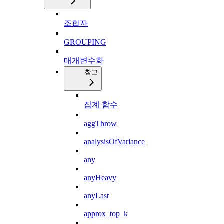
조합자
GROUPING
매개변수화
참고
집계 함수
aggThrow
analysisOfVariance
any
anyHeavy
anyLast
approx_top_k