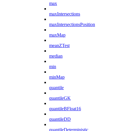
max
maxIntersections
maxIntersectionsPosition
maxMap
meanZTest
median
min
minMap
quantile
quantileGK
quantileBFloat16
quantileDD
quantileDeterministic