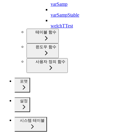
varSamp
varSampStable
welchTTest
테이블 함수
윈도우 함수
사용자 정의 함수
포맷
설정
시스템 테이블