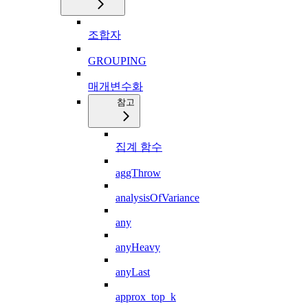
조합자
GROUPING
매개변수화
참고
집계 함수
aggThrow
analysisOfVariance
any
anyHeavy
anyLast
approx_top_k