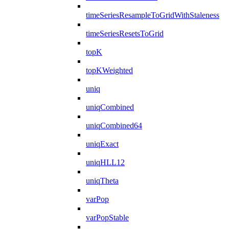
timeSeriesResampleToGridWithStaleness
timeSeriesResetsToGrid
topK
topKWeighted
uniq
uniqCombined
uniqCombined64
uniqExact
uniqHLL12
uniqTheta
varPop
varPopStable