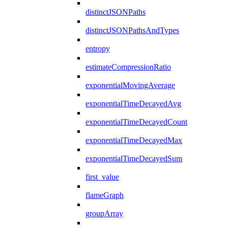
distinctJSONPaths
distinctJSONPathsAndTypes
entropy
estimateCompressionRatio
exponentialMovingAverage
exponentialTimeDecayedAvg
exponentialTimeDecayedCount
exponentialTimeDecayedMax
exponentialTimeDecayedSum
first_value
flameGraph
groupArray