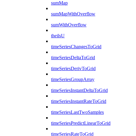
sumMap
sumMapWithOverflow
sumWithOverflow
theilsU
timeSeriesChangesToGrid
timeSeriesDeltaToGrid
timeSeriesDerivToGrid
timeSeriesGroupArray
timeSeriesInstantDeltaToGrid
timeSeriesInstantRateToGrid
timeSeriesLastTwoSamples
timeSeriesPredictLinearToGrid
timeSeriesRateToGrid