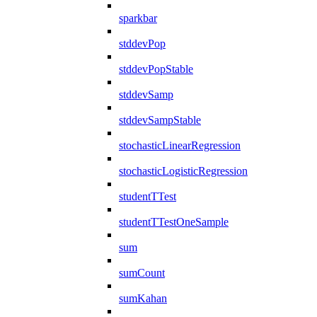
sparkbar
stddevPop
stddevPopStable
stddevSamp
stddevSampStable
stochasticLinearRegression
stochasticLogisticRegression
studentTTest
studentTTestOneSample
sum
sumCount
sumKahan