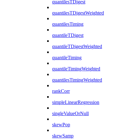
quantilesTDigest
quantilesTDigestWeighted
quantilesTiming
quantileTDigest
quantileTDigestWeighted
quantileTiming
quantileTimingWeighted
quantilesTimingWeighted
rankCorr
simpleLinearRegression
singleValueOrNull
skewPop
skewSamp