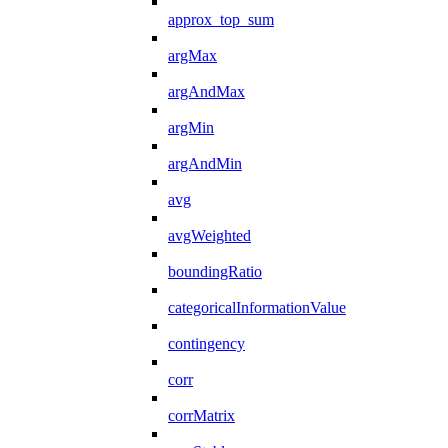
approx_top_sum
argMax
argAndMax
argMin
argAndMin
avg
avgWeighted
boundingRatio
categoricalInformationValue
contingency
corr
corrMatrix