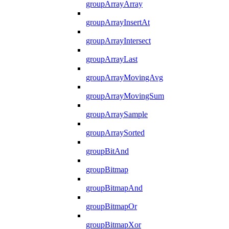
groupArrayArray
groupArrayInsertAt
groupArrayIntersect
groupArrayLast
groupArrayMovingAvg
groupArrayMovingSum
groupArraySample
groupArraySorted
groupBitAnd
groupBitmap
groupBitmapAnd
groupBitmapOr
groupBitmapXor