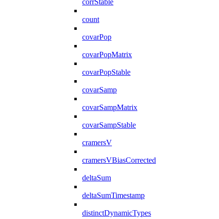
corrStable
count
covarPop
covarPopMatrix
covarPopStable
covarSamp
covarSampMatrix
covarSampStable
cramersV
cramersVBiasCorrected
deltaSum
deltaSumTimestamp
distinctDynamicTypes