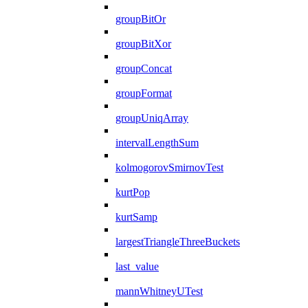
groupBitOr
groupBitXor
groupConcat
groupFormat
groupUniqArray
intervalLengthSum
kolmogorovSmirnovTest
kurtPop
kurtSamp
largestTriangleThreeBuckets
last_value
mannWhitneyUTest