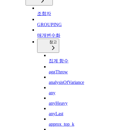
조합자
GROUPING
매개변수화
참고
집계 함수
aggThrow
analysisOfVariance
any
anyHeavy
anyLast
approx_top_k