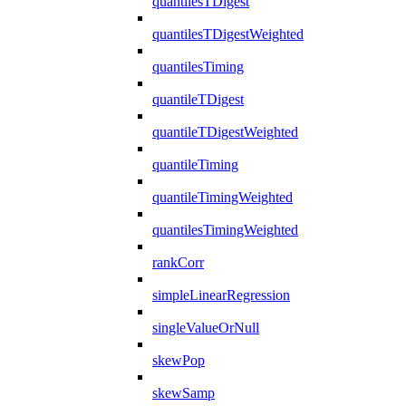
quantilesTDigest
quantilesTDigestWeighted
quantilesTiming
quantileTDigest
quantileTDigestWeighted
quantileTiming
quantileTimingWeighted
quantilesTimingWeighted
rankCorr
simpleLinearRegression
singleValueOrNull
skewPop
skewSamp