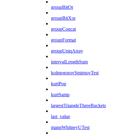
groupBitOr
groupBitXor
groupConcat
groupFormat
groupUniqArray
intervalLengthSum
kolmogorovSmirnovTest
kurtPop
kurtSamp
largestTriangleThreeBuckets
last_value
mannWhitneyUTest