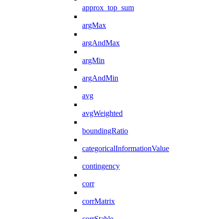
approx_top_sum
argMax
argAndMax
argMin
argAndMin
avg
avgWeighted
boundingRatio
categoricalInformationValue
contingency
corr
corrMatrix
corrStable