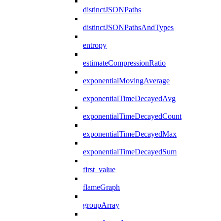
distinctJSONPaths
distinctJSONPathsAndTypes
entropy
estimateCompressionRatio
exponentialMovingAverage
exponentialTimeDecayedAvg
exponentialTimeDecayedCount
exponentialTimeDecayedMax
exponentialTimeDecayedSum
first_value
flameGraph
groupArray