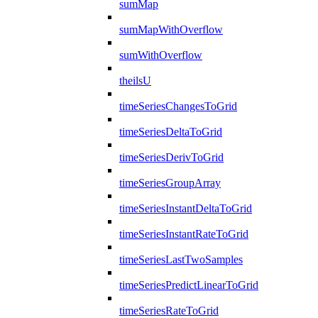
sumMap
sumMapWithOverflow
sumWithOverflow
theilsU
timeSeriesChangesToGrid
timeSeriesDeltaToGrid
timeSeriesDerivToGrid
timeSeriesGroupArray
timeSeriesInstantDeltaToGrid
timeSeriesInstantRateToGrid
timeSeriesLastTwoSamples
timeSeriesPredictLinearToGrid
timeSeriesRateToGrid