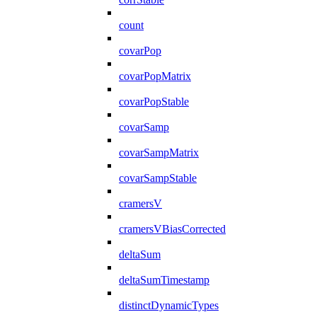
count
covarPop
covarPopMatrix
covarPopStable
covarSamp
covarSampMatrix
covarSampStable
cramersV
cramersVBiasCorrected
deltaSum
deltaSumTimestamp
distinctDynamicTypes