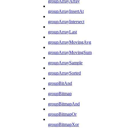
groupArrayArray
groupArrayInsertAt
groupArrayIntersect
groupArrayLast
groupArrayMovingAvg
groupArrayMovingSum
groupArraySample
groupArraySorted
groupBitAnd
groupBitmap
groupBitmapAnd
groupBitmapOr
groupBitmapXor