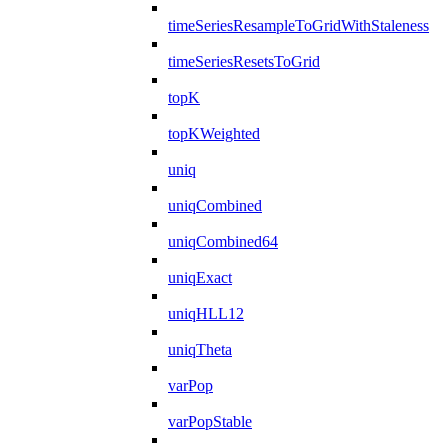
timeSeriesResampleToGridWithStaleness
timeSeriesResetsToGrid
topK
topKWeighted
uniq
uniqCombined
uniqCombined64
uniqExact
uniqHLL12
uniqTheta
varPop
varPopStable