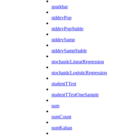
sparkbar
stddevPop
stddevPopStable
stddevSamp
stddevSampStable
stochasticLinearRegression
stochasticLogisticRegression
studentTTest
studentTTestOneSample
sum
sumCount
sumKahan