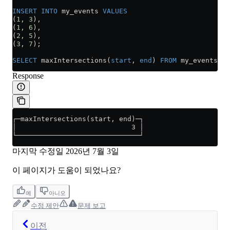
INSERT INTO
 my_events 
VALUES
(
1
, 
3
),
(
1
, 
6
),
(
2
, 
5
),
(
3
, 
7
);
SELECT
 maxIntersections(
start
, 
end
) 
FROM
 my_events;
Response
┌─maxIntersections(start, end)─┐
│                            3 │
└──────────────────────────────┘
마지막 수정일
2026년 7월 3일
이 페이지가 도움이 되었나요?
예
아니오
수정 제안
문제 보고
이전