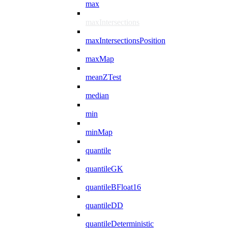
max
maxIntersections
maxIntersectionsPosition
maxMap
meanZTest
median
min
minMap
quantile
quantileGK
quantileBFloat16
quantileDD
quantileDeterministic