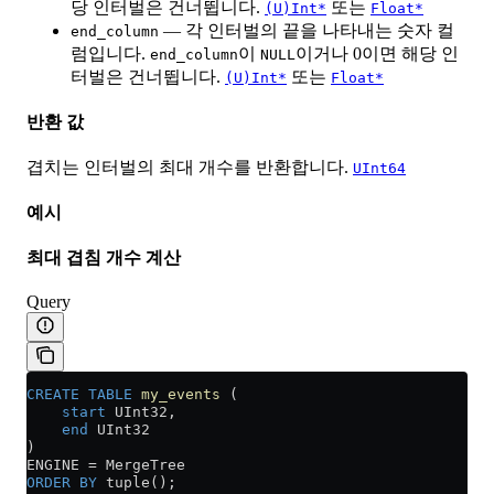
당 인터벌은 건너뜁니다.
또는
(U)Int*
Float*
— 각 인터벌의 끝을 나타내는 숫자 컬
end_column
럼입니다.
이
이거나 0이면 해당 인
end_column
NULL
터벌은 건너뜁니다.
또는
(U)Int*
Float*
반환 값
겹치는 인터벌의 최대 개수를 반환합니다.
UInt64
예시
최대 겹침 개수 계산
Query
CREATE
 TABLE
 my_events
 (
    start
 UInt32,
    end
 UInt32
)
ENGINE 
=
 MergeTree
ORDER BY
 tuple();