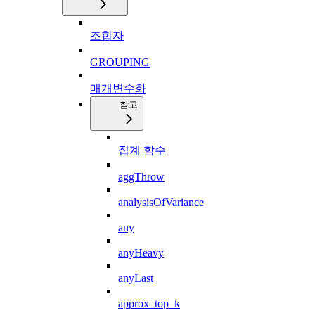
조합자
GROUPING
매개변수화
참고
집계 함수
aggThrow
analysisOfVariance
any
anyHeavy
anyLast
approx_top_k