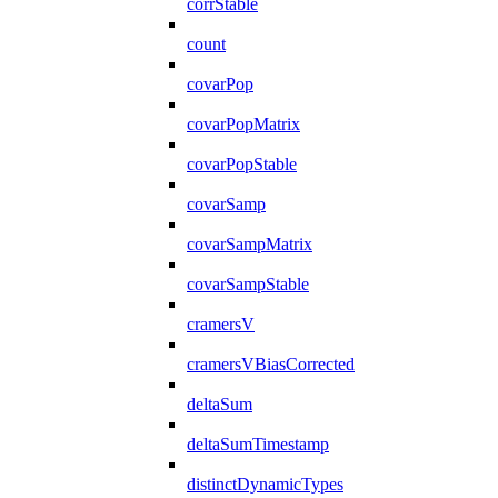
corrStable
count
covarPop
covarPopMatrix
covarPopStable
covarSamp
covarSampMatrix
covarSampStable
cramersV
cramersVBiasCorrected
deltaSum
deltaSumTimestamp
distinctDynamicTypes