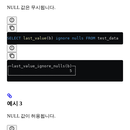
NULL 값은 무시됩니다.
SELECT
 last_value
(b) 
ignore
 nulls
 FROM
 test_data
┌─last_value_ignore_nulls(b)─┐
│                          5 │
└────────────────────────────┘
예시 3
NULL 값이 허용됩니다.