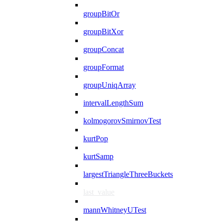
groupBitOr
groupBitXor
groupConcat
groupFormat
groupUniqArray
intervalLengthSum
kolmogorovSmirnovTest
kurtPop
kurtSamp
largestTriangleThreeBuckets
last_value
mannWhitneyUTest