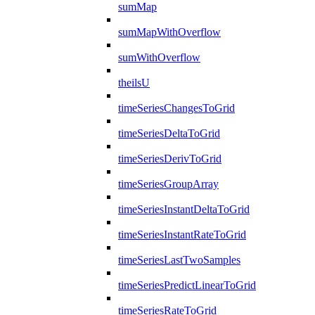
sumMap
sumMapWithOverflow
sumWithOverflow
theilsU
timeSeriesChangesToGrid
timeSeriesDeltaToGrid
timeSeriesDerivToGrid
timeSeriesGroupArray
timeSeriesInstantDeltaToGrid
timeSeriesInstantRateToGrid
timeSeriesLastTwoSamples
timeSeriesPredictLinearToGrid
timeSeriesRateToGrid