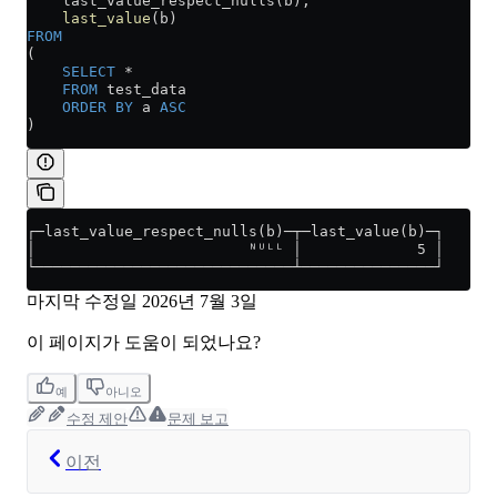
    last_value_respect_nulls(b),
    last_value
(b)
FROM
(
    SELECT
 *
    FROM
 test_data
    ORDER BY
 a 
ASC
)
┌─last_value_respect_nulls(b)─┬─last_value(b)─┐
│                        ᴺᵁᴸᴸ │             5 │
└─────────────────────────────┴───────────────┘
마지막 수정일
2026년 7월 3일
이 페이지가 도움이 되었나요?
예
아니오
수정 제안
문제 보고
이전