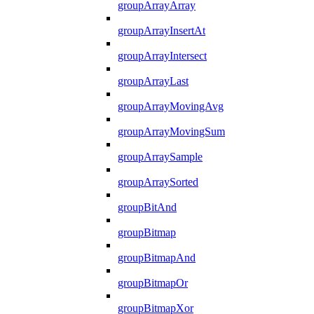
groupArrayArray
groupArrayInsertAt
groupArrayIntersect
groupArrayLast
groupArrayMovingAvg
groupArrayMovingSum
groupArraySample
groupArraySorted
groupBitAnd
groupBitmap
groupBitmapAnd
groupBitmapOr
groupBitmapXor