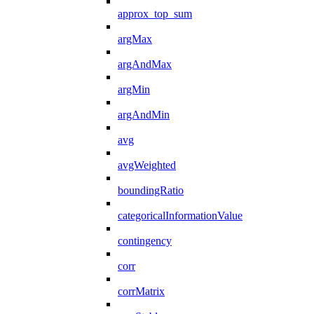
approx_top_sum
argMax
argAndMax
argMin
argAndMin
avg
avgWeighted
boundingRatio
categoricalInformationValue
contingency
corr
corrMatrix