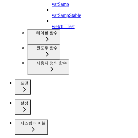
varSamp
varSampStable
welchTTest
테이블 함수
윈도우 함수
사용자 정의 함수
포맷
설정
시스템 테이블