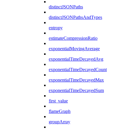
distinctJSONPaths
distinctJSONPathsAndTypes
entropy
estimateCompressionRatio
exponentialMovingAverage
exponentialTimeDecayedAvg
exponentialTimeDecayedCount
exponentialTimeDecayedMax
exponentialTimeDecayedSum
first_value
flameGraph
groupArray