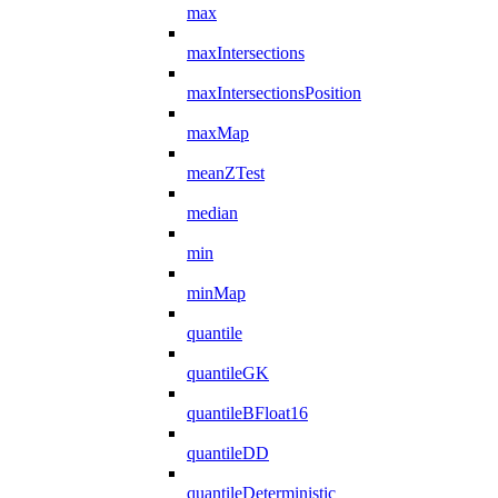
max
maxIntersections
maxIntersectionsPosition
maxMap
meanZTest
median
min
minMap
quantile
quantileGK
quantileBFloat16
quantileDD
quantileDeterministic