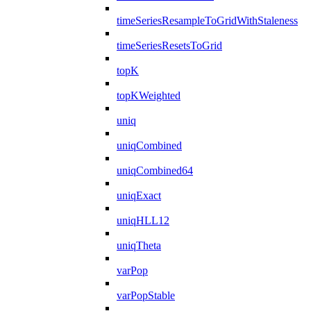
timeSeriesResampleToGridWithStaleness
timeSeriesResetsToGrid
topK
topKWeighted
uniq
uniqCombined
uniqCombined64
uniqExact
uniqHLL12
uniqTheta
varPop
varPopStable