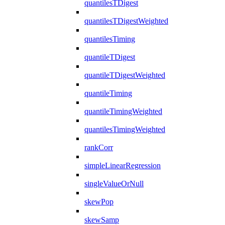
quantilesTDigest
quantilesTDigestWeighted
quantilesTiming
quantileTDigest
quantileTDigestWeighted
quantileTiming
quantileTimingWeighted
quantilesTimingWeighted
rankCorr
simpleLinearRegression
singleValueOrNull
skewPop
skewSamp