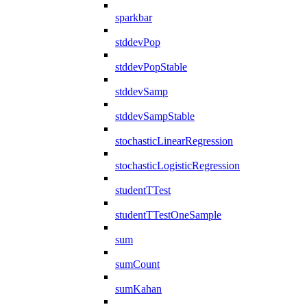
sparkbar
stddevPop
stddevPopStable
stddevSamp
stddevSampStable
stochasticLinearRegression
stochasticLogisticRegression
studentTTest
studentTTestOneSample
sum
sumCount
sumKahan