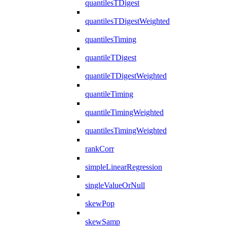
quantilesTDigest
quantilesTDigestWeighted
quantilesTiming
quantileTDigest
quantileTDigestWeighted
quantileTiming
quantileTimingWeighted
quantilesTimingWeighted
rankCorr
simpleLinearRegression
singleValueOrNull
skewPop
skewSamp