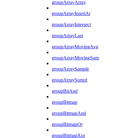
groupArrayArray
groupArrayInsertAt
groupArrayIntersect
groupArrayLast
groupArrayMovingAvg
groupArrayMovingSum
groupArraySample
groupArraySorted
groupBitAnd
groupBitmap
groupBitmapAnd
groupBitmapOr
groupBitmapXor