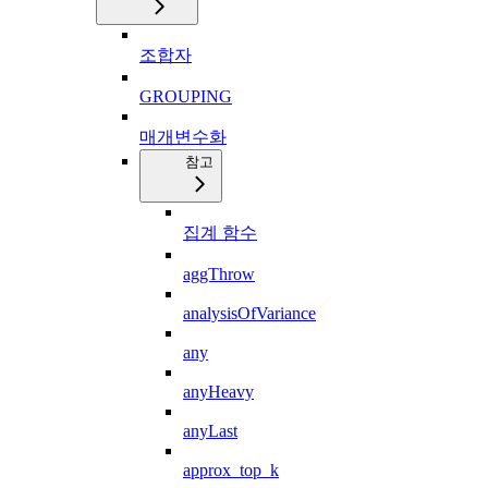
조합자
GROUPING
매개변수화
참고
집계 함수
aggThrow
analysisOfVariance
any
anyHeavy
anyLast
approx_top_k