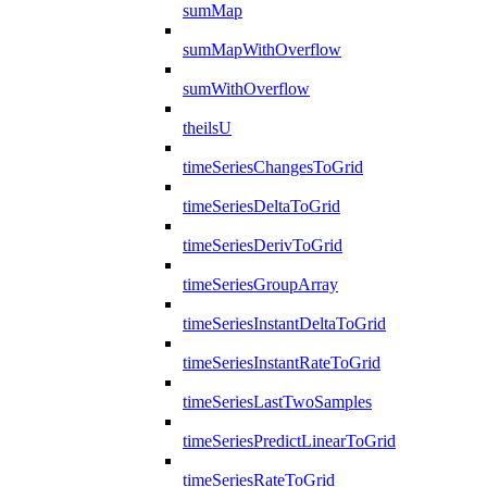
sumMap
sumMapWithOverflow
sumWithOverflow
theilsU
timeSeriesChangesToGrid
timeSeriesDeltaToGrid
timeSeriesDerivToGrid
timeSeriesGroupArray
timeSeriesInstantDeltaToGrid
timeSeriesInstantRateToGrid
timeSeriesLastTwoSamples
timeSeriesPredictLinearToGrid
timeSeriesRateToGrid