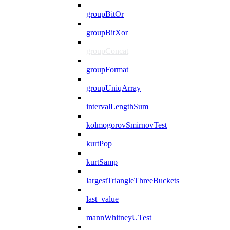
groupBitOr
groupBitXor
groupConcat
groupFormat
groupUniqArray
intervalLengthSum
kolmogorovSmirnovTest
kurtPop
kurtSamp
largestTriangleThreeBuckets
last_value
mannWhitneyUTest