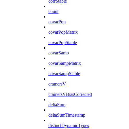
corrStable
count
covarPop
covarPopMatrix
covarPopStable
covarSamp
covarSampMatrix
covarSampStable
cramersV
cramersVBiasCorrected
deltaSum
deltaSumTimestamp
distinctDynamicTypes