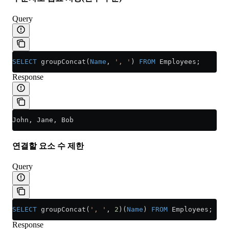
Query
SELECT
 groupConcat(
Name
, 
', '
) 
FROM
 Employees;
Response
John, Jane, Bob
연결할 요소 수 제한
Query
SELECT
 groupConcat(
', '
, 
2
)(
Name
) 
FROM
 Employees;
Response