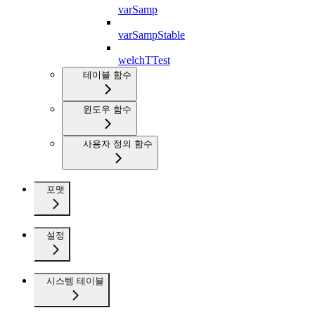
varSamp
varSampStable
welchTTest
테이블 함수
윈도우 함수
사용자 정의 함수
포맷
설정
시스템 테이블