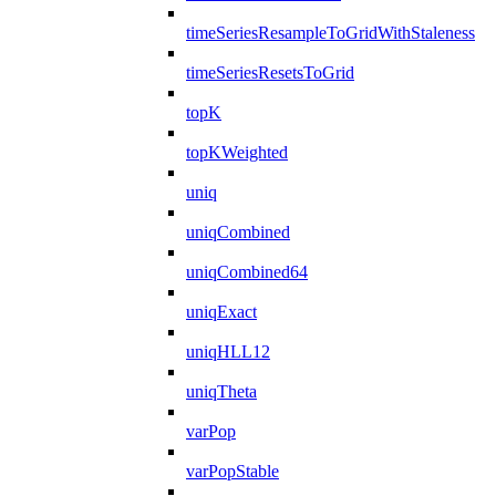
timeSeriesResampleToGridWithStaleness
timeSeriesResetsToGrid
topK
topKWeighted
uniq
uniqCombined
uniqCombined64
uniqExact
uniqHLL12
uniqTheta
varPop
varPopStable