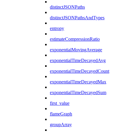
distinctJSONPaths
distinctJSONPathsAndTypes
entropy
estimateCompressionRatio
exponentialMovingAverage
exponentialTimeDecayedAvg
exponentialTimeDecayedCount
exponentialTimeDecayedMax
exponentialTimeDecayedSum
first_value
flameGraph
groupArray