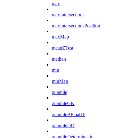
max
maxIntersections
maxIntersectionsPosition
maxMap
meanZTest
median
min
minMap
quantile
quantileGK
quantileBFloat16
quantileDD
quantileDeterministic