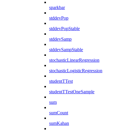
sparkbar
stddevPop
stddevPopStable
stddevSamp
stddevSampStable
stochasticLinearRegression
stochasticLogisticRegression
studentTTest
studentTTestOneSample
sum
sumCount
sumKahan