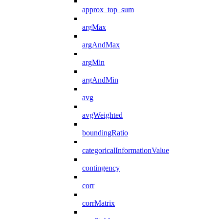
approx_top_sum
argMax
argAndMax
argMin
argAndMin
avg
avgWeighted
boundingRatio
categoricalInformationValue
contingency
corr
corrMatrix