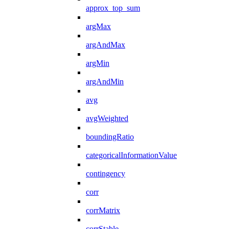
approx_top_sum
argMax
argAndMax
argMin
argAndMin
avg
avgWeighted
boundingRatio
categoricalInformationValue
contingency
corr
corrMatrix
corrStable