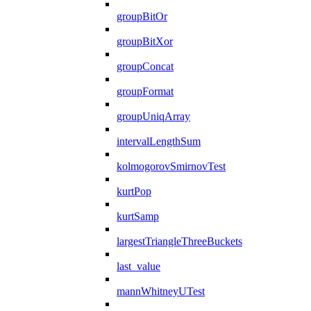
groupBitOr
groupBitXor
groupConcat
groupFormat
groupUniqArray
intervalLengthSum
kolmogorovSmirnovTest
kurtPop
kurtSamp
largestTriangleThreeBuckets
last_value
mannWhitneyUTest