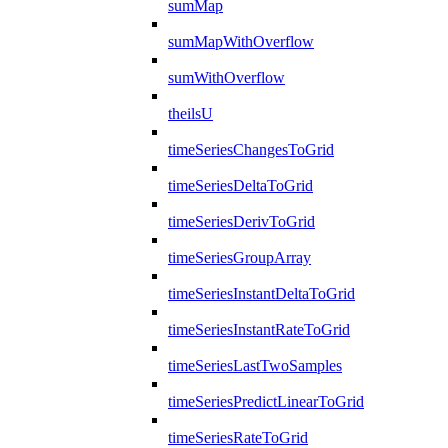
sumMap
sumMapWithOverflow
sumWithOverflow
theilsU
timeSeriesChangesToGrid
timeSeriesDeltaToGrid
timeSeriesDerivToGrid
timeSeriesGroupArray
timeSeriesInstantDeltaToGrid
timeSeriesInstantRateToGrid
timeSeriesLastTwoSamples
timeSeriesPredictLinearToGrid
timeSeriesRateToGrid