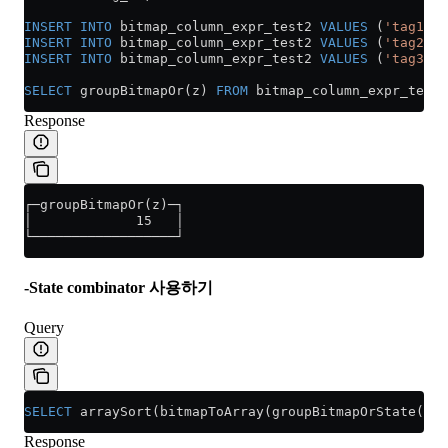
INSERT INTO
 bitmap_column_expr_test2 
VALUES
 (
'tag1'
, 
INSERT INTO
 bitmap_column_expr_test2 
VALUES
 (
'tag2'
, 
INSERT INTO
 bitmap_column_expr_test2 
VALUES
 (
'tag3'
, 
SELECT
 groupBitmapOr(z) 
FROM
 bitmap_column_expr_test2
Response
┌─groupBitmapOr(z)─┐
│             15   │
└──────────────────┘
-State combinator 사용하기
Query
SELECT
 arraySort(bitmapToArray(groupBitmapOrState(z))
Response