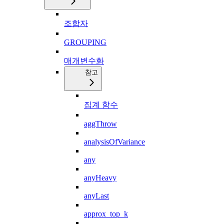
조합자
GROUPING
매개변수화
참고
집계 함수
aggThrow
analysisOfVariance
any
anyHeavy
anyLast
approx_top_k