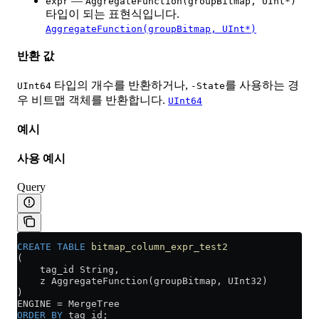
—
expr
AggregateFunction(groupBitmap, UInt*)
타입이 되는 표현식입니다.
AggregateFunction(groupBitmap, UInt*)
반환 값
타입의 개수를 반환하거나,
를 사용하는 경
UInt64
-State
우 비트맵 객체를 반환합니다.
UInt64
예시
사용 예시
Query
CREATE
 TABLE
 bitmap_column_expr_test2
(
    tag_id String,
    z AggregateFunction(groupBitmap, UInt32)
)
ENGINE 
=
 MergeTree
ORDER BY
 tag_id;