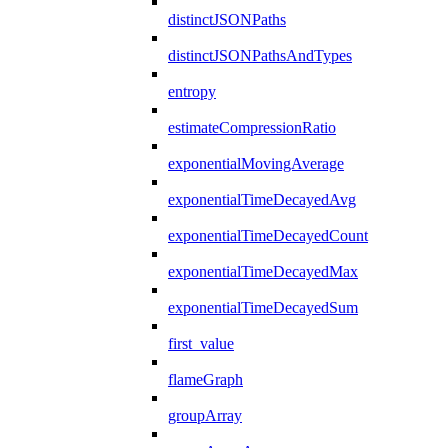
distinctJSONPaths
distinctJSONPathsAndTypes
entropy
estimateCompressionRatio
exponentialMovingAverage
exponentialTimeDecayedAvg
exponentialTimeDecayedCount
exponentialTimeDecayedMax
exponentialTimeDecayedSum
first_value
flameGraph
groupArray