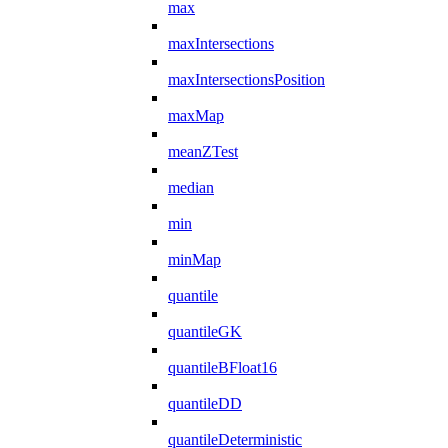
max
maxIntersections
maxIntersectionsPosition
maxMap
meanZTest
median
min
minMap
quantile
quantileGK
quantileBFloat16
quantileDD
quantileDeterministic