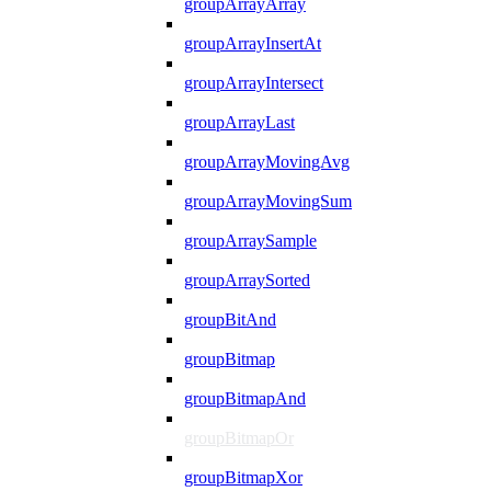
groupArrayArray
groupArrayInsertAt
groupArrayIntersect
groupArrayLast
groupArrayMovingAvg
groupArrayMovingSum
groupArraySample
groupArraySorted
groupBitAnd
groupBitmap
groupBitmapAnd
groupBitmapOr
groupBitmapXor