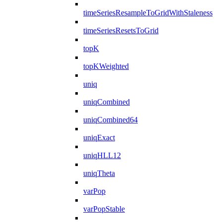
timeSeriesResampleToGridWithStaleness
timeSeriesResetsToGrid
topK
topKWeighted
uniq
uniqCombined
uniqCombined64
uniqExact
uniqHLL12
uniqTheta
varPop
varPopStable