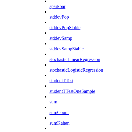
sparkbar
stddevPop
stddevPopStable
stddevSamp
stddevSampStable
stochasticLinearRegression
stochasticLogisticRegression
studentTTest
studentTTestOneSample
sum
sumCount
sumKahan