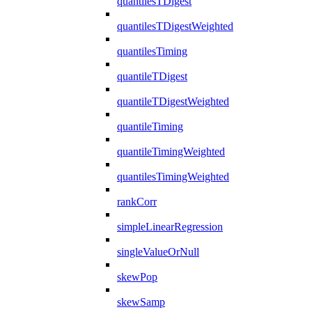
quantilesTDigest
quantilesTDigestWeighted
quantilesTiming
quantileTDigest
quantileTDigestWeighted
quantileTiming
quantileTimingWeighted
quantilesTimingWeighted
rankCorr
simpleLinearRegression
singleValueOrNull
skewPop
skewSamp