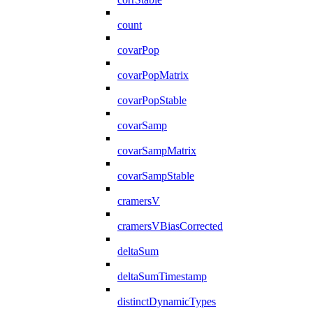
count
covarPop
covarPopMatrix
covarPopStable
covarSamp
covarSampMatrix
covarSampStable
cramersV
cramersVBiasCorrected
deltaSum
deltaSumTimestamp
distinctDynamicTypes