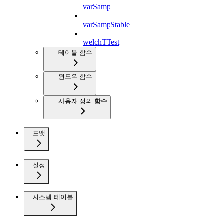
varSamp
varSampStable
welchTTest
테이블 함수
윈도우 함수
사용자 정의 함수
포맷
설정
시스템 테이블