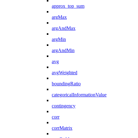
approx_top_sum
argMax
argAndMax
argMin
argAndMin
avg
avgWeighted
boundingRatio
categoricalInformationValue
contingency
corr
corrMatrix