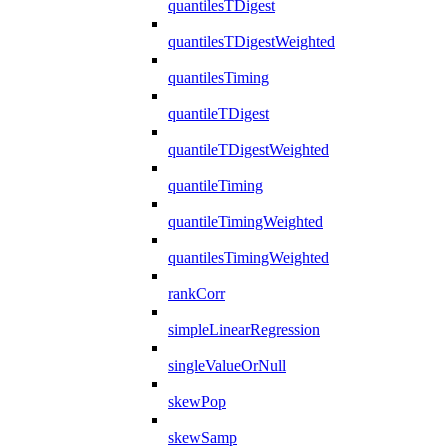
quantilesTDigest
quantilesTDigestWeighted
quantilesTiming
quantileTDigest
quantileTDigestWeighted
quantileTiming
quantileTimingWeighted
quantilesTimingWeighted
rankCorr
simpleLinearRegression
singleValueOrNull
skewPop
skewSamp