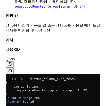
타입 결과를 반환하는 표현식입니다.
AggregateFunction(groupBitmap, UInt*)
반환 값
타입의 카운트 값 또는
를 사용할 때 비트맵
UInt64
-State
객체를 반환합니다.
UInt64
예시
사용 예시
Query
CREATE
 TABLE
 bitmap_column_expr_test2
(
    tag_id String,
    z AggregateFunction(groupBitmap, UInt32)
)
ENGINE 
=
 MergeTree
ORDER BY
 tag_id;