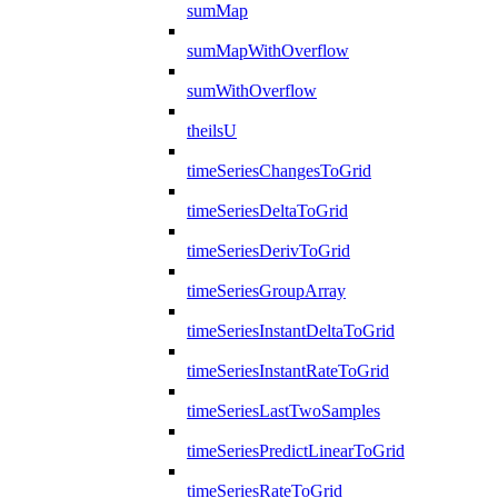
sumMap
sumMapWithOverflow
sumWithOverflow
theilsU
timeSeriesChangesToGrid
timeSeriesDeltaToGrid
timeSeriesDerivToGrid
timeSeriesGroupArray
timeSeriesInstantDeltaToGrid
timeSeriesInstantRateToGrid
timeSeriesLastTwoSamples
timeSeriesPredictLinearToGrid
timeSeriesRateToGrid