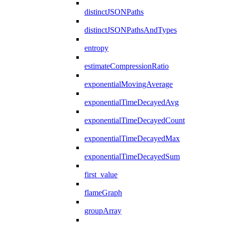
distinctJSONPaths
distinctJSONPathsAndTypes
entropy
estimateCompressionRatio
exponentialMovingAverage
exponentialTimeDecayedAvg
exponentialTimeDecayedCount
exponentialTimeDecayedMax
exponentialTimeDecayedSum
first_value
flameGraph
groupArray