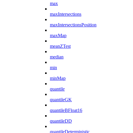
max
maxIntersections
maxIntersectionsPosition
maxMap
meanZTest
median
min
minMap
quantile
quantileGK
quantileBFloat16
quantileDD
quantileDeterministic