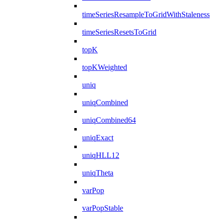
timeSeriesResampleToGridWithStaleness
timeSeriesResetsToGrid
topK
topKWeighted
uniq
uniqCombined
uniqCombined64
uniqExact
uniqHLL12
uniqTheta
varPop
varPopStable