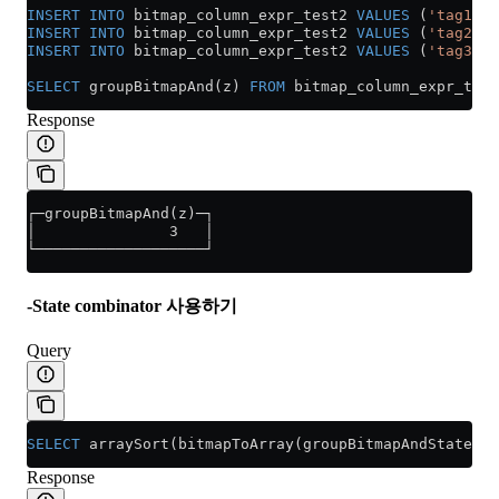
INSERT INTO
 bitmap_column_expr_test2 
VALUES
 (
'tag1'
, 
INSERT INTO
 bitmap_column_expr_test2 
VALUES
 (
'tag2'
, 
INSERT INTO
 bitmap_column_expr_test2 
VALUES
 (
'tag3'
, 
SELECT
 groupBitmapAnd(z) 
FROM
 bitmap_column_expr_test
Response
┌─groupBitmapAnd(z)─┐
│               3   │
└───────────────────┘
-State combinator 사용하기
Query
SELECT
 arraySort(bitmapToArray(groupBitmapAndState(z)
Response