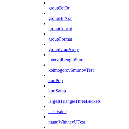
groupBitOr
groupBitXor
groupConcat
groupFormat
groupUniqArray
intervalLengthSum
kolmogorovSmirnovTest
kurtPop
kurtSamp
largestTriangleThreeBuckets
last_value
mannWhitneyUTest