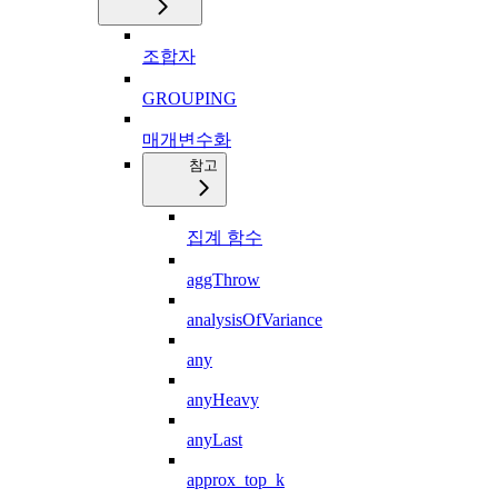
조합자
GROUPING
매개변수화
참고
집계 함수
aggThrow
analysisOfVariance
any
anyHeavy
anyLast
approx_top_k