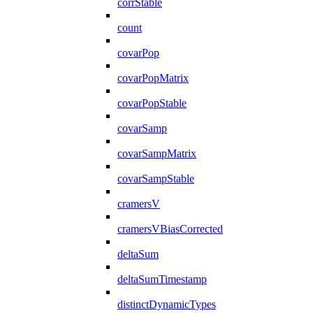
corrStable
count
covarPop
covarPopMatrix
covarPopStable
covarSamp
covarSampMatrix
covarSampStable
cramersV
cramersVBiasCorrected
deltaSum
deltaSumTimestamp
distinctDynamicTypes