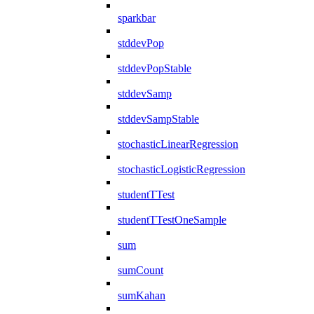
sparkbar
stddevPop
stddevPopStable
stddevSamp
stddevSampStable
stochasticLinearRegression
stochasticLogisticRegression
studentTTest
studentTTestOneSample
sum
sumCount
sumKahan